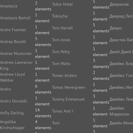
5
2
Tokio Hotel
Джарахов
Anastacia
elements
elements
1
1
Tokischa
Джаред Лет
Anastasia Bartoli
element
element
5
1
Tom Harrell
Джаро
Andre Fuentes
elements
element
1
5
Tom Jones
Джастин Би
Andrea Bocelli
element
elements
1
1
Tom Petty
Джей Джей 
Andres Mustonen
element
element
3
Andrew Lawrence-
1
Tom Waits
Джеймс Бла
elements
King
element
2
Andrew Lloyd
1
Tomas Anders
Джеймс Гэл
elements
Webber
element
1
6
Tomas Nevergreen
Джеймс Ин
Andro
element
elements
3
1
Tommy Emmanuel
Джеймс Ли
Andru Donalds
elements
element
1
Джеймс
14
Tones And I
AnDy Darling
element
Моррисон
elements
1
Angelika
4
Toni
Джейн Мон
element
Kirchschlager
elements
3