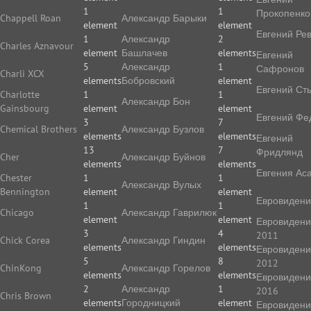
1
1
Прокопенко
Chappell Roan
Александр Барыки
element
element
Евгений Ре
1
Александр
2
Charles Aznavour
element
Башлачев
elements
Евгений
5
Александр
1
Сафронов
Charli XCX
elements
Бобровский
element
Евгений Ст
Charlotte
1
1
Александр Бон
Gainsbourg
element
element
Евгений Фе
3
7
Chemical Brothers
Александр Бузлов
elements
elements
Евгений
13
7
Фридлянд
Cher
Александр Буйнов
elements
elements
Евгения Ас
Chester
1
1
Александр Вулых
Bennington
element
element
Евровиден
1
1
Chicago
Александр Гаврилюк
element
element
Евровиден
3
4
2011
Chick Corea
Александр Гиндин
elements
elements
Евровиден
5
8
2012
ChinKong
Александр Горелов
elements
elements
Евровиден
2
Александр
1
2016
Chris Brown
elements
Городницкий
element
Евровиден