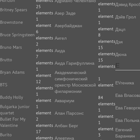
Horizon
elements
Адриано Челентано
elements
Дэвид Крос
25
Britney Spears
1
elements
Азер Заде
element
Дэйв Грол
1
Brownstone
1
element
Азербайджан
element
Дэцл
6
Bruce Springsteen
8
elements
Аигел
elements
Дэя
2
Bruno Mars
15
elements
Аида
elements
Дюна
7
Brutto
15
elements
Аида Гарифуллина
Е
elements
1
Bryan Adams
Академический
element
симфонический
1
12
ЕVгеника
BTS
оркестр Московской
element
elements
филармонии
1
Ева Власов
Buddy Holly
84
element
Аквариум
elements
Bulgarka junior
1
Ева Геворг
1
quartet
element
Алан Парсонс
element
Bullet For My
2
Ева Польна
1
Valentine
elements
Албан Берг
element
Евгений
17
Burito
3
Баранкин
elements
Алевтина