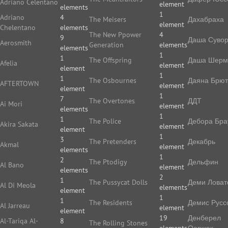
Adriano Celentano
element
elements
1
Adriano
4
The Meisers
Дахабраха
element
Chelentano
elements
The New Ppower
4
9
Даша Суво
Aerosmith
Generation
elements
elements
1
1
The Offspring
Даша Шерм
Afelia
element
element
1
1
The Osbournes
Даяна Брют
AFTERTOWN
element
element
1
7
The Overtones
ДДТ
Ai Mori
element
elements
1
1
The Police
Дебора Бра
Akira Sakata
element
element
1
3
The Pretenders
Декабрь
Akmal
element
elements
1
2
The Ptodigy
Дельфин
Al Bano
element
elements
2
1
The Pussycat Dolls
Деми Ловат
Al Di Meola
elements
element
1
1
The Residents
Демис Русс
Al Jarreau
element
element
19
Денберел
Al-Tariqa Al-
8
The Rolling Stones