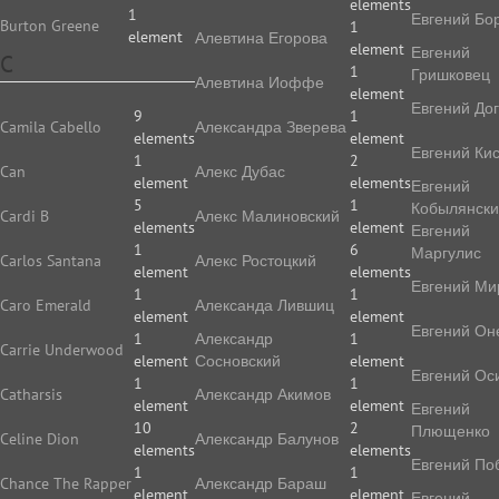
elements
1
Евгений Бо
Burton Greene
1
element
Алевтина Егорова
element
Евгений
C
1
Гришковец
Алевтина Иоффе
element
Евгений До
9
1
Camila Cabello
Алек­сан­дра Зве­ре­ва
elements
element
Евгений Ки
1
2
Can
Алекс Дубас
element
elements
Евгений
5
1
Кобылянск
Cardi B
Алекс Малиновский
elements
element
Евгений
1
6
Маргулис
Carlos Santana
Алекс Ростоцкий
element
elements
Евгений Ми
1
1
Caro Emerald
Александа Лившиц
element
element
Евгений Он
1
Александр
1
Carrie Underwood
element
Сосновский
element
Евгений Ос
1
1
Catharsis
Александр Акимов
element
element
Евгений
10
2
Плющенко
Celine Dion
Александр Балунов
elements
elements
Евгений По
1
1
Chance The Rapper
Александр Бараш
element
element
Евгений