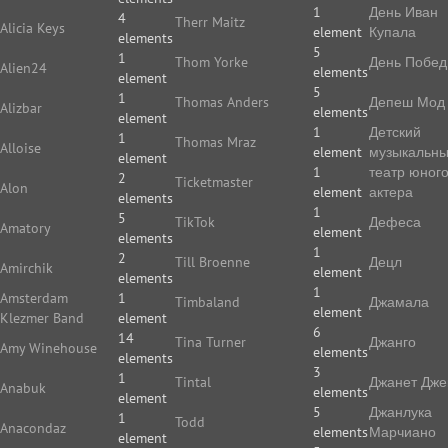
1
День Иван
4
Therr Maitz
Alicia Keys
element
Купала
elements
5
1
Thom Yorke
День Побе
Alien24
elements
element
5
1
Thomas Anders
Депеш Мод
Alizbar
elements
element
1
Детский
1
Thomas Mraz
Alloise
element
музыкальн
element
1
театр юног
2
Ticketmaster
Alon
element
актера
elements
1
5
TikTok
Дефеса
Amatory
element
elements
1
2
Till Broenne
Децл
Amirchik
element
elements
1
Amsterdam
1
Timbaland
Джамала
element
Klezmer Band
element
6
14
Tina Turner
Джанго
Amy Winehouse
elements
elements
3
1
Tintal
Джанет Дже
Anabuk
elements
element
5
Джанлука
1
Todd
Anacondaz
elements
Марчиано
element