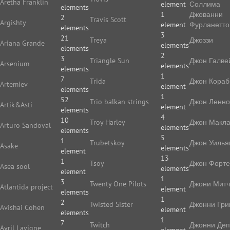
Aretha Franklin
element
Соллима
elements
1
Джованни
2
Travis Scott
Argishty
element
Фурланетто
elements
3
21
Treya
Джоззи
Ariana Grande
elements
elements
2
3
Triangle Sun
Джон Галве
Arsenium
elements
elements
1
7
Trida
Джон Кораб
Artemiev
element
elements
1
52
Trio balkan strings
Джон Ленн
Artik&Asti
element
elements
4
10
Troy Harley
Джон Макл
Arturo Sandoval
elements
elements
5
1
Trubetskoy
Джон Уилья
Asake
elements
element
13
1
Tsoy
Джон Форте
Asea sool
elements
element
1
3
Twenty One Pilots
Джони Мит
Atlantida project
element
elements
1
2
Twisted Sister
Джонни Гри
Avishai Cohen
element
elements
1
7
Twitch
Джонни Де
Avril Lavigne