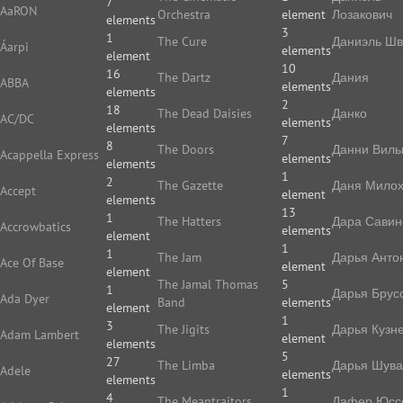
7
AaRON
Orchestra
element
Лозакович
elements
3
1
The Cure
Даниэль Ш
Áarpi
elements
element
10
16
The Dartz
Дания
ABBA
elements
elements
2
18
The Dead Daisies
Данко
AC/DC
elements
elements
7
8
The Doors
Данни Виль
Acappella Express
elements
elements
1
2
The Gazette
Даня Мило
Accept
element
elements
13
1
The Hatters
Дара Савин
Accrowbatics
elements
element
1
1
The Jam
Дарья Анто
Ace Of Base
element
element
The Jamal Thomas
5
1
Дарья Брус
Ada Dyer
Band
elements
element
1
3
The Jigits
Дарья Кузн
Adam Lambert
element
elements
5
27
The Limba
Дарья Шува
Adele
elements
elements
1
4
The Meantraitors
Дафер Юс