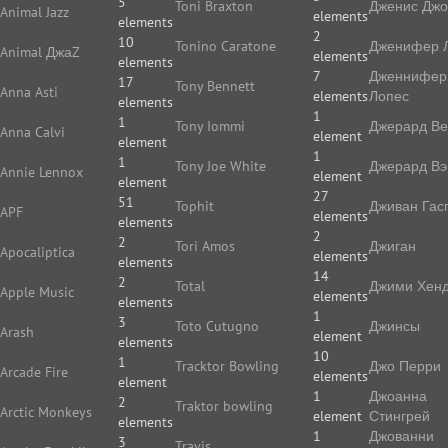
5
Toni Braxton
Дженис Дж
Animal Jazz
elements
elements
2
10
Tonino Caratone
Дженифер 
Animal ДжаZ
elements
elements
7
Дженнифер
17
Tony Bennett
Anna Asti
elements
Лопес
elements
1
1
Tony Iommi
Джерард В
Anna Calvi
element
element
1
1
Tony Joe White
Джерард Вэ
Annie Lennox
element
element
27
51
Tophit
Дживан Гас
APF
elements
elements
2
2
Tori Amos
Джиган
Apocaliptica
elements
elements
14
2
Total
Джими Хенд
Apple Music
elements
elements
1
3
Toto Cutugno
Джинсы
Arash
element
elements
10
1
Tracktor Bowling
Джо Перри
Arcade Fire
elements
element
1
Джоанна
2
Traktor bowling
Arctic Monkeys
element
Стингрей
elements
1
Джованни
3
Travis