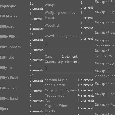
Дмитрий Ба
1
12
Wings
Bigateque
element
elements
Дмитрий Бе
Wolfgang Amadeus
1
1
Bill Murray
Mozart
element
element
Дмитрий Би
1
7
Woodkid
Billboard
element
elements
Дмитрий Вд
1
31
www.Nibelungopera.ru
Billie Eilish
element
elements
Дмитрий
X
6
Волосников
Billy Cobham
elements
Дмитрий
2
Гринченко
Xena
1 element
Billy Idol
elements
Xмельниц
4 elements
Дмитрий Д
2
Y
Billy Joel
elements
Дмитрий
23
Илларионо
Billy's Band
Yamaha Music
1 element
elements
Дмитрий Ки
Yann Tiersen
1 element
1
Billy`s band
Yarga Sound System
1 element
element
Дмитрий Ко
Yeol Eum Son
4 elements
2
Billy’s Band
Yes
4 elements
elements
Дмитрий Ко
Yoga for Wine
10
1 element
Bjork
Lovers
elements
Дмитрий Ко