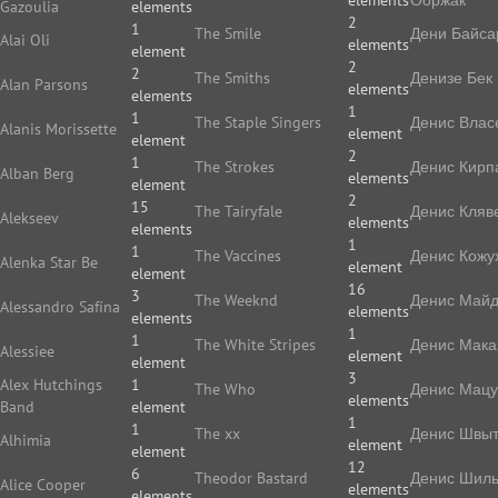
elements
Ооржак
Gazoulia
elements
2
1
The Smile
Дени Байса
Alai Oli
elements
element
2
2
The Smiths
Денизе Бек
Alan Parsons
elements
elements
1
1
The Staple Singers
Денис Влас
Alanis Morissette
element
element
2
1
The Strokes
Денис Кирп
Alban Berg
elements
element
2
15
The Tairyfale
Денис Кляв
Alekseev
elements
elements
1
1
The Vaccines
Денис Кожу
Alenka Star Be
element
element
16
3
The Weeknd
Денис Май
Alessandro Safína
elements
elements
1
1
The White Stripes
Денис Мака
Alessiee
element
element
3
Alex Hutchings
1
The Who
Денис Мацу
elements
Band
element
1
1
The xx
Денис Швы
Alhimia
element
element
12
6
Theodor Bastard
Денис Шиль
Alice Cooper
elements
elements