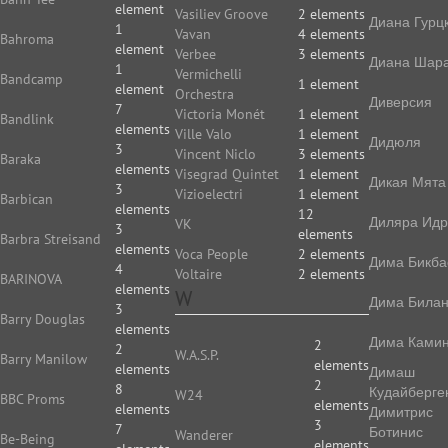
element
Vasiliev Groove
2 elements
Диана Гурц
1
Vavan
4 elements
Bahroma
element
Verbee
3 elements
Диана Шар
1
Vermichelli
Bandcamp
1 element
element
Orchestra
Диверсия
7
Victoria Monét
1 element
Bandlink
elements
Ville Valo
1 element
Дидюля
3
Vincent Niclo
3 elements
Baraka
elements
Visegrad Quintet
1 element
Дикая Мята
3
Vizioelectri
1 element
Barbican
elements
12
Диляра Идр
VK
3
elements
Barbra Streisand
elements
Voca People
2 elements
Дима Бикба
4
Voltaire
2 elements
BARINOVA
elements
W
Дима Била
3
Barry Douglas
elements
Дима Камин
2
2
W.A.S.P.
Barry Manilow
elements
elements
Димаш
2
8
Кудайберге
W24
BBC Proms
elements
elements
Димитрис
3
7
Ботинис
Wanderer
Be-Being
elements