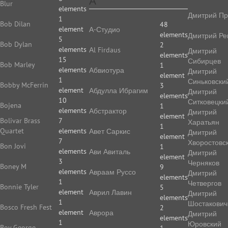
А
Blur
elements
Дмитрий Пр
1
Bob Dilan
48
element
А-Студио
elements
Дмитрий Ре
5
Bob Dylan
2
elements
Аl Firdaus
Дмитрий
elements
15
Сибирцев
Bob Marley
1
elements
Абвиотура
Дмитрий
element
1
Синьковски
Bobby McFerrin
3
element
Абдулла Ибрагим
Дмитрий
elements
10
Ситковецки
Bojena
1
elements
Абстрактор
Дмитрий
element
Bolivar Brass
7
Харатьян
1
Quartet
elements
Авет Саркис
Дмитрий
element
7
Хворостовс
Bon Jovi
1
elements
Ави Авиталь
Дмитрий
element
3
Черняков
Boney M
9
elements
Авраам Руссо
Дмитрий
elements
1
Четвергов
Bonnie Tyler
5
element
Аврил Лавин
Дмитрий
elements
1
Шостакович
Bosco Fresh Fest
2
element
Аврора
Дмитрий
elements
1
Юровский
Boy George