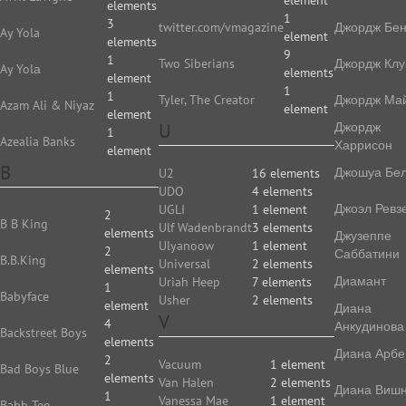
element
elements
1
3
twitter.com/vmagazine
Джордж Бе
Ay Yola
element
elements
9
1
Two Siberians
Джордж Клу
Ay Yolа
elements
element
1
1
Tyler, The Creator
Джордж Ма
Azam Ali & Niyaz
element
element
U
Джордж
1
Azealia Banks
Харрисон
element
B
Джошуа Бе
U2
16 elements
UDO
4 elements
Джоэл Ревз
UGLI
1 element
2
B B King
Ulf Wadenbrandt
3 elements
elements
Джузеппе
Ulyanoow
1 element
2
Саббатини
B.B.King
Universal
2 elements
elements
Диамант
Uriah Heep
7 elements
1
Babyface
Usher
2 elements
element
Диана
V
4
Анкудинова
Backstreet Boys
elements
Диана Арбе
2
Vacuum
1 element
Bad Boys Blue
elements
Van Halen
2 elements
Диана Виш
1
Vanessa Mae
1 element
Bahh Tee