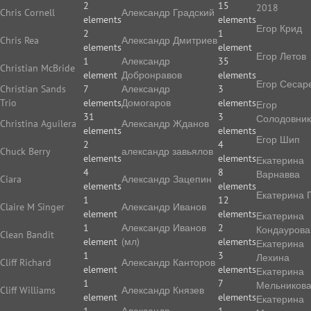
2
15
2018
Chris Cornell
Александр Градский
elements
elements
Егор Крид
2
1
Chris Rea
Александр Дмитриев
elements
element
Егор Летов
1
Александр
35
Christian McBride
element
Добронравов
elements
Егор Сесар
Christian Sands
7
Александр
3
Trio
elements
Домогаров
elements
Егор
31
3
Солодовник
Christina Aguilera
Александр Жданов
elements
elements
Егор Шип
2
4
Chuck Berry
александр завьялов
elements
elements
Екатерина
4
8
Варнавва
Ciara
Александр Зацепин
elements
elements
Екатерина 
1
12
Claire M Singer
Александр Иванов
element
elements
Екатерина
1
Александр Иванов
2
Кондаурова
Clean Bandit
element
(мл)
elements
Екатерина
1
3
Лехина
Cliff Richard
Александр Канторов
element
elements
Екатерина
1
7
Мельников
Cliff Williams
Александр Князев
element
elements
Екатерина