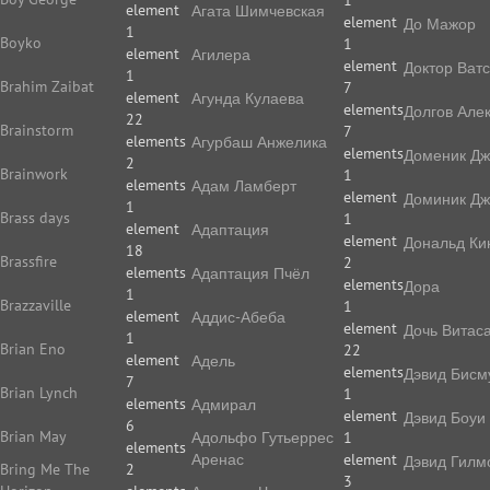
1
element
Агата Шимчевская
element
До Мажор
1
Boyko
1
element
Агилера
element
Доктор Ват
1
Brahim Zaibat
7
element
Агунда Кулаева
elements
Долгов Але
22
Brainstorm
7
elements
Агурбаш Анжелика
elements
Доменик Дж
2
Brainwork
1
elements
Адам Ламберт
element
Доминик Дж
1
Brass days
1
element
Адаптация
element
Дональд Ки
18
Brassfire
2
elements
Адаптация Пчёл
elements
Дора
1
Brazzaville
1
element
Аддис-Абеба
element
Дочь Витас
1
Brian Eno
22
element
Адель
elements
Дэвид Бисм
7
Brian Lynch
1
elements
Адмирал
element
Дэвид Боуи
6
Brian May
Адольфо Гутьеррес
1
elements
Аренас
element
Дэвид Гилм
Bring Me The
2
3