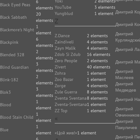
Yoki
2 elements
6
Black Eyed Peas
YouTube
3 elements
elements
Дмитрий Ко
Yungblud
1 element
20
Black Sabbath
Z
elements
Дмитрий Ко
1
Blackmore's Night
element
Дмитрий
Z.Dance
2 elements
6
Курляндски
Zaindiveli
4 elements
Blackpink
elements
Zayn Malik
4 elements
Дмитрий Ла
2
Zdob Si Zdub
16 elements
Blended 328
elements
Zero People
2 elements
Дмитрий Ма
3
Zivert
40 elements
Blind Guardian
elements
Дмитрий
Zohra
1 element
2
Маслеев
Zoo Bazar
1 element
Blink-182
elements
Дмитрий
Zorge
4 elements
3
Медведев
Zule Guerra
8 elements
Blok3
elements
Zventa Sventana
8 elements
Дмитрий На
1
Zventa-Sventana
1 element
Blood
element
Дмитрий
ZZ Top
1 element
1
Овчинников
«
Blood Stain Child
element
Дмитрий
1
Пакуличев
Blue
element
«Цой жив!»
1 element
Дмитрий Пе
6