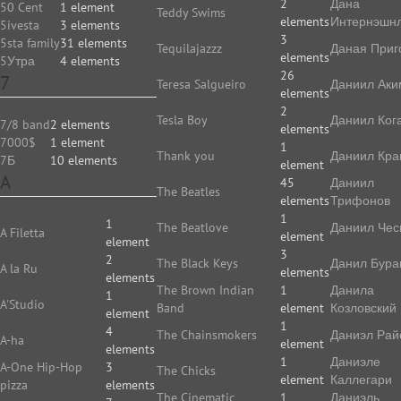
2
Дана
50 Cent
1 element
Teddy Swims
elements
Интернэшн
5ivesta
3 elements
3
5sta family
31 elements
Tequilajazzz
Даная Приг
elements
5Утра
4 elements
26
7
Teresa Salgueiro
Даниил Аки
elements
2
Tesla Boy
Даниил Ког
7/8 band
2 elements
elements
7000$
1 element
1
Thank you
Даниил Кр
7Б
10 elements
element
A
45
Даниил
The Beatles
elements
Трифонов
1
1
The Beatlove
Даниил Чес
A Filetta
element
element
3
2
The Black Keys
Данил Бура
A la Ru
elements
elements
The Brown Indian
1
Данила
1
A'Studio
Band
element
Козловский
element
1
4
The Chainsmokers
Даниэл Рай
A-ha
element
elements
1
Даниэле
A-One Hip-Hop
3
The Chicks
element
Каллегари
pizza
elements
The Cinematic
1
Даниэль