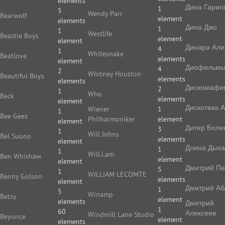
elements
Дина Гарип
1
5
Wendy Parr
Bearwolf
element
elements
Дина Джо
1
1
Westlife
Beastie Boys
element
element
Динара Али
4
1
Whitesnake
Beatlove
elements
element
Диофильм
4
2
Whitney Houston
Beautiful Boys
elements
elements
Дискомафи
2
1
Who
Beck
elements
element
Дискотека 
Wiener
1
1
Bee Gees
Philharmoniker
element
element
Дитер Боле
3
1
Will Johns
Bel Suono
elements
element
Длина Дых
1
1
Will.i.am
Ben Whishaw
element
element
Дмитрий П
5
1
WILLIAM LECOMTE
Benny Golson
elements
element
Дмитрий Аб
1
5
Winamp
Betsy
element
elements
Дмитрий
1
60
Алексеев
Windmill Lane Studio
Beyonce
element
elements