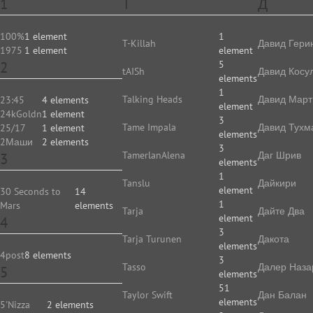
1
T
Д
100%
1 element
1
T-Killah
Давид Гери
1975
1 element
element
2
5
tAISh
Давид Косу
elements
1
Talking Heads
Давид Март
23:45
4 elements
element
24kGoldn
1 element
3
Tame Impala
Давид Тухм
25/17
1 element
elements
2Маши
2 elements
3
TamerlanAlena
Даг Шрив
3
elements
1
Tanslu
Дайкири
element
30 Seconds to
14
1
Mars
elements
Tarja
Дайте Два
element
4
3
Tarja Turunen
Дакота
elements
4post
8 elements
3
Tasso
Далер Наза
5
elements
51
Taylor Swift
Дан Балан
elements
5'Nizza
2 elements