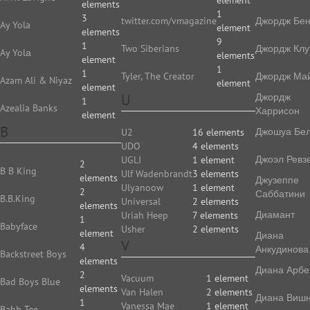
element
elements
1
3
twitter.com/vmagazine
Джордж Бе
Ay Yola
element
elements
9
1
Two Siberians
Джордж Клу
Ay Yolа
elements
element
1
1
Tyler, The Creator
Джордж Ма
Azam Ali & Niyaz
element
element
U
Джордж
1
Azealia Banks
Харрисон
element
B
Джошуа Бе
U2
16 elements
UDO
4 elements
Джоэл Ревз
UGLI
1 element
2
B B King
Ulf Wadenbrandt
3 elements
elements
Джузеппе
Ulyanoow
1 element
2
Саббатини
B.B.King
Universal
2 elements
elements
Диамант
Uriah Heep
7 elements
1
Babyface
Usher
2 elements
element
Диана
V
4
Анкудинова
Backstreet Boys
elements
Диана Арбе
2
Vacuum
1 element
Bad Boys Blue
elements
Van Halen
2 elements
Диана Виш
1
Vanessa Mae
1 element
Bahh Tee