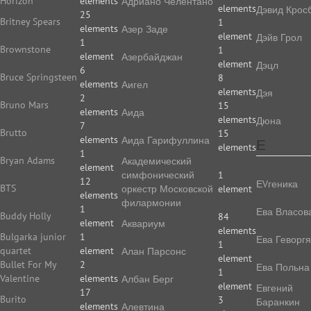
Horizon
elements
Адриано Челентано
elements
Дэвид Крос
25
Britney Spears
1
elements
Азер Заде
element
Дэйв Грол
1
Brownstone
1
element
Азербайджан
element
Дэцл
6
Bruce Springsteen
8
elements
Аигел
elements
Дэя
2
Bruno Mars
15
elements
Аида
elements
Дюна
7
Brutto
15
elements
Аида Гарифуллина
Е
elements
1
Bryan Adams
Академический
element
симфонический
1
12
ЕVгеника
BTS
оркестр Московской
element
elements
филармонии
1
Ева Власов
Buddy Holly
84
element
Аквариум
elements
Bulgarka junior
1
Ева Геворг
1
quartet
element
Алан Парсонс
element
Bullet For My
2
Ева Польна
1
Valentine
elements
Албан Берг
element
Евгений
17
Burito
3
Баранкин
elements
Алевтина