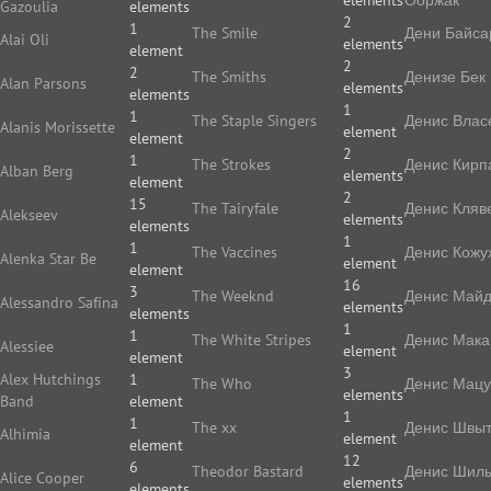
elements
Ооржак
Gazoulia
elements
2
1
The Smile
Дени Байса
Alai Oli
elements
element
2
2
The Smiths
Денизе Бек
Alan Parsons
elements
elements
1
1
The Staple Singers
Денис Влас
Alanis Morissette
element
element
2
1
The Strokes
Денис Кирп
Alban Berg
elements
element
2
15
The Tairyfale
Денис Кляв
Alekseev
elements
elements
1
1
The Vaccines
Денис Кожу
Alenka Star Be
element
element
16
3
The Weeknd
Денис Май
Alessandro Safína
elements
elements
1
1
The White Stripes
Денис Мака
Alessiee
element
element
3
Alex Hutchings
1
The Who
Денис Мацу
elements
Band
element
1
1
The xx
Денис Швы
Alhimia
element
element
12
6
Theodor Bastard
Денис Шиль
Alice Cooper
elements
elements