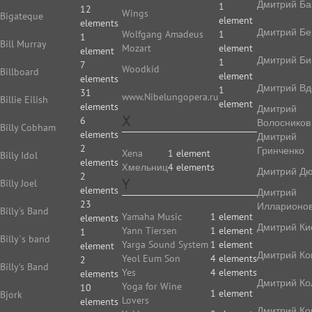
Дмитрий Ба
1
12
Wings
Bigateque
element
elements
Дмитрий Бе
Wolfgang Amadeus
1
1
Bill Murray
Mozart
element
element
Дмитрий Би
1
7
Woodkid
Billboard
element
elements
Дмитрий Вд
1
31
www.Nibelungopera.ru
Billie Eilish
element
elements
Дмитрий
X
6
Волосников
Billy Cobham
elements
Дмитрий
2
Гринченко
Xena
1 element
Billy Idol
elements
Xмельниц
4 elements
Дмитрий Д
2
Y
Billy Joel
elements
Дмитрий
23
Илларионо
Billy's Band
Yamaha Music
1 element
elements
Дмитрий Ки
Yann Tiersen
1 element
1
Billy`s band
Yarga Sound System
1 element
element
Дмитрий Ко
Yeol Eum Son
4 elements
2
Billy’s Band
Yes
4 elements
elements
Дмитрий Ко
Yoga for Wine
10
1 element
Bjork
Lovers
elements
Дмитрий Ко