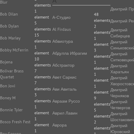
А
Blur
elements
Дмитрий Пр
1
Bob Dilan
48
element
А-Студио
elements
Дмитрий Ре
5
Bob Dylan
2
elements
Аl Firdaus
Дмитрий
elements
15
Сибирцев
Bob Marley
1
elements
Абвиотура
Дмитрий
element
1
Синьковски
Bobby McFerrin
3
element
Абдулла Ибрагим
Дмитрий
elements
10
Ситковецки
Bojena
1
elements
Абстрактор
Дмитрий
element
Bolivar Brass
7
Харатьян
1
Quartet
elements
Авет Саркис
Дмитрий
element
7
Хворостовс
Bon Jovi
1
elements
Ави Авиталь
Дмитрий
element
3
Черняков
Boney M
9
elements
Авраам Руссо
Дмитрий
elements
1
Четвергов
Bonnie Tyler
5
element
Аврил Лавин
Дмитрий
elements
1
Шостакович
Bosco Fresh Fest
2
element
Аврора
Дмитрий
elements
1
Юровский
Boy George