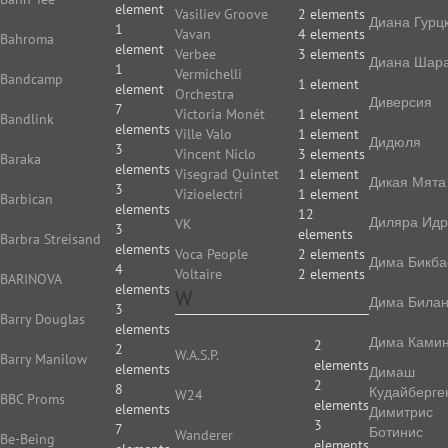
element
Vasiliev Groove
2 elements
Диана Гурц
1
Vavan
4 elements
Bahroma
element
Verbee
3 elements
Диана Шар
1
Vermichelli
Bandcamp
1 element
element
Orchestra
Диверсия
7
Victoria Monét
1 element
Bandlink
elements
Ville Valo
1 element
Дидюля
3
Vincent Niclo
3 elements
Baraka
elements
Visegrad Quintet
1 element
Дикая Мята
3
Vizioelectri
1 element
Barbican
elements
12
Диляра Идр
VK
3
elements
Barbra Streisand
elements
Voca People
2 elements
Дима Бикба
4
Voltaire
2 elements
BARINOVA
elements
W
Дима Била
3
Barry Douglas
elements
Дима Камин
2
2
W.A.S.P.
Barry Manilow
elements
elements
Димаш
2
8
Кудайберге
W24
BBC Proms
elements
elements
Димитрис
3
7
Ботинис
Wanderer
Be-Being
elements