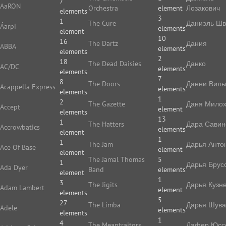
7
AaRON
Orchestra
element
Лозакович
elements
3
1
The Cure
Даниэль Ш
Áarpi
elements
element
10
16
The Dartz
Дания
ABBA
elements
elements
2
18
The Dead Daisies
Данко
AC/DC
elements
elements
7
8
The Doors
Данни Виль
Acappella Express
elements
elements
1
2
The Gazette
Даня Мило
Accept
element
elements
13
1
The Hatters
Дара Савин
Accrowbatics
elements
element
1
1
The Jam
Дарья Анто
Ace Of Base
element
element
The Jamal Thomas
5
1
Дарья Брус
Ada Dyer
Band
elements
element
1
3
The Jigits
Дарья Кузн
Adam Lambert
element
elements
5
27
The Limba
Дарья Шува
Adele
elements
elements
1
4
The Meantraitors
Дафер Юс