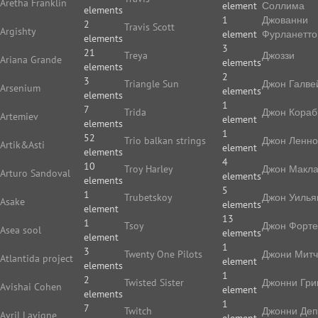
Aretha Franklin
element
Соллима
elements
1
Джованни
2
Travis Scott
Argishty
element
Фурланетто
elements
3
21
Treya
Джоззи
Ariana Grande
elements
elements
2
3
Triangle Sun
Джон Галве
Arsenium
elements
elements
1
7
Trida
Джон Кораб
Artemiev
element
elements
1
52
Trio balkan strings
Джон Ленн
Artik&Asti
element
elements
4
10
Troy Harley
Джон Макл
Arturo Sandoval
elements
elements
5
1
Trubetskoy
Джон Уилья
Asake
elements
element
13
1
Tsoy
Джон Форте
Asea sool
elements
element
1
3
Twenty One Pilots
Джони Мит
Atlantida project
element
elements
1
2
Twisted Sister
Джонни Гри
Avishai Cohen
element
elements
1
7
Twitch
Джонни Де
Avril Lavigne