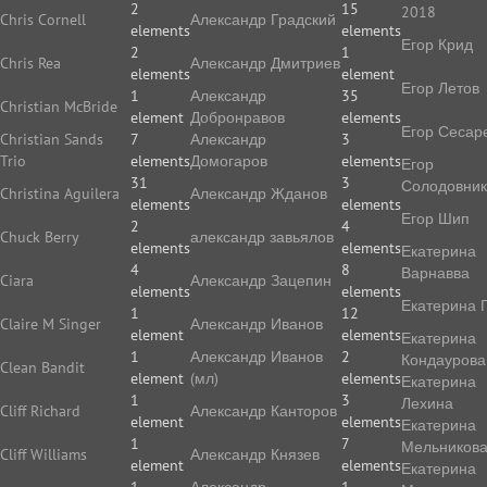
2
15
2018
Chris Cornell
Александр Градский
elements
elements
Егор Крид
2
1
Chris Rea
Александр Дмитриев
elements
element
Егор Летов
1
Александр
35
Christian McBride
element
Добронравов
elements
Егор Сесар
Christian Sands
7
Александр
3
Trio
elements
Домогаров
elements
Егор
31
3
Солодовник
Christina Aguilera
Александр Жданов
elements
elements
Егор Шип
2
4
Chuck Berry
александр завьялов
elements
elements
Екатерина
4
8
Варнавва
Ciara
Александр Зацепин
elements
elements
Екатерина 
1
12
Claire M Singer
Александр Иванов
element
elements
Екатерина
1
Александр Иванов
2
Кондаурова
Clean Bandit
element
(мл)
elements
Екатерина
1
3
Лехина
Cliff Richard
Александр Канторов
element
elements
Екатерина
1
7
Мельников
Cliff Williams
Александр Князев
element
elements
Екатерина