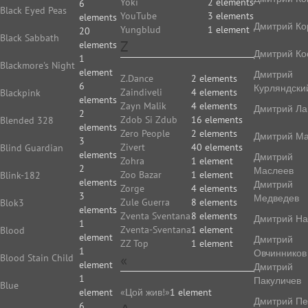
Yoki
2 elements
6
Black Eyed Peas
YouTube
3 elements
elements
Дмитрий Ко
Yungblud
1 element
20
Black Sabbath
Z
elements
Дмитрий Ко
1
Blackmore's Night
element
Дмитрий
Z.Dance
2 elements
6
Курляндски
Zaindiveli
4 elements
Blackpink
elements
Zayn Malik
4 elements
Дмитрий Ла
2
Zdob Si Zdub
16 elements
Blended 328
elements
Zero People
2 elements
Дмитрий Ма
3
Zivert
40 elements
Blind Guardian
elements
Дмитрий
Zohra
1 element
2
Маслеев
Zoo Bazar
1 element
Blink-182
elements
Дмитрий
Zorge
4 elements
3
Медведев
Zule Guerra
8 elements
Blok3
elements
Zventa Sventana
8 elements
Дмитрий На
1
Zventa-Sventana
1 element
Blood
element
Дмитрий
ZZ Top
1 element
1
Овчинников
«
Blood Stain Child
element
Дмитрий
1
Пакуличев
Blue
element
«Цой жив!»
1 element
Дмитрий Пе
6