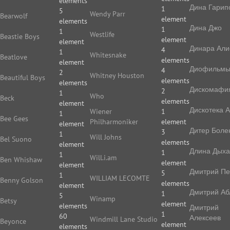
elements
Дина Гарип
1
5
Wendy Parr
Bearwolf
element
elements
Дина Джо
1
1
Westlife
Beastie Boys
element
element
Динара Али
4
1
Whitesnake
Beatlove
elements
element
Диофильм
4
2
Whitney Houston
Beautiful Boys
elements
elements
Дискомафи
2
1
Who
Beck
elements
element
Дискотека 
Wiener
1
1
Bee Gees
Philharmoniker
element
element
Дитер Боле
3
1
Will Johns
Bel Suono
elements
element
Длина Дых
1
1
Will.i.am
Ben Whishaw
element
element
Дмитрий П
5
1
WILLIAM LECOMTE
Benny Golson
elements
element
Дмитрий Аб
1
5
Winamp
Betsy
element
elements
Дмитрий
1
60
Алексеев
Windmill Lane Studio
Beyonce
element
elements