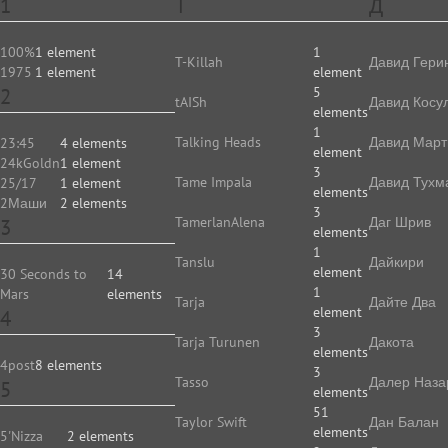
1
T
Д
100%
1 element
1
T-Killah
Давид Гери
1975
1 element
element
2
5
tAISh
Давид Косу
elements
1
Talking Heads
Давид Март
23:45
4 elements
element
24kGoldn
1 element
3
Tame Impala
Давид Тухм
25/17
1 element
elements
2Маши
2 elements
3
TamerlanAlena
Даг Шрив
3
elements
1
Tanslu
Дайкири
element
30 Seconds to
14
1
Mars
elements
Tarja
Дайте Два
element
4
3
Tarja Turunen
Дакота
elements
4post
8 elements
3
Tasso
Далер Наза
5
elements
51
Taylor Swift
Дан Балан
elements
5'Nizza
2 elements