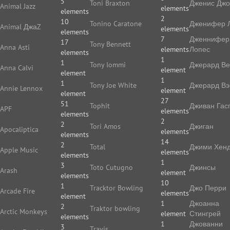
5
Toni Braxton
Дженис Дж
Animal Jazz
elements
elements
2
10
Tonino Caratone
Дженифер 
Animal ДжаZ
elements
elements
7
Дженнифер
17
Tony Bennett
Anna Asti
elements
Лопес
elements
1
1
Tony Iommi
Джерард В
Anna Calvi
element
element
1
1
Tony Joe White
Джерард Вэ
Annie Lennox
element
element
27
51
Tophit
Дживан Гас
APF
elements
elements
2
2
Tori Amos
Джиган
Apocaliptica
elements
elements
14
2
Total
Джими Хенд
Apple Music
elements
elements
1
3
Toto Cutugno
Джинсы
Arash
element
elements
10
1
Tracktor Bowling
Джо Перри
Arcade Fire
elements
element
1
Джоанна
2
Traktor bowling
Arctic Monkeys
element
Стингрей
elements
1
Джованни
3
Travis