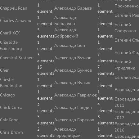
1
1
Прокопенко
Chappell Roan
Александр Барыки
element
element
Евгений Ре
1
Александр
2
Charles Aznavour
element
Башлачев
elements
Евгений
5
Александр
1
Сафронов
Charli XCX
elements
Бобровский
element
Евгений Ст
Charlotte
1
1
Александр Бон
Gainsbourg
element
element
Евгений Фе
3
7
Chemical Brothers
Александр Бузлов
elements
elements
Евгений
13
7
Фридлянд
Cher
Александр Буйнов
elements
elements
Евгения Ас
Chester
1
1
Александр Вулых
Bennington
element
element
Евровиден
1
1
Chicago
Александр Гаврилюк
element
element
Евровиден
3
4
2011
Chick Corea
Александр Гиндин
elements
elements
Евровиден
5
8
2012
ChinKong
Александр Горелов
elements
elements
Евровиден
2
Александр
1
2016
Chris Brown
elements
Городницкий
element
Евровиден