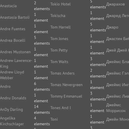
5
2
Tokio Hotel
Джарахов
Anastacia
elements
elements
1
1
Tokischa
Джаред Лет
Anastasia Bartoli
element
element
5
1
Tom Harrell
Джаро
Andre Fuentes
elements
element
1
5
Tom Jones
Джастин Би
Andrea Bocelli
element
elements
1
1
Tom Petty
Джей Джей 
Andres Mustonen
element
element
3
Andrew Lawrence-
1
Tom Waits
Джеймс Бла
elements
King
element
2
Andrew Lloyd
1
Tomas Anders
Джеймс Гэл
elements
Webber
element
1
6
Tomas Nevergreen
Джеймс Ин
Andro
element
elements
3
1
Tommy Emmanuel
Джеймс Ли
Andru Donalds
elements
element
1
Джеймс
14
Tones And I
AnDy Darling
element
Моррисон
elements
1
Angelika
4
Toni
Джейн Мон
element
Kirchschlager
elements
3