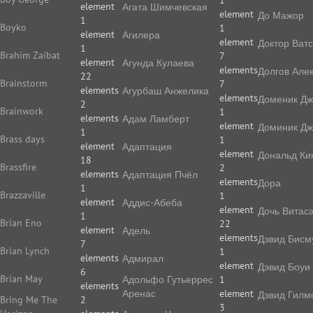
1
element
Агата Шимчевская
element
До Мажор
1
Boyko
1
element
Агилера
element
Доктор Ват
1
Brahim Zaibat
7
element
Агунда Кулаева
elements
Долгов Але
22
Brainstorm
7
elements
Агурбаш Анжелика
elements
Доменик Дж
2
Brainwork
1
elements
Адам Ламберт
element
Доминик Дж
1
Brass days
1
element
Адаптация
element
Дональд Ки
18
Brassfire
2
elements
Адаптация Пчёл
elements
Дора
1
Brazzaville
1
element
Аддис-Абеба
element
Дочь Витас
1
Brian Eno
22
element
Адель
elements
Дэвид Бисм
7
Brian Lynch
1
elements
Адмирал
element
Дэвид Боуи
6
Brian May
Адольфо Гутьеррес
1
elements
Аренас
element
Дэвид Гилм
Bring Me The
2
3