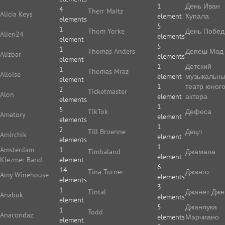
1
День Иван
4
Therr Maitz
Alicia Keys
element
Купала
elements
5
1
Thom Yorke
День Побе
Alien24
elements
element
5
1
Thomas Anders
Депеш Мод
Alizbar
elements
element
1
Детский
1
Thomas Mraz
Alloise
element
музыкальн
element
1
театр юног
2
Ticketmaster
Alon
element
актера
elements
1
5
TikTok
Дефеса
Amatory
element
elements
1
2
Till Broenne
Децл
Amirchik
element
elements
1
Amsterdam
1
Timbaland
Джамала
element
Klezmer Band
element
6
14
Tina Turner
Джанго
Amy Winehouse
elements
elements
3
1
Tintal
Джанет Дже
Anabuk
elements
element
5
Джанлука
1
Todd
Anacondaz
elements
Марчиано
element