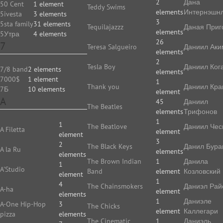
2
Дана
50 Cent
1 element
Teddy Swims
elements
Интернэшн
5ivesta
3 elements
3
5sta family
31 elements
Tequilajazzz
Даная Приг
elements
5Утра
4 elements
26
7
Teresa Salgueiro
Даниил Аки
elements
2
Tesla Boy
Даниил Ког
7/8 band
2 elements
elements
7000$
1 element
1
Thank you
Даниил Кр
7Б
10 elements
element
A
45
Даниил
The Beatles
elements
Трифонов
1
1
The Beatlove
Даниил Чес
A Filetta
element
element
3
2
The Black Keys
Данил Бура
A la Ru
elements
elements
The Brown Indian
1
Данила
1
A'Studio
Band
element
Козловский
element
1
4
The Chainsmokers
Даниэл Рай
A-ha
element
elements
1
Даниэле
A-One Hip-Hop
3
The Chicks
element
Каллегари
pizza
elements
The Cinematic
1
Даниэль