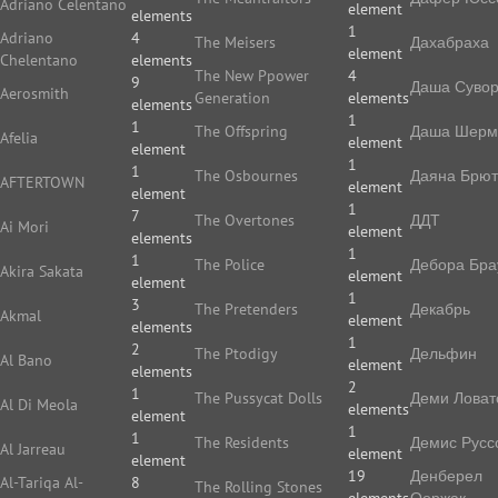
Adriano Celentano
element
elements
1
Adriano
4
The Meisers
Дахабраха
element
Chelentano
elements
The New Ppower
4
9
Даша Суво
Aerosmith
Generation
elements
elements
1
1
The Offspring
Даша Шерм
Afelia
element
element
1
1
The Osbournes
Даяна Брют
AFTERTOWN
element
element
1
7
The Overtones
ДДТ
Ai Mori
element
elements
1
1
The Police
Дебора Бра
Akira Sakata
element
element
1
3
The Pretenders
Декабрь
Akmal
element
elements
1
2
The Ptodigy
Дельфин
Al Bano
element
elements
2
1
The Pussycat Dolls
Деми Ловат
Al Di Meola
elements
element
1
1
The Residents
Демис Русс
Al Jarreau
element
element
19
Денберел
Al-Tariqa Al-
8
The Rolling Stones