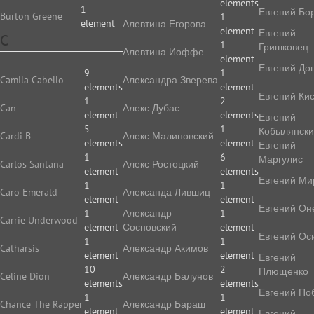
elements
1
Евгений Бо
Burton Greene
1
element
Алевтина Егорова
element
Евгений
C
1
Гришковец
Алевтина Иоффе
element
Евгений До
9
1
Camila Cabello
Алек­сан­дра Зве­ре­ва
elements
element
Евгений Ки
1
2
Can
Алекс Дубас
element
elements
Евгений
5
1
Кобылянск
Cardi B
Алекс Малиновский
elements
element
Евгений
1
6
Маргулис
Carlos Santana
Алекс Ростоцкий
element
elements
Евгений Ми
1
1
Caro Emerald
Александа Лившиц
element
element
Евгений Он
1
Александр
1
Carrie Underwood
element
Сосновский
element
Евгений Ос
1
1
Catharsis
Александр Акимов
element
element
Евгений
10
2
Плющенко
Celine Dion
Александр Балунов
elements
elements
Евгений По
1
1
Chance The Rapper
Александр Бараш
element
element
Евгений