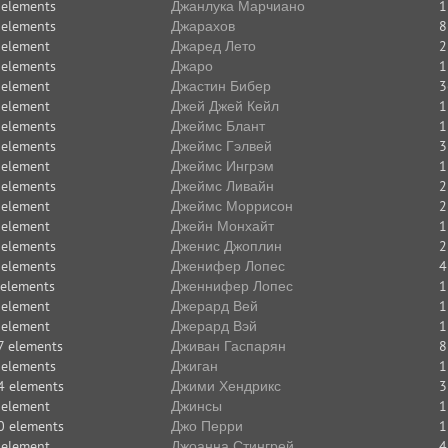
 elements
Джанлука Марчиано
1
 elements
Джарахов
8
 element
Джаред Лето
2
 elements
Джаро
1
 element
Джастин Бибер
3
 element
Джей Джей Кейл
1
 elements
Джеймс Блант
1
 elements
Джеймс Гэлвей
3
 element
Джеймс Ингрэм
1
 elements
Джеймс Ливайн
2
 element
Джеймс Моррисон
2
 element
Джейн Монхайт
1
 elements
Дженис Джоплин
2
 elements
Дженифер Лопес
4
 elements
Дженнифер Лопес
1
 element
Джерард Вей
1
 element
Джерард Вэй
1
7 elements
Дживан Гаспарян
8
 elements
Джиган
1
4 elements
Джими Хендрикс
3
 element
Джинсы
1
0 elements
Джо Перри
1
 element
Джоанна Стингрей
4