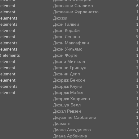
 element
Джованни Соллима
6
 element
Джованни Фурланетто
1
 elements
Джоззи
1
 elements
Джон Галвей
1
 element
Джон Кораби
1
 element
Джон Леннон
9
 elements
Джон Маклафлин
1
 elements
Джон Уильямс
1
3 elements
Джон Форте
1
 element
Джони Митчелл
1
 element
Джонни Гринвуд
2
 element
Джонни Депп
1
 element
Джордж Бенсон
1
 elements
Джордж Клуни
1
 element
Джордж Майкл
2
Джордж Харрисон
1
Джошуа Белл
1
Джоэл Ревзен
2
Джузеппе Саббатини
1
Диамант
1
Диана Анкудинова
4
Диана Арбенина
7