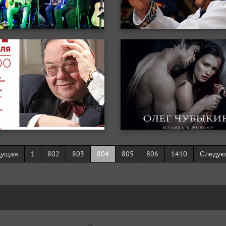
дущая
1
802
803
804
805
806
1410
Следу