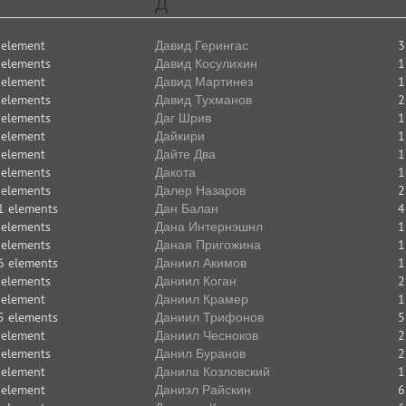
Д
 element
Давид Герингас
3
 elements
Давид Косулихин
1
 element
Давид Мартинез
1
 elements
Давид Тухманов
2
 elements
Даг Шрив
1
 element
Дайкири
1
 element
Дайте Два
1
 elements
Дакота
1
 elements
Далер Назаров
2
1 elements
Дан Балан
4
 elements
Дана Интернэшнл
1
 elements
Даная Пригожина
1
6 elements
Даниил Акимов
1
 elements
Даниил Коган
2
 element
Даниил Крамер
1
5 elements
Даниил Трифонов
5
 element
Даниил Чесноков
2
 elements
Данил Буранов
2
 element
Данила Козловский
1
 element
Даниэл Райскин
6