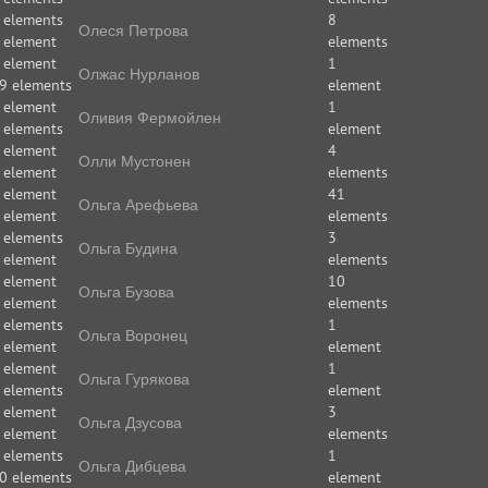
 elements
8
Олеся Петрова
 element
elements
 element
1
Олжас Нурланов
9 elements
element
 element
1
Оливия Фермойлен
 elements
element
 element
4
Олли Мустонен
 element
elements
 element
41
Ольга Арефьева
 element
elements
 elements
3
Ольга Будина
 element
elements
 element
10
Ольга Бузова
 element
elements
 elements
1
Ольга Воронец
 element
element
 element
1
Ольга Гурякова
 elements
element
 element
3
Ольга Дзусова
 element
elements
 elements
1
Ольга Дибцева
0 elements
element