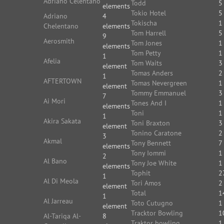
Adriano Celentano
Todd
5
elements
Tokio Hotel
5
Adriano
4
Tokischa
1
Chelentano
elements
Tom Harrell
5
9
Aerosmith
Tom Jones
1
elements
Tom Petty
1
1
Afelia
Tom Waits
3
element
Tomas Anders
2
1
AFTERTOWN
Tomas Nevergreen
1
element
Tommy Emmanuel
3
7
Ai Mori
Tones And I
1
elements
Toni
1
1
Akira Sakata
Toni Braxton
3
element
Tonino Caratone
2
3
Akmal
Tony Bennett
7
elements
Tony Iommi
1
2
Al Bano
Tony Joe White
1
elements
Tophit
2
1
Al Di Meola
Tori Amos
2
element
Total
1
1
Al Jarreau
Toto Cutugno
1
element
Tracktor Bowling
1
Al-Tariqa Al-
8
Traktor bowling
1