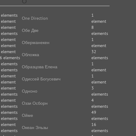
О
 elements
1
Оne Direction
 element
element
 element
8
Обе Две
 elements
elements
 element
1
Оберманекен
 element
element
 element
32
Обложка
6 elements
elements
 elements
1
Образцова Елена
 elements
element
 element
1
Одиссей Богусевич
 element
element
 element
3
Одноно
 elements
elements
 element
4
Оззи Осборн
 elements
elements
 elements
49
Ойме
 elements
elements
 element
16
Океан Эльзы
 elements
elements