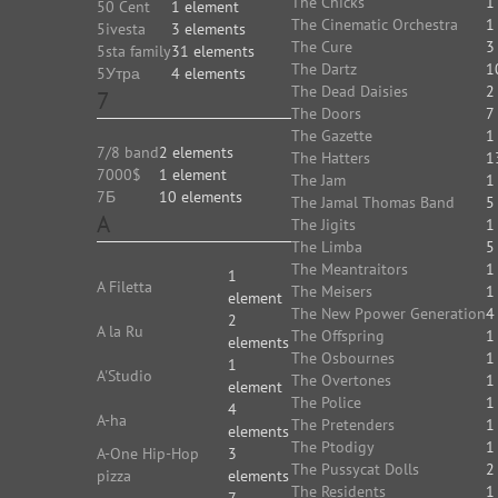
The Chicks
1
50 Cent
1 element
The Cinematic Orchestra
1
5ivesta
3 elements
The Cure
3
5sta family
31 elements
The Dartz
1
5Утра
4 elements
The Dead Daisies
2
7
The Doors
7
The Gazette
1
7/8 band
2 elements
The Hatters
1
7000$
1 element
The Jam
1
7Б
10 elements
The Jamal Thomas Band
5
A
The Jigits
1
The Limba
5
The Meantraitors
1
1
A Filetta
The Meisers
1
element
The New Ppower Generation
4
2
A la Ru
The Offspring
1
elements
The Osbournes
1
1
A'Studio
The Overtones
1
element
The Police
1
4
A-ha
The Pretenders
1
elements
The Ptodigy
1
A-One Hip-Hop
3
The Pussycat Dolls
2
pizza
elements
The Residents
1