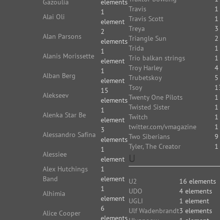
Gazoulia
elements
Travis
1
1
Alai Oli
Travis Scott
1
element
Treya
3
2
Alan Parsons
Triangle Sun
2
elements
Trida
1
1
Alanis Morissette
Trio balkan strings
1
element
Troy Harley
4
1
Alban Berg
Trubetskoy
5
element
Tsoy
1
15
Alekseev
Twenty One Pilots
1
elements
Twisted Sister
1
1
Alenka Star Be
Twitch
1
element
twitter.com/vmagazine
1
3
Alessandro Safína
Two Siberians
9
elements
Tyler, The Creator
1
1
Alessiee
U
element
Alex Hutchings
1
Band
element
U2
16 elements
1
UDO
4 elements
Alhimia
element
UGLI
1 element
6
Ulf Wadenbrandt
3 elements
Alice Cooper
elements