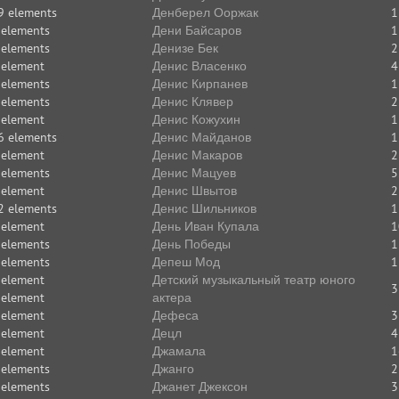
9 elements
Денберел Ооржак
1
 elements
Дени Байсаров
1
 elements
Денизе Бек
2
 element
Денис Власенко
4
 elements
Денис Кирпанев
1
 elements
Денис Клявер
2
 element
Денис Кожухин
1
6 elements
Денис Майданов
1
 element
Денис Макаров
2
 elements
Денис Мацуев
5
 element
Денис Швытов
2
2 elements
Денис Шильников
1
 element
День Иван Купала
1
 elements
День Победы
1
 elements
Депеш Мод
1
 element
Детский музыкальный театр юного
3
 element
актера
 element
Дефеса
3
 element
Децл
4
 element
Джамала
1
 elements
Джанго
2
 elements
Джанет Джексон
3