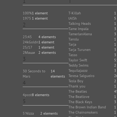
1
T
100%
1 element
T-Killah
1
1975
1 element
tAISh
5
2
Talking Heads
1
Tame Impala
3
TamerlanAlena
3
23:45
4 elements
Tanslu
1
24kGoldn
1 element
Tarja
1
25/17
1 element
Tarja Turunen
3
2Маши
2 elements
Tasso
3
3
Taylor Swift
5
Teddy Swims
2
Tequilajazzz
3
30 Seconds to
14
Teresa Salgueiro
2
Mars
elements
Tesla Boy
2
4
Thank you
1
The Beatles
4
4post
8 elements
The Beatlove
1
5
The Black Keys
3
The Brown Indian Band
1
The Chainsmokers
1
5'Nizza
2 elements