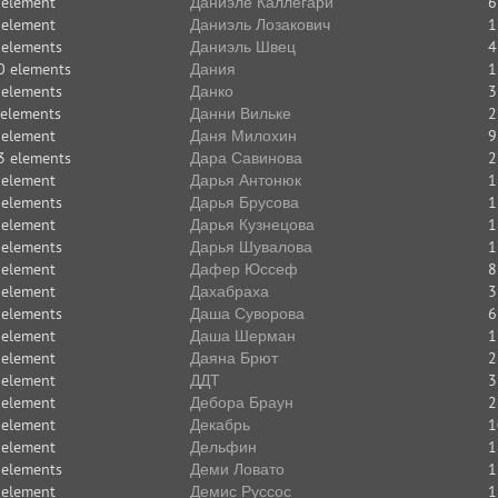
 element
Даниэле Каллегари
6
 element
Даниэль Лозакович
1
 elements
Даниэль Швец
4
0 elements
Дания
1
 elements
Данко
3
 elements
Данни Вильке
2
 element
Даня Милохин
9
3 elements
Дара Савинова
2
 element
Дарья Антонюк
1
 elements
Дарья Брусова
1
 element
Дарья Кузнецова
1
 elements
Дарья Шувалова
1
 element
Дафер Юссеф
8
 element
Дахабраха
3
 elements
Даша Суворова
6
 element
Даша Шерман
1
 element
Даяна Брют
2
 element
ДДТ
3
 element
Дебора Браун
2
 element
Декабрь
1
 element
Дельфин
1
 elements
Деми Ловато
1
 element
Демис Руссос
1