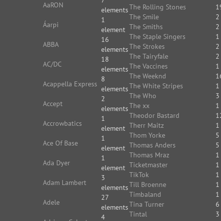
7
AaRON
The Rolling Stones
1
elements
The Smile
2
1
Áarpi
The Smiths
2
element
The Staple Singers
1
16
ABBA
The Strokes
2
elements
The Tairyfale
2
18
AC/DC
The Vaccines
1
elements
The Weeknd
1
8
Acappella Express
The White Stripes
1
elements
The Who
3
2
Accept
The xx
1
elements
Theodor Bastard
1
1
Accrowbatics
Therr Maitz
1
element
Thom Yorke
5
1
Ace Of Base
Thomas Anders
5
element
Thomas Mraz
1
1
Ada Dyer
Ticketmaster
1
element
TikTok
1
3
Adam Lambert
Till Broenne
1
elements
Timbaland
1
27
Adele
Tina Turner
6
elements
Tintal
3
4