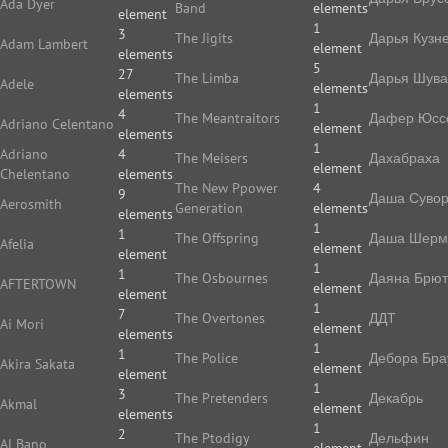
Ada Dyer
Band
elements
element
1
3
The Jigits
Дарья Кузн
Adam Lambert
element
elements
5
27
The Limba
Дарья Шува
Adele
elements
elements
1
4
The Meantraitors
Дафер Юс
Adriano Celentano
element
elements
1
Adriano
4
The Meisers
Дахабраха
element
Chelentano
elements
The New Ppower
4
9
Даша Суво
Aerosmith
Generation
elements
elements
1
1
The Offspring
Даша Шерм
Afelia
element
element
1
1
The Osbournes
Даяна Брют
AFTERTOWN
element
element
1
7
The Overtones
ДДТ
Ai Mori
element
elements
1
1
The Police
Дебора Бра
Akira Sakata
element
element
1
3
The Pretenders
Декабрь
Akmal
element
elements
1
2
The Ptodigy
Дельфин
Al Bano