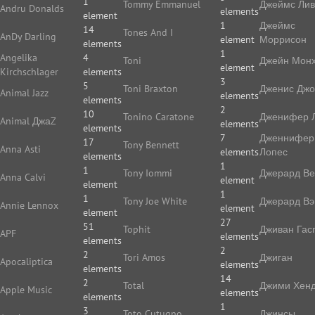
1
Tommy Emmanuel
Джеймс Ли
Andru Donalds
elements
element
1
Джеймс
14
Tones And I
AnDy Darling
element
Моррисон
elements
1
Angelika
4
Toni
Джейн Мон
element
Kirchschlager
elements
3
5
Toni Braxton
Дженис Дж
Animal Jazz
elements
elements
2
10
Tonino Caratone
Дженифер 
Animal ДжаZ
elements
elements
7
Дженнифер
17
Tony Bennett
Anna Asti
elements
Лопес
elements
1
1
Tony Iommi
Джерард В
Anna Calvi
element
element
1
1
Tony Joe White
Джерард Вэ
Annie Lennox
element
element
27
51
Tophit
Дживан Гас
APF
elements
elements
2
2
Tori Amos
Джиган
Apocaliptica
elements
elements
14
2
Total
Джими Хенд
Apple Music
elements
elements
1
3
Toto Cutugno
Джинсы