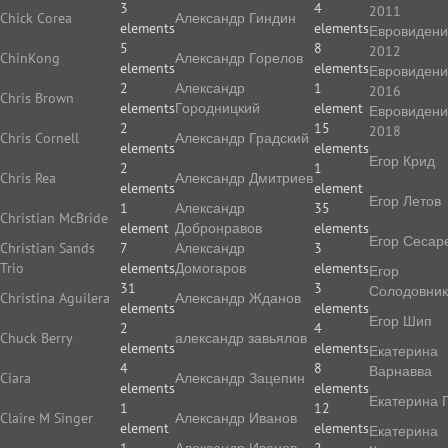
3
4
2011
Chick Corea
Александр Гиндин
elements
elements
Евровиден
5
8
2012
ChinKong
Александр Горелов
elements
elements
Евровиден
2
Александр
1
2016
Chris Brown
elements
Городницкий
element
Евровиден
2
15
2018
Chris Cornell
Александр Градский
elements
elements
Егор Крид
2
1
Chris Rea
Александр Дмитриев
elements
element
Егор Летов
1
Александр
35
Christian McBride
element
Добронравов
elements
Егор Сесар
Christian Sands
7
Александр
3
Trio
elements
Домогаров
elements
Егор
31
3
Солодовник
Christina Aguilera
Александр Жданов
elements
elements
Егор Шип
2
4
Chuck Berry
александр завьялов
elements
elements
Екатерина
4
8
Варнавва
Ciara
Александр Зацепин
elements
elements
Екатерина 
1
12
Claire M Singer
Александр Иванов
element
elements
Екатерина