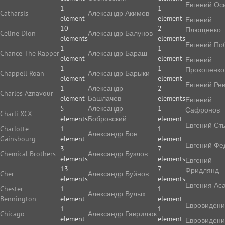
Евгений Ос
1
1
Catharsis
Александр Акимов
element
element
Евгений
10
2
Плющенко
Celine Dion
Александр Балунов
elements
elements
Евгений По
1
1
Chance The Rapper
Александр Бараш
element
element
Евгений
1
1
Прокопенко
Chappell Roan
Александр Барыки
element
element
Евгений Ре
1
Александр
2
Charles Aznavour
element
Башлачев
elements
Евгений
5
Александр
1
Сафронов
Charli XCX
elements
Бобровский
element
Евгений Ст
Charlotte
1
1
Александр Бон
Gainsbourg
element
element
Евгений Фе
3
7
Chemical Brothers
Александр Бузлов
elements
elements
Евгений
13
7
Фридлянд
Cher
Александр Буйнов
elements
elements
Евгения Ас
Chester
1
1
Александр Вулых
Bennington
element
element
Евровиден
1
1
Chicago
Александр Гаврилюк
element
element
Евровиден