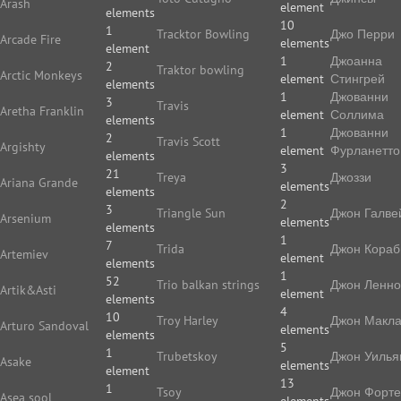
Arash
element
elements
10
1
Tracktor Bowling
Джо Перри
Arcade Fire
elements
element
1
Джоанна
2
Traktor bowling
Arctic Monkeys
element
Стингрей
elements
1
Джованни
3
Travis
Aretha Franklin
element
Соллима
elements
1
Джованни
2
Travis Scott
Argishty
element
Фурланетто
elements
3
21
Treya
Джоззи
Ariana Grande
elements
elements
2
3
Triangle Sun
Джон Галве
Arsenium
elements
elements
1
7
Trida
Джон Кораб
Artemiev
element
elements
1
52
Trio balkan strings
Джон Ленн
Artik&Asti
element
elements
4
10
Troy Harley
Джон Макл
Arturo Sandoval
elements
elements
5
1
Trubetskoy
Джон Уилья
Asake
elements
element
13
1
Tsoy
Джон Форте
Asea sool