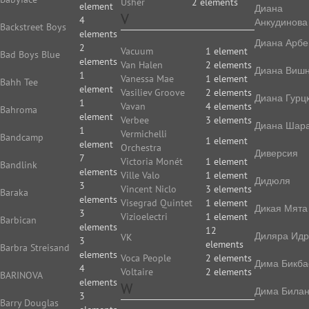
Usher
2 elements
element
Диана
V
4
Анкудинова
Backstreet Boys
elements
Диана Арбе
2
Vacuum
1 element
Bad Boys Blue
elements
Van Halen
2 elements
Диана Виш
1
Vanessa Mae
1 element
Bahh Tee
element
Vasiliev Groove
2 elements
Диана Гурц
1
Vavan
4 elements
Bahroma
element
Verbee
3 elements
Диана Шар
1
Vermichelli
Bandcamp
1 element
element
Orchestra
Диверсия
7
Victoria Monét
1 element
Bandlink
elements
Ville Valo
1 element
Дидюля
3
Vincent Niclo
3 elements
Baraka
elements
Visegrad Quintet
1 element
Дикая Мята
3
Vizioelectri
1 element
Barbican
elements
12
Диляра Идр
VK
3
elements
Barbra Streisand
elements
Voca People
2 elements
Дима Бикба
4
Voltaire
2 elements
BARINOVA
elements
W
Дима Била
3
Barry Douglas