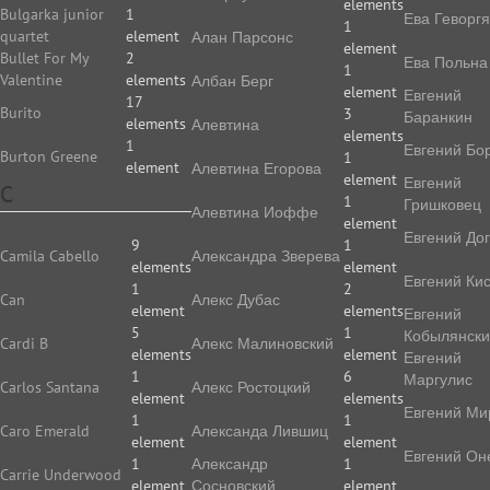
elements
Bulgarka junior
1
Ева Геворг
1
quartet
element
Алан Парсонс
element
Bullet For My
2
Ева Польна
1
Valentine
elements
Албан Берг
element
Евгений
17
Burito
3
Баранкин
elements
Алевтина
elements
1
Евгений Бо
Burton Greene
1
element
Алевтина Егорова
element
Евгений
C
1
Гришковец
Алевтина Иоффе
element
Евгений До
9
1
Camila Cabello
Алек­сан­дра Зве­ре­ва
elements
element
Евгений Ки
1
2
Can
Алекс Дубас
element
elements
Евгений
5
1
Кобылянск
Cardi B
Алекс Малиновский
elements
element
Евгений
1
6
Маргулис
Carlos Santana
Алекс Ростоцкий
element
elements
Евгений Ми
1
1
Caro Emerald
Александа Лившиц
element
element
Евгений Он
1
Александр
1
Carrie Underwood
element
Сосновский
element