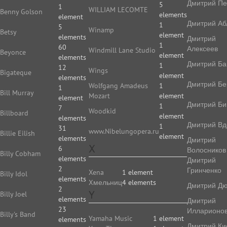
Дмитрий П
5
1
WILLIAM LECOMTE
Benny Golson
elements
element
Дмитрий Аб
1
5
Winamp
Betsy
element
elements
Дмитрий
1
60
Алексеев
Windmill Lane Studio
Beyonce
element
elements
Дмитрий Ба
1
12
Wings
Bigateque
element
elements
Дмитрий Бе
Wolfgang Amadeus
1
1
Bill Murray
Mozart
element
element
Дмитрий Би
1
7
Woodkid
Billboard
element
elements
Дмитрий Вд
1
31
www.Nibelungopera.ru
Billie Eilish
element
elements
Дмитрий
X
6
Волосников
Billy Cobham
elements
Дмитрий
2
Гринченко
Xena
1 element
Billy Idol
elements
Xмельниц
4 elements
Дмитрий Д
2
Y
Billy Joel
elements
Дмитрий
23
Илларионо
Billy's Band
Yamaha Music
1 element
elements
Дмитрий Ки