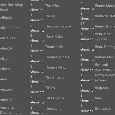
3
Alex Hutchings
1
The Who
Денис Мацу
elements
Band
element
1
1
The xx
Денис Швы
Alhimia
element
element
12
6
Theodor Bastard
Денис Шиль
Alice Cooper
elements
elements
1
День Иван
4
Therr Maitz
Alicia Keys
element
Купала
elements
5
1
Thom Yorke
День Побе
Alien24
elements
element
5
1
Thomas Anders
Депеш Мод
Alizbar
elements
element
1
Детский
1
Thomas Mraz
Alloise
element
музыкальн
element
1
театр юног
2
Ticketmaster
Alon
element
актера
elements
1
5
TikTok
Дефеса
Amatory
element
elements
1
2
Till Broenne
Децл
Amirchik
element
elements
1
Amsterdam
1
Timbaland
Джамала
element
Klezmer Band
element