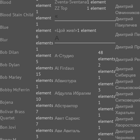
Zventa-Sventana
1 element
Blood
element
Дмитрий
ZZ Top
1 element
1
Овчинников
«
Blood Stain Child
element
Дмитрий
1
Пакуличев
Blue
element
«Цой жив!»
1 element
Дмитрий Пе
6
А
Blur
elements
Дмитрий Пр
1
Bob Dilan
48
element
А-Студио
elements
Дмитрий Ре
5
Bob Dylan
2
elements
Аl Firdaus
Дмитрий
elements
15
Сибирцев
Bob Marley
1
elements
Абвиотура
Дмитрий
element
1
Синьковски
Bobby McFerrin
3
element
Абдулла Ибрагим
Дмитрий
elements
10
Ситковецки
Bojena
1
elements
Абстрактор
Дмитрий
element
Bolivar Brass
7
Харатьян
1
Quartet
elements
Авет Саркис
Дмитрий
element
7
Хворостовс
Bon Jovi
1
elements
Ави Авиталь
Дмитрий
element
3
Черняков
Boney M