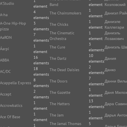
1
A'Studio
Band
element
Козловский
element
1
4
The Chainsmokers
Даниэл Рай
A-ha
element
elements
1
Даниэле
A-One Hip-Hop
3
The Chicks
element
Каллегари
pizza
elements
The Cinematic
1
Даниэль
7
AaRON
Orchestra
element
Лозакович
elements
3
1
The Cure
Даниэль Ш
Áarpi
elements
element
10
16
The Dartz
Дания
ABBA
elements
elements
2
18
The Dead Daisies
Данко
AC/DC
elements
elements
7
8
The Doors
Данни Виль
Acappella Express
elements
elements
1
2
The Gazette
Даня Мило
Accept
element
elements
13
1
The Hatters
Дара Савин
Accrowbatics
elements
element
1
1
The Jam
Дарья Анто
Ace Of Base
element
element
The Jamal Thomas
5
1
Дарья Брус