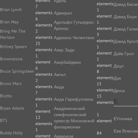
element
Адель
elements
Дэвид Бисм
7
Brian Lynch
1
elements
Адмирал
element
Дэвид Боуи
6
Brian May
Адольфо Гутьеррес
1
elements
Аренас
element
Дэвид Гилм
Bring Me The
2
3
Horizon
elements
Адриано Челентано
elements
Дэвид Крос
25
Britney Spears
1
elements
Азер Заде
element
Дэйв Грол
1
Brownstone
1
element
Азербайджан
element
Дэцл
6
Bruce Springsteen
8
elements
Аигел
elements
Дэя
2
Bruno Mars
15
elements
Аида
elements
Дюна
7
Brutto
15
elements
Аида Гарифуллина
Е
elements
1
Bryan Adams
Академический
element
симфонический
1
12
ЕVгеника
BTS
оркестр Московской
element
elements
филармонии
1
Ева Власов
Buddy Holly
84
element
Аквариум