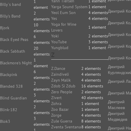
Yann Tiersen
1 element
1
Billy`s band
Yarga Sound System
1 element
element
Дмитрий Ко
Yeol Eum Son
4 elements
2
Billy’s Band
Yes
4 elements
elements
Дмитрий Ко
Yoga for Wine
10
1 element
Bjork
Lovers
elements
Дмитрий Ко
Yoki
2 elements
6
Black Eyed Peas
YouTube
3 elements
elements
Дмитрий Ко
Yungblud
1 element
20
Black Sabbath
Z
elements
Дмитрий Ко
1
Blackmore's Night
element
Дмитрий
Z.Dance
2 elements
6
Курляндски
Zaindiveli
4 elements
Blackpink
elements
Zayn Malik
4 elements
Дмитрий Ла
2
Zdob Si Zdub
16 elements
Blended 328
elements
Zero People
2 elements
Дмитрий Ма
3
Zivert
40 elements
Blind Guardian
elements
Дмитрий
Zohra
1 element
2
Маслеев
Zoo Bazar
1 element
Blink-182
elements
Дмитрий
Zorge
4 elements
3
Медведев
Zule Guerra
8 elements
Blok3
elements
Zventa Sventana
8 elements
Дмитрий На
1