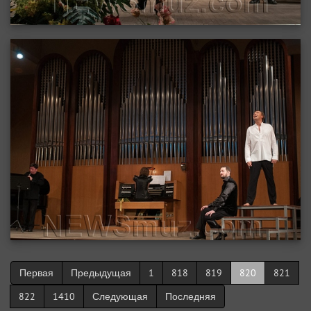
Первая
Предыдущая
1
818
819
820
821
822
1410
Следующая
Последняя