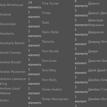
6
14
Tina Turner
Джанго
Amy Winehouse
elements
elements
3
1
Tintal
Джанет Дже
Anabuk
elements
element
5
Джанлука
1
Todd
Anacondaz
elements
Марчиано
element
5
2
Tokio Hotel
Джарахов
Anastacia
elements
elements
1
1
Tokischa
Джаред Лет
Anastasia Bartoli
element
element
5
1
Tom Harrell
Джаро
Andre Fuentes
elements
element
1
5
Tom Jones
Джастин Би
Andrea Bocelli
element
elements
1
1
Tom Petty
Джей Джей 
Andres Mustonen
element
element
3
Andrew Lawrence-
1
Tom Waits
Джеймс Бла
elements
King
element
2
Andrew Lloyd
1
Tomas Anders
Джеймс Гэл
elements
Webber
element
1
6
Tomas Nevergreen
Джеймс Ин
Andro
element
elements
3