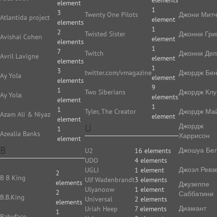
elements
element
1
3
Twenty One Pilots
Джони Мит
Atlantida project
element
elements
1
2
Twisted Sister
Джонни Гри
Avishai Cohen
element
elements
1
7
Twitch
Джонни Де
Avril Lavigne
element
elements
1
3
twitter.com/vmagazine
Джордж Бе
Ay Yola
element
elements
9
1
Two Siberians
Джордж Клу
Ay Yolа
elements
element
1
1
Tyler, The Creator
Джордж Ма
Azam Ali & Niyaz
element
element
U
Джордж
1
Azealia Banks
Харрисон
element
B
Джошуа Бе
U2
16 elements
UDO
4 elements
Джоэл Ревз
UGLI
1 element
2
B B King
Ulf Wadenbrandt
3 elements
elements
Джузеппе
Ulyanoow
1 element
2
Саббатини
B.B.King
Universal
2 elements
elements
Диамант
Uriah Heep
7 elements
1
Babyface