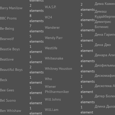
elements
Дима Камин
2
2
W.A.S.P.
Barry Manilow
elements
elements
Димаш
2
8
Кудайберге
W24
BBC Proms
elements
elements
Димитрис
3
7
Ботинис
Wanderer
Be-Being
elements
elements
Дина Гарип
1
5
Wendy Parr
Bearwolf
element
elements
Дина Джо
1
1
Westlife
Beastie Boys
element
element
Динара Али
4
1
Whitesnake
Beatlove
elements
element
Диофильм
4
2
Whitney Houston
Beautiful Boys
elements
elements
Дискомафи
2
1
Who
Beck
elements
element
Дискотека 
Wiener
1
1
Bee Gees
Philharmoniker
element
element
Дитер Боле
3
1
Will Johns
Bel Suono
elements
element
Длина Дых
1
1
Will.i.am
Ben Whishaw
element
element