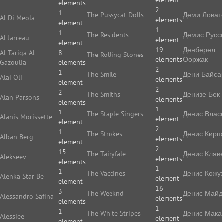
element
elements
2
1
The Pussycat Dolls
Деми Ловат
Al Di Meola
elements
element
1
1
The Residents
Демис Русс
Al Jarreau
element
element
19
Денберел
Al-Tariqa Al-
8
The Rolling Stones
elements
Ооржак
Gazoulia
elements
2
1
The Smile
Дени Байса
Alai Oli
elements
element
2
2
The Smiths
Денизе Бек
Alan Parsons
elements
elements
1
1
The Staple Singers
Денис Влас
Alanis Morissette
element
element
2
1
The Strokes
Денис Кирп
Alban Berg
elements
element
2
15
The Tairyfale
Денис Кляв
Alekseev
elements
elements
1
1
The Vaccines
Денис Кожу
Alenka Star Be
element
element
16
3
The Weeknd
Денис Май
Alessandro Safína
elements
elements
1
1
The White Stripes
Денис Мака
Alessiee
element
element