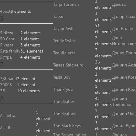
3
Tarja Turunen
Дакота
elements
4post
8 elements
3
Tasso
Далер Наза
5
elements
51
Taylor Swift
Дан Балан
elements
5'Nizza
2 elements
2
Дана
50 Cent
1 element
Teddy Swims
elements
Интернэшн
5ivesta
3 elements
3
5sta family
31 elements
Tequilajazzz
Даная Приг
elements
5Утра
4 elements
26
7
Teresa Salgueiro
Даниил Аки
elements
2
Tesla Boy
Даниил Ког
7/8 band
2 elements
elements
7000$
1 element
1
Thank you
Даниил Кр
7Б
10 elements
element
A
45
Даниил
The Beatles
elements
Трифонов
1
1
The Beatlove
Даниил Чес
A Filetta
element
element
3
2
The Black Keys
Данил Бура
A la Ru
elements
elements
The Brown Indian
1
Данила