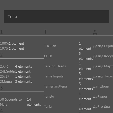
Теги
1
T
Д
100%
1 element
1
T-Killah
Давид Гери
1975
1 element
element
2
5
tAISh
Давид Косу
elements
1
Talking Heads
Давид Март
23:45
4 elements
element
24kGoldn
1 element
3
Tame Impala
Давид Тухм
25/17
1 element
elements
2Маши
2 elements
3
TamerlanAlena
Даг Шрив
3
elements
1
Tanslu
Дайкири
element
30 Seconds to
14
1
Mars
elements
Tarja
Дайте Два
element
4