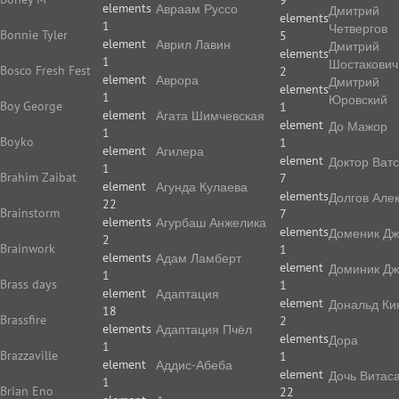
9
elements
Авраам Руссо
Дмитрий
elements
1
Четвергов
Bonnie Tyler
5
element
Аврил Лавин
Дмитрий
elements
1
Шостакович
Bosco Fresh Fest
2
element
Аврора
Дмитрий
elements
1
Юровский
Boy George
1
element
Агата Шимчевская
element
До Мажор
1
Boyko
1
element
Агилера
element
Доктор Ват
1
Brahim Zaibat
7
element
Агунда Кулаева
elements
Долгов Але
22
Brainstorm
7
elements
Агурбаш Анжелика
elements
Доменик Дж
2
Brainwork
1
elements
Адам Ламберт
element
Доминик Дж
1
Brass days
1
element
Адаптация
element
Дональд Ки
18
Brassfire
2
elements
Адаптация Пчёл
elements
Дора
1
Brazzaville
1
element
Аддис-Абеба
element
Дочь Витас
1
Brian Eno
22