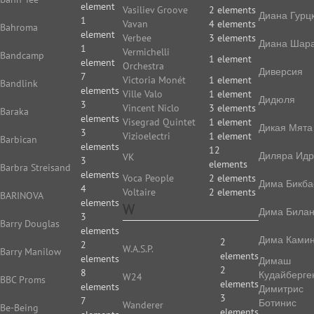
element
Vasiliev Groove
2 elements
Диана Гурц
1
Vavan
4 elements
Bahroma
element
Verbee
3 elements
Диана Шар
1
Vermichelli
Bandcamp
1 element
element
Orchestra
Диверсия
7
Victoria Monét
1 element
Bandlink
elements
Ville Valo
1 element
Дидюля
3
Vincent Niclo
3 elements
Baraka
elements
Visegrad Quintet
1 element
Дикая Мята
3
Vizioelectri
1 element
Barbican
elements
12
Диляра Идр
VK
3
elements
Barbra Streisand
elements
Voca People
2 elements
Дима Бикба
4
Voltaire
2 elements
BARINOVA
elements
W
Дима Била
3
Barry Douglas
elements
Дима Камин
2
2
W.A.S.P.
Barry Manilow
elements
elements
Димаш
2
8
Кудайберге
W24
BBC Proms
elements
elements
Димитрис
3
7
Ботинис
Wanderer
Be-Being
elements