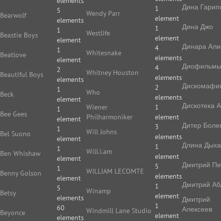
elements
Дина Гарип
1
5
Wendy Parr
Bearwolf
element
elements
Дина Джо
1
1
Westlife
Beastie Boys
element
element
Динара Али
4
1
Whitesnake
Beatlove
elements
element
Диофильм
4
2
Whitney Houston
Beautiful Boys
elements
elements
Дискомафи
2
1
Who
Beck
elements
element
Дискотека 
Wiener
1
1
Bee Gees
Philharmoniker
element
element
Дитер Боле
3
1
Will Johns
Bel Suono
elements
element
Длина Дых
1
1
Will.i.am
Ben Whishaw
element
element
Дмитрий П
5
1
WILLIAM LECOMTE
Benny Golson
elements
element
Дмитрий Аб
1
5
Winamp
Betsy
element
elements
Дмитрий
1
60
Алексеев
Windmill Lane Studio
Beyonce
element
elements