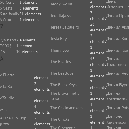
2
Дана
50 Cent
1 element
Teddy Swims
elements
Интернэшн
5ivesta
3 elements
3
5sta family
31 elements
Tequilajazzz
Даная Приг
elements
5Утра
4 elements
26
7
Teresa Salgueiro
Даниил Аки
elements
2
Tesla Boy
Даниил Ког
7/8 band
2 elements
elements
7000$
1 element
1
Thank you
Даниил Кр
7Б
10 elements
element
A
45
Даниил
The Beatles
elements
Трифонов
1
1
The Beatlove
Даниил Чес
A Filetta
element
element
3
2
The Black Keys
Данил Бура
A la Ru
elements
elements
The Brown Indian
1
Данила
1
A'Studio
Band
element
Козловский
element
1
4
The Chainsmokers
Даниэл Рай
A-ha
element
elements
1
Даниэле
A-One Hip-Hop
3
The Chicks
element
Каллегари
pizza
elements
The Cinematic
1
Даниэль