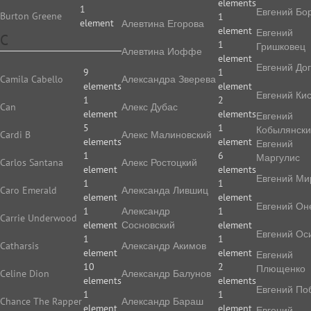
elements
1
Евгений Бо
Burton Greene
1
element
Алевтина Егорова
element
Евгений
C
1
Гришковец
Алевтина Иоффе
element
Евгений До
9
1
Camila Cabello
Алек­сан­дра Зве­ре­ва
elements
element
Евгений Ки
1
2
Can
Алекс Дубас
element
elements
Евгений
5
1
Кобылянск
Cardi B
Алекс Малиновский
elements
element
Евгений
1
6
Маргулис
Carlos Santana
Алекс Ростоцкий
element
elements
Евгений Ми
1
1
Caro Emerald
Александа Лившиц
element
element
Евгений Он
1
Александр
1
Carrie Underwood
element
Сосновский
element
Евгений Ос
1
1
Catharsis
Александр Акимов
element
element
Евгений
10
2
Плющенко
Celine Dion
Александр Балунов
elements
elements
Евгений По
1
1
Chance The Rapper
Александр Бараш
element
element
Евгений