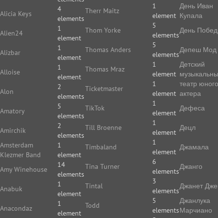
1
День Иван
4
Therr Maitz
Alicia Keys
element
Купала
elements
5
1
Thom Yorke
День Побе
Alien24
elements
element
5
1
Thomas Anders
Депеш Мод
Alizbar
elements
element
1
Детский
1
Thomas Mraz
Alloise
element
музыкальн
element
1
театр юног
2
Ticketmaster
Alon
element
актера
elements
1
5
TikTok
Дефеса
Amatory
element
elements
1
2
Till Broenne
Децл
Amirchik
element
elements
1
Amsterdam
1
Timbaland
Джамала
element
Klezmer Band
element
6
14
Tina Turner
Джанго
Amy Winehouse
elements
elements
3
1
Tintal
Джанет Дже
Anabuk
elements
element
5
Джанлука
1
Todd
Anacondaz
elements
Марчиано
element