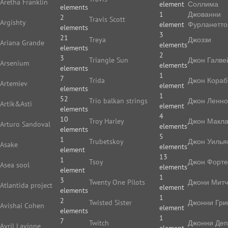
Aretha Franklin
element
Соллима
elements
1
Джованни
2
Travis Scott
Argishty
element
Фурланетто
elements
3
21
Treya
Джоззи
Ariana Grande
elements
elements
2
3
Triangle Sun
Джон Галве
Arsenium
elements
elements
1
7
Trida
Джон Кораб
Artemiev
element
elements
1
52
Trio balkan strings
Джон Ленн
Artik&Asti
element
elements
4
10
Troy Harley
Джон Макл
Arturo Sandoval
elements
elements
5
1
Trubetskoy
Джон Уилья
Asake
elements
element
13
1
Tsoy
Джон Форте
Asea sool
elements
element
1
3
Twenty One Pilots
Джони Мит
Atlantida project
element
elements
1
2
Twisted Sister
Джонни Гри
Avishai Cohen
element
elements
1
7
Twitch
Джонни Де
Avril Lavigne