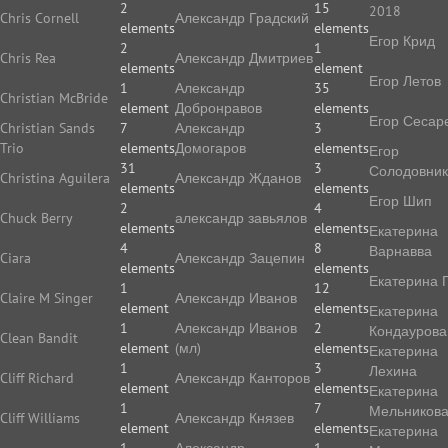
2
15
2018
Chris Cornell
Александр Градский
elements
elements
Егор Крид
2
1
Chris Rea
Александр Дмитриев
elements
element
Егор Летов
1
Александр
35
Christian McBride
element
Добронравов
elements
Егор Сесар
Christian Sands
7
Александр
3
Trio
elements
Домогаров
elements
Егор
31
3
Солодовник
Christina Aguilera
Александр Жданов
elements
elements
Егор Шип
2
4
Chuck Berry
александр завьялов
elements
elements
Екатерина
4
8
Варнавва
Ciara
Александр Зацепин
elements
elements
Екатерина 
1
12
Claire M Singer
Александр Иванов
element
elements
Екатерина
1
Александр Иванов
2
Кондаурова
Clean Bandit
element
(мл)
elements
Екатерина
1
3
Лехина
Cliff Richard
Александр Канторов
element
elements
Екатерина
1
7
Мельников
Cliff Williams
Александр Князев
element
elements
Екатерина