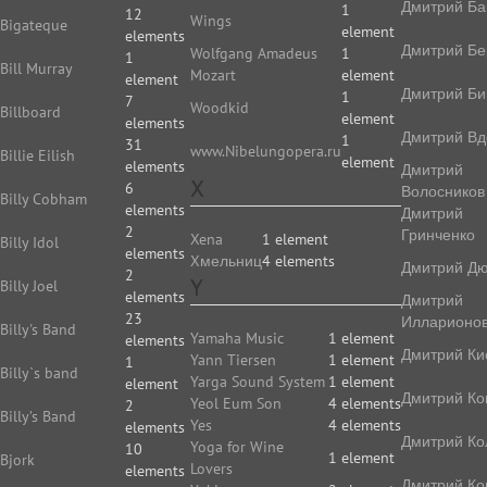
Дмитрий Ба
1
12
Wings
Bigateque
element
elements
Дмитрий Бе
Wolfgang Amadeus
1
1
Bill Murray
Mozart
element
element
Дмитрий Би
1
7
Woodkid
Billboard
element
elements
Дмитрий Вд
1
31
www.Nibelungopera.ru
Billie Eilish
element
elements
Дмитрий
X
6
Волосников
Billy Cobham
elements
Дмитрий
2
Гринченко
Xena
1 element
Billy Idol
elements
Xмельниц
4 elements
Дмитрий Д
2
Y
Billy Joel
elements
Дмитрий
23
Илларионо
Billy's Band
Yamaha Music
1 element
elements
Дмитрий Ки
Yann Tiersen
1 element
1
Billy`s band
Yarga Sound System
1 element
element
Дмитрий Ко
Yeol Eum Son
4 elements
2
Billy’s Band
Yes
4 elements
elements
Дмитрий Ко
Yoga for Wine
10
1 element
Bjork
Lovers
elements
Дмитрий Ко