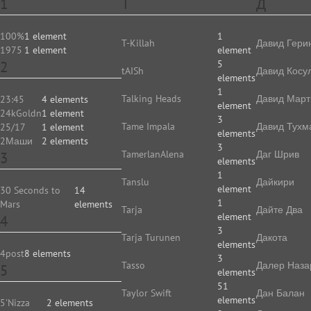
1
T
Д
100%
1 element
1
T-Killah
Давид Гери
1975
1 element
element
2
5
tAISh
Давид Косу
elements
1
Talking Heads
Давид Март
23:45
4 elements
element
24kGoldn
1 element
3
Tame Impala
Давид Тухм
25/17
1 element
elements
2Маши
2 elements
3
TamerlanAlena
Даг Шрив
3
elements
1
Tanslu
Дайкири
element
30 Seconds to
14
1
Mars
elements
Tarja
Дайте Два
element
4
3
Tarja Turunen
Дакота
elements
4post
8 elements
3
Tasso
Далер Наза
5
elements
51
Taylor Swift
Дан Балан
elements
5'Nizza
2 elements