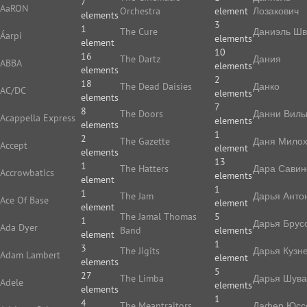
7
AaRON
Orchestra
element
Лозакович
elements
3
1
The Cure
Даниэль Ш
Áarpi
elements
element
10
16
The Dartz
Дания
ABBA
elements
elements
2
18
The Dead Daisies
Данко
AC/DC
elements
elements
7
8
The Doors
Данни Виль
Acappella Express
elements
elements
1
2
The Gazette
Даня Мило
Accept
element
elements
13
1
The Hatters
Дара Савин
Accrowbatics
elements
element
1
1
The Jam
Дарья Анто
Ace Of Base
element
element
The Jamal Thomas
5
1
Дарья Брус
Ada Dyer
Band
elements
element
1
3
The Jigits
Дарья Кузн
Adam Lambert
element
elements
5
27
The Limba
Дарья Шува
Adele
elements
elements
1
4
The Meantraitors
Дафер Юс