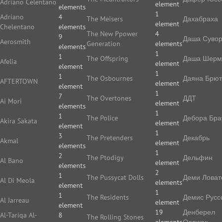
Adriano Celentano
element
elements
1
Adriano
4
The Meisers
Дахабраха
element
Chelentano
elements
The New Ppower
4
9
Даша Суво
Aerosmith
Generation
elements
elements
1
1
The Offspring
Даша Шерм
Afelia
element
element
1
1
The Osbournes
Даяна Брют
AFTERTOWN
element
element
1
7
The Overtones
ДДТ
Ai Mori
element
elements
1
1
The Police
Дебора Бра
Akira Sakata
element
element
1
3
The Pretenders
Декабрь
Akmal
element
elements
1
2
The Ptodigy
Дельфин
Al Bano
element
elements
2
1
The Pussycat Dolls
Деми Ловат
Al Di Meola
elements
element
1
1
The Residents
Демис Русс
Al Jarreau
element
element
19
Денберел
Al-Tariqa Al-
8
The Rolling Stones