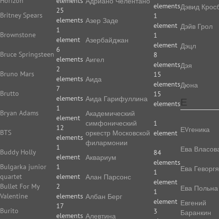
Horizon
elements
Адриано Челентано
elements
Дэвид Крос
25
Britney Spears
1
elements
Азер Заде
element
Дэйв Грол
1
Brownstone
1
element
Азербайджан
element
Дэцл
6
Bruce Springsteen
8
elements
Аигел
elements
Дэя
2
Bruno Mars
15
elements
Аида
elements
Дюна
7
Brutto
15
elements
Аида Гарифуллина
Е
elements
1
Bryan Adams
Академический
element
симфонический
1
12
ЕVгеника
BTS
оркестр Московской
element
elements
филармонии
1
Ева Власов
Buddy Holly
84
element
Аквариум
elements
Bulgarka junior
1
Ева Геворг
1
quartet
element
Алан Парсонс
element
Bullet For My
2
Ева Польна
1
Valentine
elements
Албан Берг
element
Евгений
17
Burito
3
Баранкин
elements
Алевтина