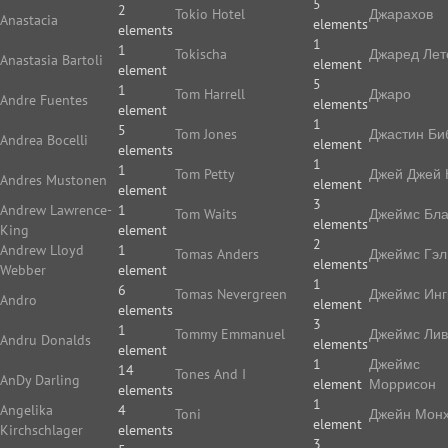
5
2
Tokio Hotel
Джарахов
Anastacia
elements
elements
1
1
Tokischa
Джаред Лет
Anastasia Bartoli
element
element
5
1
Tom Harrell
Джаро
Andre Fuentes
elements
element
1
5
Tom Jones
Джастин Би
Andrea Bocelli
element
elements
1
1
Tom Petty
Джей Джей 
Andres Mustonen
element
element
3
Andrew Lawrence-
1
Tom Waits
Джеймс Бла
elements
King
element
2
Andrew Lloyd
1
Tomas Anders
Джеймс Гэл
elements
Webber
element
1
6
Tomas Nevergreen
Джеймс Ин
Andro
element
elements
3
1
Tommy Emmanuel
Джеймс Ли
Andru Donalds
elements
element
1
Джеймс
14
Tones And I
AnDy Darling
element
Моррисон
elements
1
Angelika
4
Toni
Джейн Мон
element
Kirchschlager
elements
3