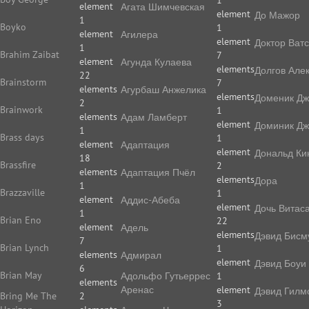
1
element
Агата Шимчевская
element
До Мажор
1
Boyko
1
element
Агилера
element
Доктор Ват
1
Brahim Zaibat
7
element
Агунда Кулаева
elements
Долгов Але
22
Brainstorm
7
elements
Агурбаш Анжелика
elements
Доменик Дж
2
Brainwork
1
elements
Адам Ламберт
element
Доминик Дж
1
Brass days
1
element
Адаптация
element
Дональд Ки
18
Brassfire
2
elements
Адаптация Пчёл
elements
Дора
1
Brazzaville
1
element
Аддис-Абеба
element
Дочь Витас
1
Brian Eno
22
element
Адель
elements
Дэвид Бисм
7
Brian Lynch
1
elements
Адмирал
element
Дэвид Боуи
6
Brian May
Адольфо Гутьеррес
1
elements
Аренас
element
Дэвид Гилм
Bring Me The
2
3