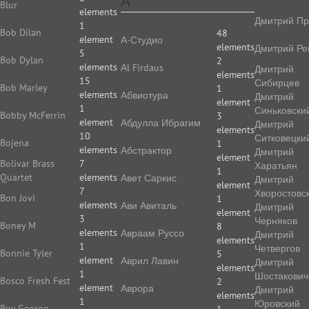
А
Blur
elements
Дмитрий Пр
1
Bob Dilan
48
element
А-Студио
elements
Дмитрий Ре
5
Bob Dylan
2
elements
Аl Firdaus
Дмитрий
elements
15
Сибирцев
Bob Marley
1
elements
Абвиотура
Дмитрий
element
1
Синьковски
Bobby McFerrin
3
element
Абдулла Ибрагим
Дмитрий
elements
10
Ситковецки
Bojena
1
elements
Абстрактор
Дмитрий
element
Bolivar Brass
7
Харатьян
1
Quartet
elements
Авет Саркис
Дмитрий
element
7
Хворостовс
Bon Jovi
1
elements
Ави Авиталь
Дмитрий
element
3
Черняков
Boney M
8
elements
Авраам Руссо
Дмитрий
elements
1
Четвергов
Bonnie Tyler
5
element
Аврил Лавин
Дмитрий
elements
1
Шостакович
Bosco Fresh Fest
2
element
Аврора
Дмитрий
elements
1
Юровский
Boy George