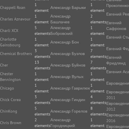
1
1
Прокопенко
Chappell Roan
Александр Барыки
element
element
Евгений Ре
1
Александр
2
Charles Aznavour
element
Башлачев
elements
Евгений
5
Александр
1
Сафронов
Charli XCX
elements
Бобровский
element
Евгений Ст
Charlotte
1
1
Александр Бон
Gainsbourg
element
element
Евгений Фе
3
7
Chemical Brothers
Александр Бузлов
elements
elements
Евгений
13
7
Фридлянд
Cher
Александр Буйнов
elements
elements
Евгения Ас
Chester
1
1
Александр Вулых
Bennington
element
element
Евровиден
1
1
Chicago
Александр Гаврилюк
element
element
Евровиден
3
4
2011
Chick Corea
Александр Гиндин
elements
elements
Евровиден
5
8
2012
ChinKong
Александр Горелов
elements
elements
Евровиден
2
Александр
1
2016
Chris Brown
elements
Городницкий
element
Евровиден