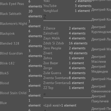
Yoki
2 elements
6
Black Eyed Peas
YouTube
3 elements
elements
Дмитрий Ко
Yungblud
1 element
20
Black Sabbath
Z
elements
Дмитрий Ко
1
Blackmore's Night
element
Дмитрий
Z.Dance
2 elements
6
Курляндски
Zaindiveli
4 elements
Blackpink
elements
Zayn Malik
4 elements
Дмитрий Ла
2
Zdob Si Zdub
16 elements
Blended 328
elements
Zero People
2 elements
Дмитрий Ма
3
Zivert
40 elements
Blind Guardian
elements
Дмитрий
Zohra
1 element
2
Маслеев
Zoo Bazar
1 element
Blink-182
elements
Дмитрий
Zorge
4 elements
3
Медведев
Zule Guerra
8 elements
Blok3
elements
Zventa Sventana
8 elements
Дмитрий На
1
Zventa-Sventana
1 element
Blood
element
Дмитрий
ZZ Top
1 element
1
Овчинников
«
Blood Stain Child
element
Дмитрий
1
Пакуличев
Blue
element
«Цой жив!»
1 element
Дмитрий Пе
6