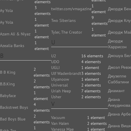
element
elements
1
3
twitter.com/vmagazine
Джордж Бе
Ay Yola
element
elements
9
1
Two Siberians
Джордж Клу
Ay Yolа
elements
element
1
1
Tyler, The Creator
Джордж Ма
Azam Ali & Niyaz
element
element
U
Джордж
1
Azealia Banks
Харрисон
element
B
Джошуа Бе
U2
16 elements
UDO
4 elements
Джоэл Ревз
UGLI
1 element
2
B B King
Ulf Wadenbrandt
3 elements
elements
Джузеппе
Ulyanoow
1 element
2
Саббатини
B.B.King
Universal
2 elements
elements
Диамант
Uriah Heep
7 elements
1
Babyface
Usher
2 elements
element
Диана
V
4
Анкудинова
Backstreet Boys
elements
Диана Арбе
2
Vacuum
1 element
Bad Boys Blue
elements
Van Halen
2 elements
Диана Виш
1
Vanessa Mae
1 element
Bahh Tee