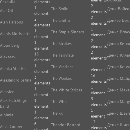
elements
Ооржак
Gazoulia
elements
2
1
The Smile
Дени Байса
Alai Oli
elements
element
2
2
The Smiths
Денизе Бек
Alan Parsons
elements
elements
1
1
The Staple Singers
Денис Влас
Alanis Morissette
element
element
2
1
The Strokes
Денис Кирп
Alban Berg
elements
element
2
15
The Tairyfale
Денис Кляв
Alekseev
elements
elements
1
1
The Vaccines
Денис Кожу
Alenka Star Be
element
element
16
3
The Weeknd
Денис Май
Alessandro Safína
elements
elements
1
1
The White Stripes
Денис Мака
Alessiee
element
element
3
Alex Hutchings
1
The Who
Денис Мацу
elements
Band
element
1
1
The xx
Денис Швы
Alhimia
element
element
12
6
Theodor Bastard
Денис Шиль
Alice Cooper
elements
elements