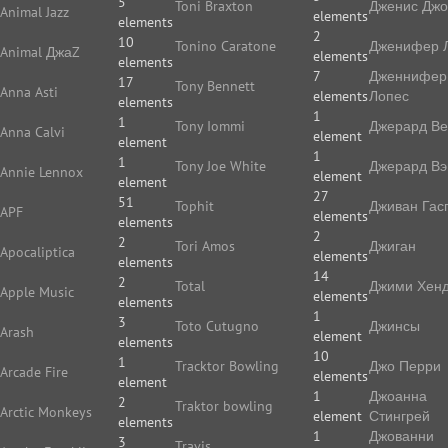
5
Toni Braxton
Дженис Дж
Animal Jazz
elements
elements
2
10
Tonino Caratone
Дженифер 
Animal ДжаZ
elements
elements
7
Дженнифер
17
Tony Bennett
Anna Asti
elements
Лопес
elements
1
1
Tony Iommi
Джерард В
Anna Calvi
element
element
1
1
Tony Joe White
Джерард Вэ
Annie Lennox
element
element
27
51
Tophit
Дживан Гас
APF
elements
elements
2
2
Tori Amos
Джиган
Apocaliptica
elements
elements
14
2
Total
Джими Хенд
Apple Music
elements
elements
1
3
Toto Cutugno
Джинсы
Arash
element
elements
10
1
Tracktor Bowling
Джо Перри
Arcade Fire
elements
element
1
Джоанна
2
Traktor bowling
Arctic Monkeys
element
Стингрей
elements
1
Джованни
3
Travis