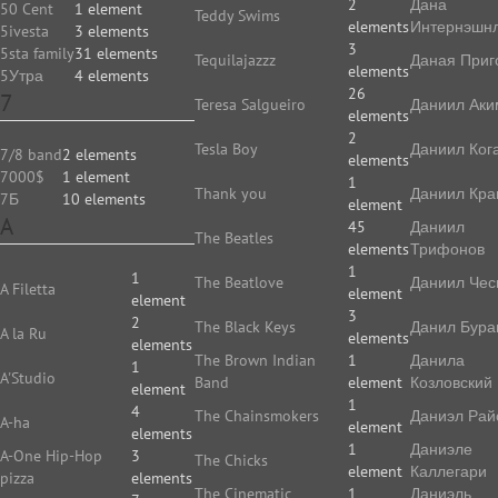
2
Дана
50 Cent
1 element
Teddy Swims
elements
Интернэшн
5ivesta
3 elements
3
5sta family
31 elements
Tequilajazzz
Даная Приг
elements
5Утра
4 elements
26
7
Teresa Salgueiro
Даниил Аки
elements
2
Tesla Boy
Даниил Ког
7/8 band
2 elements
elements
7000$
1 element
1
Thank you
Даниил Кр
7Б
10 elements
element
A
45
Даниил
The Beatles
elements
Трифонов
1
1
The Beatlove
Даниил Чес
A Filetta
element
element
3
2
The Black Keys
Данил Бура
A la Ru
elements
elements
The Brown Indian
1
Данила
1
A'Studio
Band
element
Козловский
element
1
4
The Chainsmokers
Даниэл Рай
A-ha
element
elements
1
Даниэле
A-One Hip-Hop
3
The Chicks
element
Каллегари
pizza
elements
The Cinematic
1
Даниэль