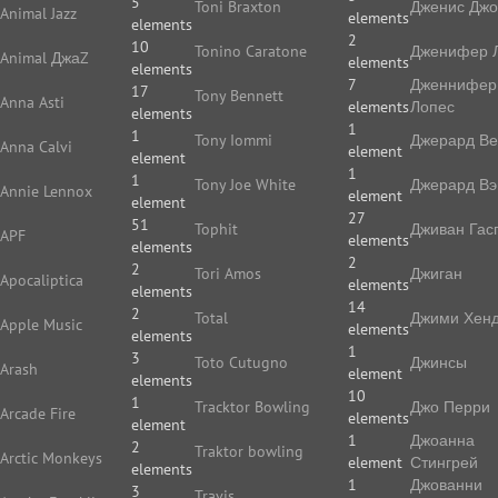
5
Toni Braxton
Дженис Дж
Animal Jazz
elements
elements
2
10
Tonino Caratone
Дженифер 
Animal ДжаZ
elements
elements
7
Дженнифер
17
Tony Bennett
Anna Asti
elements
Лопес
elements
1
1
Tony Iommi
Джерард В
Anna Calvi
element
element
1
1
Tony Joe White
Джерард Вэ
Annie Lennox
element
element
27
51
Tophit
Дживан Гас
APF
elements
elements
2
2
Tori Amos
Джиган
Apocaliptica
elements
elements
14
2
Total
Джими Хенд
Apple Music
elements
elements
1
3
Toto Cutugno
Джинсы
Arash
element
elements
10
1
Tracktor Bowling
Джо Перри
Arcade Fire
elements
element
1
Джоанна
2
Traktor bowling
Arctic Monkeys
element
Стингрей
elements
1
Джованни
3
Travis