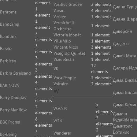
element
Vasiliev Groove
2 elements
Диана Гурц
1
Vavan
4 elements
Bahroma
element
Verbee
3 elements
Диана Шар
1
Vermichelli
Bandcamp
1 element
element
Orchestra
Диверсия
7
Victoria Monét
1 element
Bandlink
elements
Ville Valo
1 element
Дидюля
3
Vincent Niclo
3 elements
Baraka
elements
Visegrad Quintet
1 element
Дикая Мята
3
Vizioelectri
1 element
Barbican
elements
12
Диляра Идр
VK
3
elements
Barbra Streisand
elements
Voca People
2 elements
Дима Бикба
4
Voltaire
2 elements
BARINOVA
elements
W
Дима Била
3
Barry Douglas
elements
Дима Камин
2
2
W.A.S.P.
Barry Manilow
elements
elements
Димаш
2
8
Кудайберге
W24
BBC Proms
elements
elements
Димитрис
3
7
Ботинис
Wanderer
Be-Being
elements