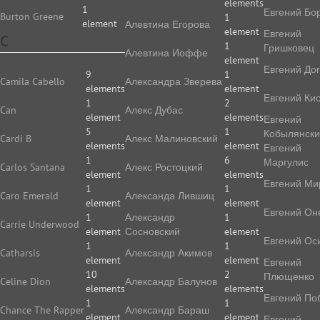
elements
1
Евгений Бо
Burton Greene
1
element
Алевтина Егорова
element
Евгений
C
1
Гришковец
Алевтина Иоффе
element
Евгений До
9
1
Camila Cabello
Алек­сан­дра Зве­ре­ва
elements
element
Евгений Ки
1
2
Can
Алекс Дубас
element
elements
Евгений
5
1
Кобылянск
Cardi B
Алекс Малиновский
elements
element
Евгений
1
6
Маргулис
Carlos Santana
Алекс Ростоцкий
element
elements
Евгений Ми
1
1
Caro Emerald
Александа Лившиц
element
element
Евгений Он
1
Александр
1
Carrie Underwood
element
Сосновский
element
Евгений Ос
1
1
Catharsis
Александр Акимов
element
element
Евгений
10
2
Плющенко
Celine Dion
Александр Балунов
elements
elements
Евгений По
1
1
Chance The Rapper
Александр Бараш
element
element
Евгений