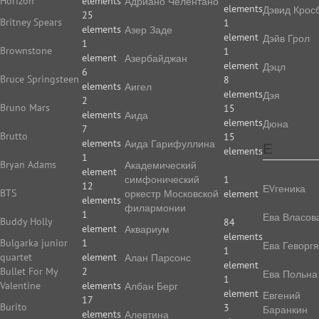
Horizon
elements
Адриано Челентано
elements
Дэвид Крос
25
Britney Spears
1
elements
Азер Заде
element
Дэйв Грол
1
Brownstone
1
element
Азербайджан
element
Дэцл
6
Bruce Springsteen
8
elements
Аигел
elements
Дэя
2
Bruno Mars
15
elements
Аида
elements
Дюна
7
Brutto
15
elements
Аида Гарифуллина
Е
elements
1
Bryan Adams
Академический
element
симфонический
1
12
ЕVгеника
BTS
оркестр Московской
element
elements
филармонии
1
Ева Власов
Buddy Holly
84
element
Аквариум
elements
Bulgarka junior
1
Ева Геворг
1
quartet
element
Алан Парсонс
element
Bullet For My
2
Ева Польна
1
Valentine
elements
Албан Берг
element
Евгений
17
Burito
3
Баранкин
elements
Алевтина