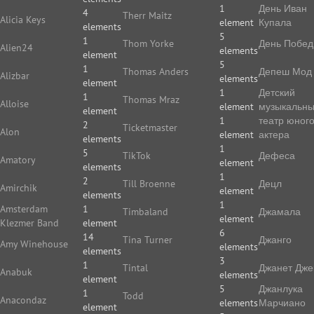
1
День Иван
4
Therr Maitz
Alicia Keys
element
Купала
elements
5
1
Thom Yorke
День Побе
Alien24
elements
element
5
1
Thomas Anders
Депеш Мод
Alizbar
elements
element
1
Детский
1
Thomas Mraz
Alloise
element
музыкальн
element
1
театр юног
2
Ticketmaster
Alon
element
актера
elements
1
5
TikTok
Дефеса
Amatory
element
elements
1
2
Till Broenne
Децл
Amirchik
element
elements
1
Amsterdam
1
Timbaland
Джамала
element
Klezmer Band
element
6
14
Tina Turner
Джанго
Amy Winehouse
elements
elements
3
1
Tintal
Джанет Дже
Anabuk
elements
element
5
Джанлука
1
Todd
Anacondaz
elements
Марчиано
element