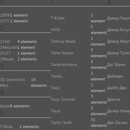
1
T
Д
100%
1 element
1
T-Killah
Давид Гери
1975
1 element
element
2
5
tAISh
Давид Косу
elements
1
Talking Heads
Давид Март
23:45
4 elements
element
24kGoldn
1 element
3
Tame Impala
Давид Тухм
25/17
1 element
elements
2Маши
2 elements
3
TamerlanAlena
Даг Шрив
3
elements
1
Tanslu
Дайкири
element
30 Seconds to
14
1
Mars
elements
Tarja
Дайте Два
element
4
3
Tarja Turunen
Дакота
elements
4post
8 elements
3
Tasso
Далер Наза
5
elements
51
Taylor Swift
Дан Балан
elements
5'Nizza
2 elements