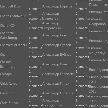
1
1
Прокопенко
Chappell Roan
Александр Барыки
element
element
Евгений Ре
1
Александр
2
Charles Aznavour
element
Башлачев
elements
Евгений
5
Александр
1
Сафронов
Charli XCX
elements
Бобровский
element
Евгений Ст
Charlotte
1
1
Александр Бон
Gainsbourg
element
element
Евгений Фе
3
7
Chemical Brothers
Александр Бузлов
elements
elements
Евгений
13
7
Фридлянд
Cher
Александр Буйнов
elements
elements
Евгения Ас
Chester
1
1
Александр Вулых
Bennington
element
element
Евровиден
1
1
Chicago
Александр Гаврилюк
element
element
Евровиден
3
4
2011
Chick Corea
Александр Гиндин
elements
elements
Евровиден
5
8
2012
ChinKong
Александр Горелов
elements
elements
Евровиден
2
Александр
1
2016
Chris Brown
elements
Городницкий
element
Евровиден