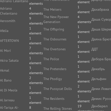
Adriano Celentano
element
elements
1
Adriano
4
The Meisers
Дахабраха
element
Chelentano
elements
The New Ppower
4
9
Даша Суво
Aerosmith
Generation
elements
elements
1
1
The Offspring
Даша Шерм
Afelia
element
element
1
1
The Osbournes
Даяна Брют
AFTERTOWN
element
element
1
7
The Overtones
ДДТ
Ai Mori
element
elements
1
1
The Police
Дебора Бра
Akira Sakata
element
element
1
3
The Pretenders
Декабрь
Akmal
element
elements
1
2
The Ptodigy
Дельфин
Al Bano
element
elements
2
1
The Pussycat Dolls
Деми Ловат
Al Di Meola
elements
element
1
1
The Residents
Демис Русс
Al Jarreau
element
element
19
Денберел
Al-Tariqa Al-
8
The Rolling Stones