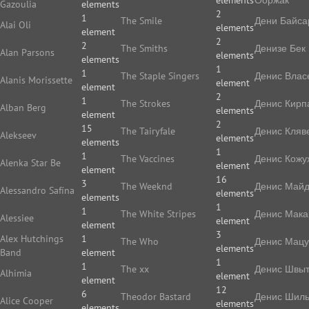
elements
Ооржак
Gazoulia
elements
2
1
The Smile
Дени Байса
Alai Oli
elements
element
2
2
The Smiths
Денизе Бек
Alan Parsons
elements
elements
1
1
The Staple Singers
Денис Влас
Alanis Morissette
element
element
2
1
The Strokes
Денис Кирп
Alban Berg
elements
element
2
15
The Tairyfale
Денис Кляв
Alekseev
elements
elements
1
1
The Vaccines
Денис Кожу
Alenka Star Be
element
element
16
3
The Weeknd
Денис Май
Alessandro Safína
elements
elements
1
1
The White Stripes
Денис Мака
Alessiee
element
element
3
Alex Hutchings
1
The Who
Денис Мацу
elements
Band
element
1
1
The xx
Денис Швы
Alhimia
element
element
12
6
Theodor Bastard
Денис Шиль
Alice Cooper
elements
elements