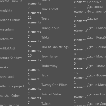
Aretha Franklin
element
Соллима
elements
1
Джованни
2
Travis Scott
Argishty
element
Фурланетто
elements
3
21
Treya
Джоззи
Ariana Grande
elements
elements
2
3
Triangle Sun
Джон Галве
Arsenium
elements
elements
1
7
Trida
Джон Кораб
Artemiev
element
elements
1
52
Trio balkan strings
Джон Ленн
Artik&Asti
element
elements
4
10
Troy Harley
Джон Макл
Arturo Sandoval
elements
elements
5
1
Trubetskoy
Джон Уилья
Asake
elements
element
13
1
Tsoy
Джон Форте
Asea sool
elements
element
1
3
Twenty One Pilots
Джони Мит
Atlantida project
element
elements
1
2
Twisted Sister
Джонни Гри
Avishai Cohen
element
elements
1
7
Twitch
Джонни Де
Avril Lavigne