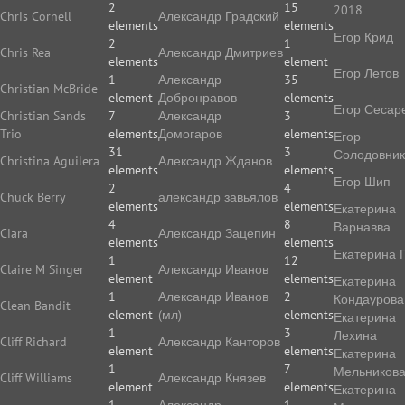
2
15
2018
Chris Cornell
Александр Градский
elements
elements
Егор Крид
2
1
Chris Rea
Александр Дмитриев
elements
element
Егор Летов
1
Александр
35
Christian McBride
element
Добронравов
elements
Егор Сесар
Christian Sands
7
Александр
3
Trio
elements
Домогаров
elements
Егор
31
3
Солодовник
Christina Aguilera
Александр Жданов
elements
elements
Егор Шип
2
4
Chuck Berry
александр завьялов
elements
elements
Екатерина
4
8
Варнавва
Ciara
Александр Зацепин
elements
elements
Екатерина 
1
12
Claire M Singer
Александр Иванов
element
elements
Екатерина
1
Александр Иванов
2
Кондаурова
Clean Bandit
element
(мл)
elements
Екатерина
1
3
Лехина
Cliff Richard
Александр Канторов
element
elements
Екатерина
1
7
Мельников
Cliff Williams
Александр Князев
element
elements
Екатерина