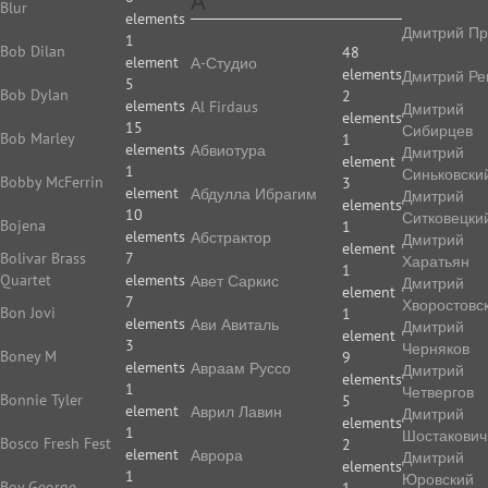
А
Blur
elements
Дмитрий Пр
1
Bob Dilan
48
element
А-Студио
elements
Дмитрий Ре
5
Bob Dylan
2
elements
Аl Firdaus
Дмитрий
elements
15
Сибирцев
Bob Marley
1
elements
Абвиотура
Дмитрий
element
1
Синьковски
Bobby McFerrin
3
element
Абдулла Ибрагим
Дмитрий
elements
10
Ситковецки
Bojena
1
elements
Абстрактор
Дмитрий
element
Bolivar Brass
7
Харатьян
1
Quartet
elements
Авет Саркис
Дмитрий
element
7
Хворостовс
Bon Jovi
1
elements
Ави Авиталь
Дмитрий
element
3
Черняков
Boney M
9
elements
Авраам Руссо
Дмитрий
elements
1
Четвергов
Bonnie Tyler
5
element
Аврил Лавин
Дмитрий
elements
1
Шостакович
Bosco Fresh Fest
2
element
Аврора
Дмитрий
elements
1
Юровский
Boy George