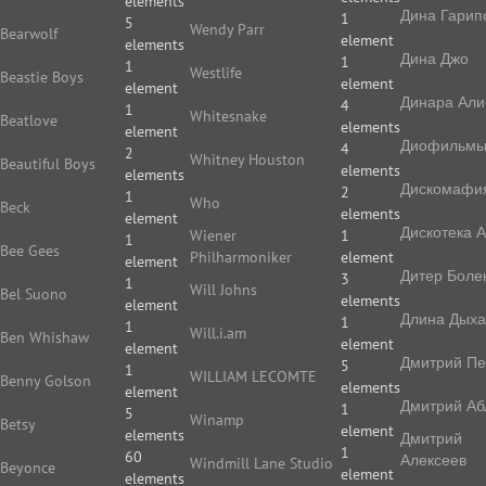
elements
Дина Гарип
1
5
Wendy Parr
Bearwolf
element
elements
Дина Джо
1
1
Westlife
Beastie Boys
element
element
Динара Али
4
1
Whitesnake
Beatlove
elements
element
Диофильм
4
2
Whitney Houston
Beautiful Boys
elements
elements
Дискомафи
2
1
Who
Beck
elements
element
Дискотека 
Wiener
1
1
Bee Gees
Philharmoniker
element
element
Дитер Боле
3
1
Will Johns
Bel Suono
elements
element
Длина Дых
1
1
Will.i.am
Ben Whishaw
element
element
Дмитрий П
5
1
WILLIAM LECOMTE
Benny Golson
elements
element
Дмитрий Аб
1
5
Winamp
Betsy
element
elements
Дмитрий
1
60
Алексеев
Windmill Lane Studio
Beyonce
element
elements