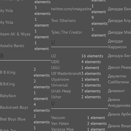
element
elements
1
3
twitter.com/vmagazine
Джордж Бе
Ay Yola
element
elements
9
1
Two Siberians
Джордж Клу
Ay Yolа
elements
element
1
1
Tyler, The Creator
Джордж Ма
Azam Ali & Niyaz
element
element
U
Джордж
1
Azealia Banks
Харрисон
element
B
Джошуа Бе
U2
16 elements
UDO
4 elements
Джоэл Ревз
UGLI
1 element
2
B B King
Ulf Wadenbrandt
3 elements
elements
Джузеппе
Ulyanoow
1 element
2
Саббатини
B.B.King
Universal
2 elements
elements
Диамант
Uriah Heep
7 elements
1
Babyface
Usher
2 elements
element
Диана
V
4
Анкудинова
Backstreet Boys
elements
Диана Арбе
2
Vacuum
1 element
Bad Boys Blue
elements
Van Halen
2 elements
Диана Виш
1
Vanessa Mae
1 element
Bahh Tee