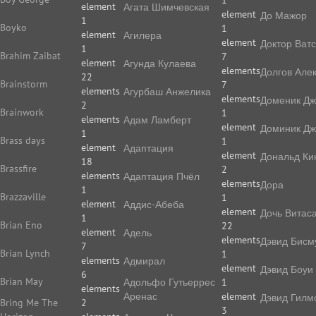
1
element
Агата Шимчевская
element
До Мажор
1
Boyko
1
element
Агилера
element
Доктор Ват
1
Brahim Zaibat
7
element
Агунда Кулаева
elements
Долгов Але
22
Brainstorm
7
elements
Агурбаш Анжелика
elements
Доменик Дж
2
Brainwork
1
elements
Адам Ламберт
element
Доминик Дж
1
Brass days
1
element
Адаптация
element
Дональд Ки
18
Brassfire
2
elements
Адаптация Пчёл
elements
Дора
1
Brazzaville
1
element
Аддис-Абеба
element
Дочь Витас
1
Brian Eno
22
element
Адель
elements
Дэвид Бисм
7
Brian Lynch
1
elements
Адмирал
element
Дэвид Боуи
6
Brian May
Адольфо Гутьеррес
1
elements
Аренас
element
Дэвид Гилм
Bring Me The
2
3