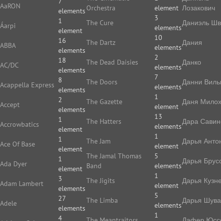
7
AaRON
Orchestra
element
Лозакович
elements
3
1
The Cure
Даниэль Ш
Áarpi
elements
element
10
16
The Dartz
Дания
ABBA
elements
elements
2
18
The Dead Daisies
Данко
AC/DC
elements
elements
7
8
The Doors
Данни Виль
Acappella Express
elements
elements
1
2
The Gazette
Даня Мило
Accept
element
elements
13
1
The Hatters
Дара Савин
Accrowbatics
elements
element
1
1
The Jam
Дарья Анто
Ace Of Base
element
element
The Jamal Thomas
5
1
Дарья Брус
Ada Dyer
Band
elements
element
1
3
The Jigits
Дарья Кузн
Adam Lambert
element
elements
5
27
The Limba
Дарья Шува
Adele
elements
elements
1
4
The Meantraitors
Дафер Юс