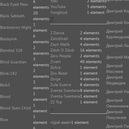
Yoki
2 elements
6
Black Eyed Peas
YouTube
3 elements
elements
Дмитрий Ко
Yungblud
1 element
20
Black Sabbath
Z
elements
Дмитрий Ко
1
Blackmore's Night
element
Дмитрий
Z.Dance
2 elements
6
Курляндски
Zaindiveli
4 elements
Blackpink
elements
Zayn Malik
4 elements
Дмитрий Ла
2
Zdob Si Zdub
16 elements
Blended 328
elements
Zero People
2 elements
Дмитрий Ма
3
Zivert
40 elements
Blind Guardian
elements
Дмитрий
Zohra
1 element
2
Маслеев
Zoo Bazar
1 element
Blink-182
elements
Дмитрий
Zorge
4 elements
3
Медведев
Zule Guerra
8 elements
Blok3
elements
Zventa Sventana
8 elements
Дмитрий На
1
Zventa-Sventana
1 element
Blood
element
Дмитрий
ZZ Top
1 element
1
Овчинников
«
Blood Stain Child
element
Дмитрий
1
Пакуличев
Blue
element
«Цой жив!»
1 element
Дмитрий Пе
6