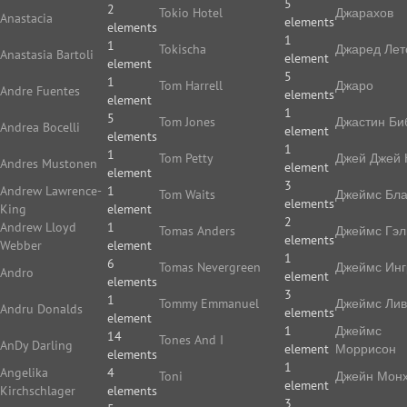
5
2
Tokio Hotel
Джарахов
Anastacia
elements
elements
1
1
Tokischa
Джаред Лет
Anastasia Bartoli
element
element
5
1
Tom Harrell
Джаро
Andre Fuentes
elements
element
1
5
Tom Jones
Джастин Би
Andrea Bocelli
element
elements
1
1
Tom Petty
Джей Джей 
Andres Mustonen
element
element
3
Andrew Lawrence-
1
Tom Waits
Джеймс Бла
elements
King
element
2
Andrew Lloyd
1
Tomas Anders
Джеймс Гэл
elements
Webber
element
1
6
Tomas Nevergreen
Джеймс Ин
Andro
element
elements
3
1
Tommy Emmanuel
Джеймс Ли
Andru Donalds
elements
element
1
Джеймс
14
Tones And I
AnDy Darling
element
Моррисон
elements
1
Angelika
4
Toni
Джейн Мон
element
Kirchschlager
elements
3