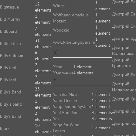
Дмитрий Ба
1
12
Wings
Bigateque
element
elements
Дмитрий Бе
Wolfgang Amadeus
1
1
Bill Murray
Mozart
element
element
Дмитрий Би
1
7
Woodkid
Billboard
element
elements
Дмитрий Вд
1
31
www.Nibelungopera.ru
Billie Eilish
element
elements
Дмитрий
X
6
Волосников
Billy Cobham
elements
Дмитрий
2
Гринченко
Xena
1 element
Billy Idol
elements
Xмельниц
4 elements
Дмитрий Д
2
Y
Billy Joel
elements
Дмитрий
23
Илларионо
Billy's Band
Yamaha Music
1 element
elements
Дмитрий Ки
Yann Tiersen
1 element
1
Billy`s band
Yarga Sound System
1 element
element
Дмитрий Ко
Yeol Eum Son
4 elements
2
Billy’s Band
Yes
4 elements
elements
Дмитрий Ко
Yoga for Wine
10
1 element
Bjork
Lovers
elements
Дмитрий Ко