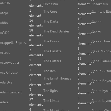
7
AaRON
Orchestra
element
Лозакович
elements
3
1
The Cure
Даниэль Ш
Áarpi
elements
element
10
16
The Dartz
Дания
ABBA
elements
elements
2
18
The Dead Daisies
Данко
AC/DC
elements
elements
7
8
The Doors
Данни Виль
Acappella Express
elements
elements
1
2
The Gazette
Даня Мило
Accept
element
elements
13
1
The Hatters
Дара Савин
Accrowbatics
elements
element
1
1
The Jam
Дарья Анто
Ace Of Base
element
element
The Jamal Thomas
5
1
Дарья Брус
Ada Dyer
Band
elements
element
1
3
The Jigits
Дарья Кузн
Adam Lambert
element
elements
5
27
The Limba
Дарья Шува
Adele
elements
elements
1
4
The Meantraitors
Дафер Юс