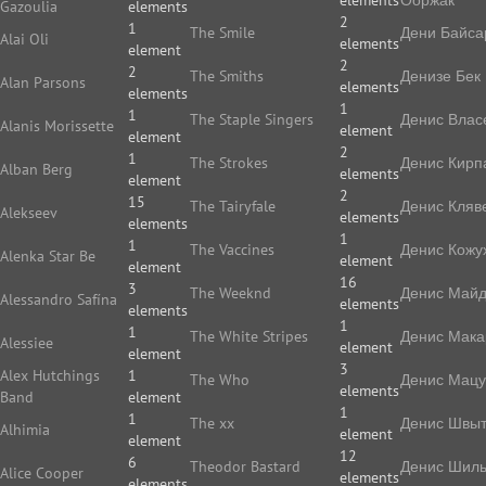
elements
Ооржак
Gazoulia
elements
2
1
The Smile
Дени Байса
Alai Oli
elements
element
2
2
The Smiths
Денизе Бек
Alan Parsons
elements
elements
1
1
The Staple Singers
Денис Влас
Alanis Morissette
element
element
2
1
The Strokes
Денис Кирп
Alban Berg
elements
element
2
15
The Tairyfale
Денис Кляв
Alekseev
elements
elements
1
1
The Vaccines
Денис Кожу
Alenka Star Be
element
element
16
3
The Weeknd
Денис Май
Alessandro Safína
elements
elements
1
1
The White Stripes
Денис Мака
Alessiee
element
element
3
Alex Hutchings
1
The Who
Денис Мацу
elements
Band
element
1
1
The xx
Денис Швы
Alhimia
element
element
12
6
Theodor Bastard
Денис Шиль
Alice Cooper
elements
elements