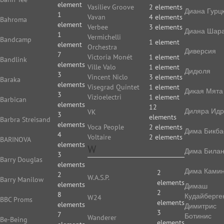
element
Vasiliev Groove
2 elements
Диана Гурц
1
Vavan
4 elements
Bahroma
element
Verbee
3 elements
Диана Шар
1
Vermichelli
Bandcamp
1 element
element
Orchestra
Диверсия
7
Victoria Monét
1 element
Bandlink
elements
Ville Valo
1 element
Дидюля
3
Vincent Niclo
3 elements
Baraka
elements
Visegrad Quintet
1 element
Дикая Мята
3
Vizioelectri
1 element
Barbican
elements
12
Диляра Идр
VK
3
elements
Barbra Streisand
elements
Voca People
2 elements
Дима Бикба
4
Voltaire
2 elements
BARINOVA
elements
W
Дима Била
3
Barry Douglas
elements
Дима Камин
2
2
W.A.S.P.
Barry Manilow
elements
elements
Димаш
2
8
Кудайберге
W24
BBC Proms
elements
elements
Димитрис
3
7
Ботинис
Wanderer
Be-Being
elements