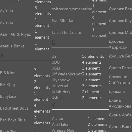
element
elements
1
3
twitter.com/vmagazine
Джордж Бе
Ay Yola
element
elements
9
1
Two Siberians
Джордж Клу
Ay Yolа
elements
element
1
1
Tyler, The Creator
Джордж Ма
Azam Ali & Niyaz
element
element
U
Джордж
1
Azealia Banks
Харрисон
element
B
Джошуа Бе
U2
16 elements
UDO
4 elements
Джоэл Ревз
UGLI
1 element
2
B B King
Ulf Wadenbrandt
3 elements
elements
Джузеппе
Ulyanoow
1 element
2
Саббатини
B.B.King
Universal
2 elements
elements
Диамант
Uriah Heep
7 elements
1
Babyface
Usher
2 elements
element
Диана
V
4
Анкудинова
Backstreet Boys
elements
Диана Арбе
2
Vacuum
1 element
Bad Boys Blue
elements
Van Halen
2 elements
Диана Виш
1
Vanessa Mae
1 element
Bahh Tee