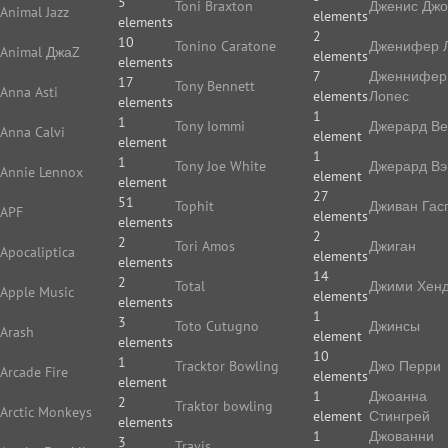
5
Toni Braxton
Дженис Дж
Animal Jazz
elements
elements
2
10
Tonino Caratone
Дженифер 
Animal ДжаZ
elements
elements
7
Дженнифер
17
Tony Bennett
Anna Asti
elements
Лопес
elements
1
1
Tony Iommi
Джерард В
Anna Calvi
element
element
1
1
Tony Joe White
Джерард Вэ
Annie Lennox
element
element
27
51
Tophit
Дживан Гас
APF
elements
elements
2
2
Tori Amos
Джиган
Apocaliptica
elements
elements
14
2
Total
Джими Хенд
Apple Music
elements
elements
1
3
Toto Cutugno
Джинсы
Arash
element
elements
10
1
Tracktor Bowling
Джо Перри
Arcade Fire
elements
element
1
Джоанна
2
Traktor bowling
Arctic Monkeys
element
Стингрей
elements
1
Джованни
3
Travis