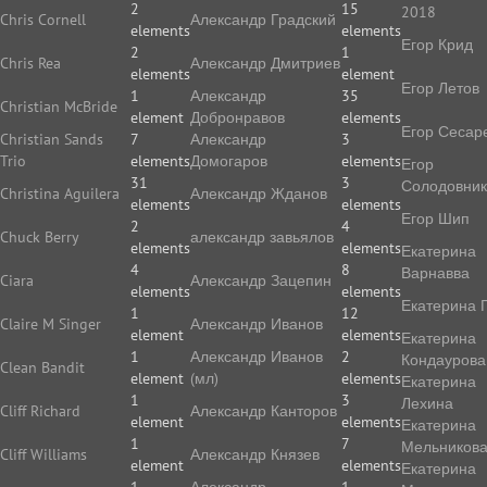
2
15
2018
Chris Cornell
Александр Градский
elements
elements
Егор Крид
2
1
Chris Rea
Александр Дмитриев
elements
element
Егор Летов
1
Александр
35
Christian McBride
element
Добронравов
elements
Егор Сесар
Christian Sands
7
Александр
3
Trio
elements
Домогаров
elements
Егор
31
3
Солодовник
Christina Aguilera
Александр Жданов
elements
elements
Егор Шип
2
4
Chuck Berry
александр завьялов
elements
elements
Екатерина
4
8
Варнавва
Ciara
Александр Зацепин
elements
elements
Екатерина 
1
12
Claire M Singer
Александр Иванов
element
elements
Екатерина
1
Александр Иванов
2
Кондаурова
Clean Bandit
element
(мл)
elements
Екатерина
1
3
Лехина
Cliff Richard
Александр Канторов
element
elements
Екатерина
1
7
Мельников
Cliff Williams
Александр Князев
element
elements
Екатерина