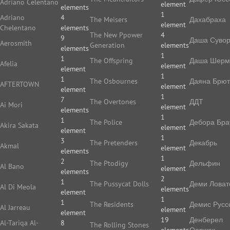
Adriano Celentano
element
elements
1
Adriano
4
The Meisers
Дахабраха
element
Chelentano
elements
The New Ppower
4
9
Даша Суво
Aerosmith
Generation
elements
elements
1
1
The Offspring
Даша Шерм
Afelia
element
element
1
1
The Osbournes
Даяна Брют
AFTERTOWN
element
element
1
7
The Overtones
ДДТ
Ai Mori
element
elements
1
1
The Police
Дебора Бра
Akira Sakata
element
element
1
3
The Pretenders
Декабрь
Akmal
element
elements
1
2
The Ptodigy
Дельфин
Al Bano
element
elements
2
1
The Pussycat Dolls
Деми Ловат
Al Di Meola
elements
element
1
1
The Residents
Демис Русс
Al Jarreau
element
element
19
Денберел
Al-Tariqa Al-
8
The Rolling Stones