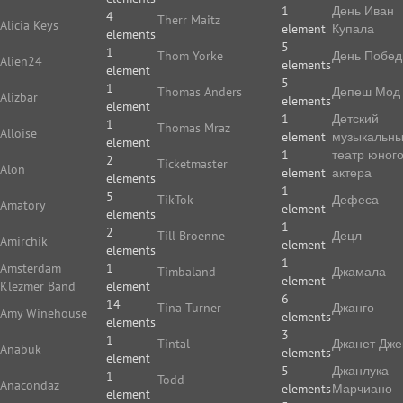
1
День Иван
4
Therr Maitz
Alicia Keys
element
Купала
elements
5
1
Thom Yorke
День Побе
Alien24
elements
element
5
1
Thomas Anders
Депеш Мод
Alizbar
elements
element
1
Детский
1
Thomas Mraz
Alloise
element
музыкальн
element
1
театр юног
2
Ticketmaster
Alon
element
актера
elements
1
5
TikTok
Дефеса
Amatory
element
elements
1
2
Till Broenne
Децл
Amirchik
element
elements
1
Amsterdam
1
Timbaland
Джамала
element
Klezmer Band
element
6
14
Tina Turner
Джанго
Amy Winehouse
elements
elements
3
1
Tintal
Джанет Дже
Anabuk
elements
element
5
Джанлука
1
Todd
Anacondaz
elements
Марчиано
element