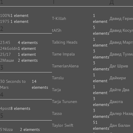
1
T
Д
100%
1 element
1
T-Killah
Давид Гери
1975
1 element
element
2
5
tAISh
Давид Косу
elements
1
Talking Heads
Давид Март
23:45
4 elements
element
24kGoldn
1 element
3
Tame Impala
Давид Тухм
25/17
1 element
elements
2Маши
2 elements
3
TamerlanAlena
Даг Шрив
3
elements
1
Tanslu
Дайкири
element
30 Seconds to
14
1
Mars
elements
Tarja
Дайте Два
element
4
3
Tarja Turunen
Дакота
elements
4post
8 elements
3
Tasso
Далер Наза
5
elements
51
Taylor Swift
Дан Балан
elements
5'Nizza
2 elements