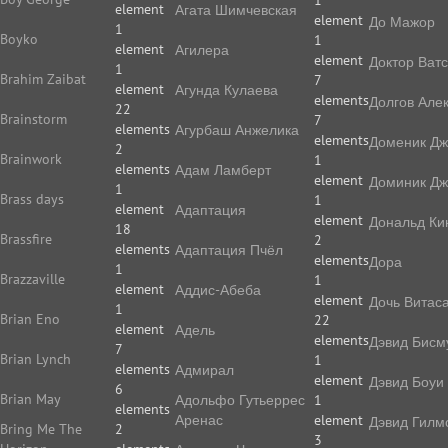
1
element
Агата Шимчевская
element
До Мажор
1
Boyko
1
element
Агилера
element
Доктор Ват
1
Brahim Zaibat
7
element
Агунда Кулаева
elements
Долгов Але
22
Brainstorm
7
elements
Агурбаш Анжелика
elements
Доменик Дж
2
Brainwork
1
elements
Адам Ламберт
element
Доминик Дж
1
Brass days
1
element
Адаптация
element
Дональд Ки
18
Brassfire
2
elements
Адаптация Пчёл
elements
Дора
1
Brazzaville
1
element
Аддис-Абеба
element
Дочь Витас
1
Brian Eno
22
element
Адель
elements
Дэвид Бисм
7
Brian Lynch
1
elements
Адмирал
element
Дэвид Боуи
6
Brian May
Адольфо Гутьеррес
1
elements
Аренас
element
Дэвид Гилм
Bring Me The
2
3