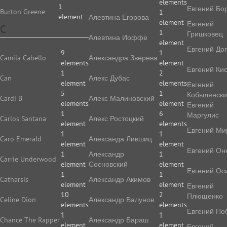
elements
1
Евгений Бо
Burton Greene
1
element
Алевтина Егорова
element
Евгений
C
1
Гришковец
Алевтина Иоффе
element
Евгений До
9
1
Camila Cabello
Алек­сан­дра Зве­ре­ва
elements
element
Евгений Ки
1
2
Can
Алекс Дубас
element
elements
Евгений
5
1
Кобылянск
Cardi B
Алекс Малиновский
elements
element
Евгений
1
6
Маргулис
Carlos Santana
Алекс Ростоцкий
element
elements
Евгений Ми
1
1
Caro Emerald
Александа Лившиц
element
element
Евгений Он
1
Александр
1
Carrie Underwood
element
Сосновский
element
Евгений Ос
1
1
Catharsis
Александр Акимов
element
element
Евгений
10
2
Плющенко
Celine Dion
Александр Балунов
elements
elements
Евгений По
1
1
Chance The Rapper
Александр Бараш
element
element
Евгений