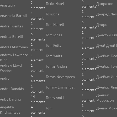
5
2
Tokio Hotel
Джарахов
Anastacia
elements
elements
1
1
Tokischa
Джаред Лет
Anastasia Bartoli
element
element
5
1
Tom Harrell
Джаро
Andre Fuentes
elements
element
1
5
Tom Jones
Джастин Би
Andrea Bocelli
element
elements
1
1
Tom Petty
Джей Джей 
Andres Mustonen
element
element
3
Andrew Lawrence-
1
Tom Waits
Джеймс Бла
elements
King
element
2
Andrew Lloyd
1
Tomas Anders
Джеймс Гэл
elements
Webber
element
1
6
Tomas Nevergreen
Джеймс Ин
Andro
element
elements
3
1
Tommy Emmanuel
Джеймс Ли
Andru Donalds
elements
element
1
Джеймс
14
Tones And I
AnDy Darling
element
Моррисон
elements
1
Angelika
4
Toni
Джейн Мон
element
Kirchschlager
elements
3