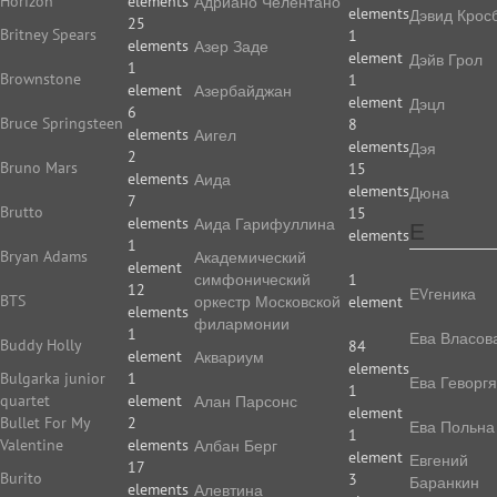
Horizon
elements
Адриано Челентано
elements
Дэвид Крос
25
Britney Spears
1
elements
Азер Заде
element
Дэйв Грол
1
Brownstone
1
element
Азербайджан
element
Дэцл
6
Bruce Springsteen
8
elements
Аигел
elements
Дэя
2
Bruno Mars
15
elements
Аида
elements
Дюна
7
Brutto
15
elements
Аида Гарифуллина
Е
elements
1
Bryan Adams
Академический
element
симфонический
1
12
ЕVгеника
BTS
оркестр Московской
element
elements
филармонии
1
Ева Власов
Buddy Holly
84
element
Аквариум
elements
Bulgarka junior
1
Ева Геворг
1
quartet
element
Алан Парсонс
element
Bullet For My
2
Ева Польна
1
Valentine
elements
Албан Берг
element
Евгений
17
Burito
3
Баранкин
elements
Алевтина