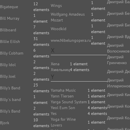
Дмитрий Ба
1
12
Wings
Bigateque
element
elements
Дмитрий Бе
Wolfgang Amadeus
1
1
Bill Murray
Mozart
element
element
Дмитрий Би
1
7
Woodkid
Billboard
element
elements
Дмитрий Вд
1
31
www.Nibelungopera.ru
Billie Eilish
element
elements
Дмитрий
X
6
Волосников
Billy Cobham
elements
Дмитрий
2
Гринченко
Xena
1 element
Billy Idol
elements
Xмельниц
4 elements
Дмитрий Д
2
Y
Billy Joel
elements
Дмитрий
23
Илларионо
Billy's Band
Yamaha Music
1 element
elements
Дмитрий Ки
Yann Tiersen
1 element
1
Billy`s band
Yarga Sound System
1 element
element
Дмитрий Ко
Yeol Eum Son
4 elements
2
Billy’s Band
Yes
4 elements
elements
Дмитрий Ко
Yoga for Wine
10
1 element
Bjork
Lovers
elements
Дмитрий Ко