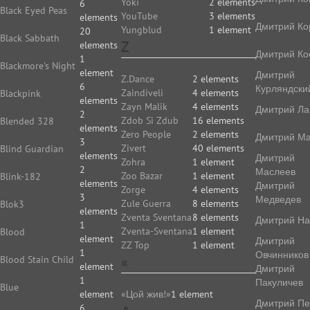
Yoki
2 elements
6
Black Eyed Peas
YouTube
3 elements
elements
Дмитрий Ко
Yungblud
1 element
20
Black Sabbath
Z
elements
Дмитрий Ко
1
Blackmore's Night
element
Дмитрий
Z.Dance
2 elements
6
Курляндски
Zaindiveli
4 elements
Blackpink
elements
Zayn Malik
4 elements
Дмитрий Ла
2
Zdob Si Zdub
16 elements
Blended 328
elements
Zero People
2 elements
Дмитрий Ма
3
Zivert
40 elements
Blind Guardian
elements
Дмитрий
Zohra
1 element
2
Маслеев
Zoo Bazar
1 element
Blink-182
elements
Дмитрий
Zorge
4 elements
3
Медведев
Zule Guerra
8 elements
Blok3
elements
Zventa Sventana
8 elements
Дмитрий На
1
Zventa-Sventana
1 element
Blood
element
Дмитрий
ZZ Top
1 element
1
Овчинников
«
Blood Stain Child
element
Дмитрий
1
Пакуличев
Blue
element
«Цой жив!»
1 element
Дмитрий Пе
6