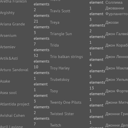
Aretha Franklin
element
Соллима
elements
1
Джованни
2
Travis Scott
Argishty
element
Фурланетто
elements
3
21
Treya
Джоззи
Ariana Grande
elements
elements
2
3
Triangle Sun
Джон Галве
Arsenium
elements
elements
1
7
Trida
Джон Кораб
Artemiev
element
elements
1
52
Trio balkan strings
Джон Ленн
Artik&Asti
element
elements
4
10
Troy Harley
Джон Макл
Arturo Sandoval
elements
elements
5
1
Trubetskoy
Джон Уилья
Asake
elements
element
13
1
Tsoy
Джон Форте
Asea sool
elements
element
1
3
Twenty One Pilots
Джони Мит
Atlantida project
element
elements
1
2
Twisted Sister
Джонни Гри
Avishai Cohen
element
elements
1
7
Twitch
Джонни Де
Avril Lavigne