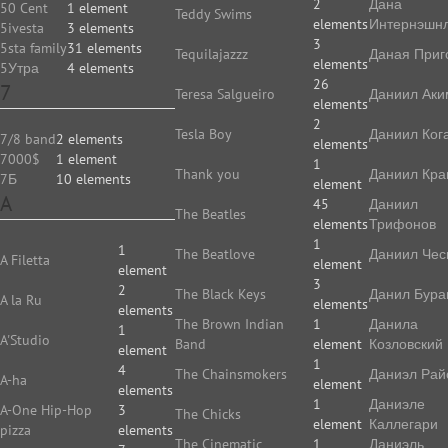
2
Дана
50 Cent
1 element
Teddy Swims
elements
Интернэшн
5ivesta
3 elements
3
5sta family
31 elements
Tequilajazzz
Даная Приг
elements
5Утра
4 elements
26
7
Teresa Salgueiro
Даниил Аки
elements
2
Tesla Boy
Даниил Ког
7/8 band
2 elements
elements
7000$
1 element
1
Thank you
Даниил Кр
7Б
10 elements
element
A
45
Даниил
The Beatles
elements
Трифонов
1
1
The Beatlove
Даниил Чес
A Filetta
element
element
3
2
The Black Keys
Данил Бура
A la Ru
elements
elements
The Brown Indian
1
Данила
1
A'Studio
Band
element
Козловский
element
1
4
The Chainsmokers
Даниэл Рай
A-ha
element
elements
1
Даниэле
A-One Hip-Hop
3
The Chicks
element
Каллегари
pizza
elements
The Cinematic
1
Даниэль