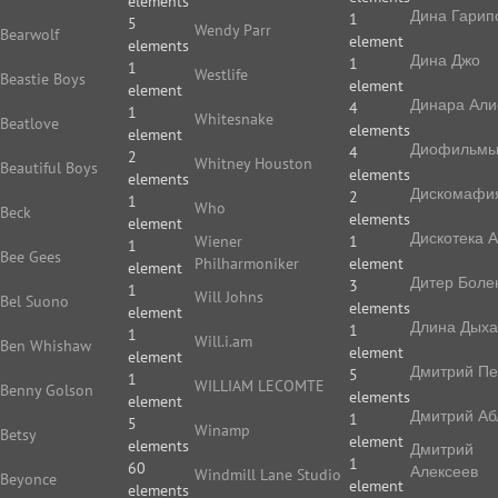
elements
Дина Гарип
1
5
Wendy Parr
Bearwolf
element
elements
Дина Джо
1
1
Westlife
Beastie Boys
element
element
Динара Али
4
1
Whitesnake
Beatlove
elements
element
Диофильм
4
2
Whitney Houston
Beautiful Boys
elements
elements
Дискомафи
2
1
Who
Beck
elements
element
Дискотека 
Wiener
1
1
Bee Gees
Philharmoniker
element
element
Дитер Боле
3
1
Will Johns
Bel Suono
elements
element
Длина Дых
1
1
Will.i.am
Ben Whishaw
element
element
Дмитрий П
5
1
WILLIAM LECOMTE
Benny Golson
elements
element
Дмитрий Аб
1
5
Winamp
Betsy
element
elements
Дмитрий
1
60
Алексеев
Windmill Lane Studio
Beyonce
element
elements