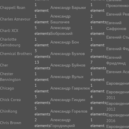
1
1
Прокопенко
Chappell Roan
Александр Барыки
element
element
Евгений Ре
1
Александр
2
Charles Aznavour
element
Башлачев
elements
Евгений
5
Александр
1
Сафронов
Charli XCX
elements
Бобровский
element
Евгений Ст
Charlotte
1
1
Александр Бон
Gainsbourg
element
element
Евгений Фе
3
7
Chemical Brothers
Александр Бузлов
elements
elements
Евгений
13
7
Фридлянд
Cher
Александр Буйнов
elements
elements
Евгения Ас
Chester
1
1
Александр Вулых
Bennington
element
element
Евровиден
1
1
Chicago
Александр Гаврилюк
element
element
Евровиден
3
4
2011
Chick Corea
Александр Гиндин
elements
elements
Евровиден
5
8
2012
ChinKong
Александр Горелов
elements
elements
Евровиден
2
Александр
1
2016
Chris Brown
elements
Городницкий
element
Евровиден