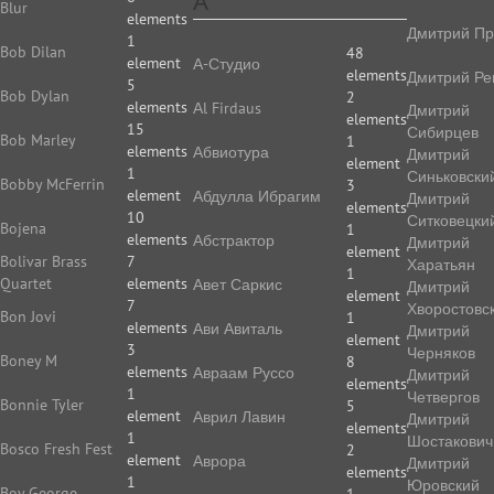
А
Blur
elements
Дмитрий Пр
1
Bob Dilan
48
element
А-Студио
elements
Дмитрий Ре
5
Bob Dylan
2
elements
Аl Firdaus
Дмитрий
elements
15
Сибирцев
Bob Marley
1
elements
Абвиотура
Дмитрий
element
1
Синьковски
Bobby McFerrin
3
element
Абдулла Ибрагим
Дмитрий
elements
10
Ситковецки
Bojena
1
elements
Абстрактор
Дмитрий
element
Bolivar Brass
7
Харатьян
1
Quartet
elements
Авет Саркис
Дмитрий
element
7
Хворостовс
Bon Jovi
1
elements
Ави Авиталь
Дмитрий
element
3
Черняков
Boney M
8
elements
Авраам Руссо
Дмитрий
elements
1
Четвергов
Bonnie Tyler
5
element
Аврил Лавин
Дмитрий
elements
1
Шостакович
Bosco Fresh Fest
2
element
Аврора
Дмитрий
elements
1
Юровский
Boy George