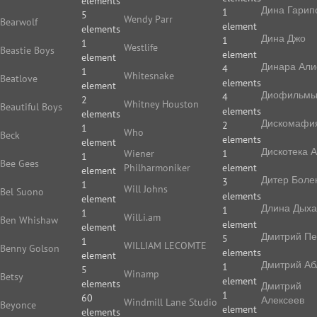
elements
Дина Гарип
1
5
Wendy Parr
Bearwolf
element
elements
Дина Джо
1
1
Westlife
Beastie Boys
element
element
Динара Али
4
1
Whitesnake
Beatlove
elements
element
Диофильм
4
2
Whitney Houston
Beautiful Boys
elements
elements
Дискомафи
2
1
Who
Beck
elements
element
Дискотека 
Wiener
1
1
Bee Gees
Philharmoniker
element
element
Дитер Боле
3
1
Will Johns
Bel Suono
elements
element
Длина Дых
1
1
Will.i.am
Ben Whishaw
element
element
Дмитрий П
5
1
WILLIAM LECOMTE
Benny Golson
elements
element
Дмитрий Аб
1
5
Winamp
Betsy
element
elements
Дмитрий
1
60
Алексеев
Windmill Lane Studio
Beyonce
element
elements