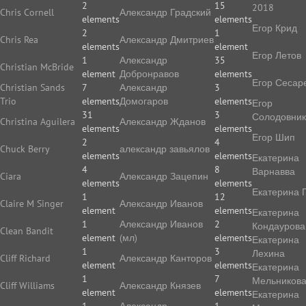
2
15
2018
Chris Cornell
Александр Градский
elements
elements
Егор Крид
2
1
Chris Rea
Александр Дмитриев
elements
element
Егор Летов
1
Александр
35
Christian McBride
element
Добронравов
elements
Егор Сесар
Christian Sands
7
Александр
3
Trio
elements
Домогаров
elements
Егор
31
3
Солодовник
Christina Aguilera
Александр Жданов
elements
elements
Егор Шип
2
4
Chuck Berry
александр завьялов
elements
elements
Екатерина
4
8
Варнавва
Ciara
Александр Зацепин
elements
elements
Екатерина 
1
12
Claire M Singer
Александр Иванов
element
elements
Екатерина
1
Александр Иванов
2
Кондаурова
Clean Bandit
element
(мл)
elements
Екатерина
1
3
Лехина
Cliff Richard
Александр Канторов
element
elements
Екатерина
1
7
Мельников
Cliff Williams
Александр Князев
element
elements
Екатерина