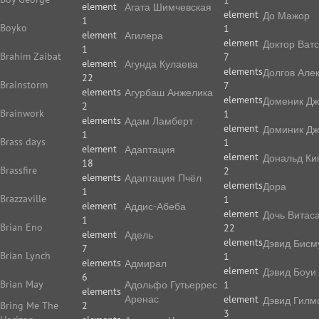
1
element
Агата Шимчевская
element
До Мажор
1
Boyko
1
element
Агилера
element
Доктор Ват
1
Brahim Zaibat
7
element
Агунда Кулаева
elements
Долгов Але
22
Brainstorm
7
elements
Агурбаш Анжелика
elements
Доменик Дж
2
Brainwork
1
elements
Адам Ламберт
element
Доминик Дж
1
Brass days
1
element
Адаптация
element
Дональд Ки
18
Brassfire
2
elements
Адаптация Пчёл
elements
Дора
1
Brazzaville
1
element
Аддис-Абеба
element
Дочь Витас
1
Brian Eno
22
element
Адель
elements
Дэвид Бисм
7
Brian Lynch
1
elements
Адмирал
element
Дэвид Боуи
6
Brian May
Адольфо Гутьеррес
1
elements
Аренас
element
Дэвид Гилм
Bring Me The
2
3