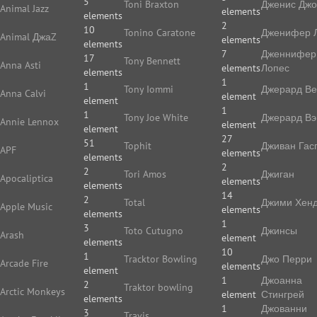
5
Toni Braxton
Дженис Дж
Animal Jazz
elements
elements
2
10
Tonino Caratone
Дженифер 
Animal ДжаZ
elements
elements
7
Дженнифер
17
Tony Bennett
Anna Asti
elements
Лопес
elements
1
1
Tony Iommi
Джерард В
Anna Calvi
element
element
1
1
Tony Joe White
Джерард Вэ
Annie Lennox
element
element
27
51
Tophit
Дживан Гас
APF
elements
elements
2
2
Tori Amos
Джиган
Apocaliptica
elements
elements
14
2
Total
Джими Хенд
Apple Music
elements
elements
1
3
Toto Cutugno
Джинсы
Arash
element
elements
10
1
Tracktor Bowling
Джо Перри
Arcade Fire
elements
element
1
Джоанна
2
Traktor bowling
Arctic Monkeys
element
Стингрей
elements
1
Джованни
3
Travis