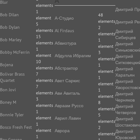
А
Blur
elements
Дмитрий Пр
1
Bob Dilan
48
element
А-Студио
elements
Дмитрий Ре
5
Bob Dylan
2
elements
Аl Firdaus
Дмитрий
elements
15
Сибирцев
Bob Marley
1
elements
Абвиотура
Дмитрий
element
1
Синьковски
Bobby McFerrin
3
element
Абдулла Ибрагим
Дмитрий
elements
10
Ситковецки
Bojena
1
elements
Абстрактор
Дмитрий
element
Bolivar Brass
7
Харатьян
1
Quartet
elements
Авет Саркис
Дмитрий
element
7
Хворостовс
Bon Jovi
1
elements
Ави Авиталь
Дмитрий
element
3
Черняков
Boney M
8
elements
Авраам Руссо
Дмитрий
elements
1
Четвергов
Bonnie Tyler
5
element
Аврил Лавин
Дмитрий
elements
1
Шостакович
Bosco Fresh Fest
2
element
Аврора
Дмитрий
elements
1
Юровский
Boy George