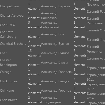
1
1
Прокопенко
Chappell Roan
Александр Барыки
element
element
Евгений Ре
1
Александр
2
Charles Aznavour
element
Башлачев
elements
Евгений
5
Александр
1
Сафронов
Charli XCX
elements
Бобровский
element
Евгений Ст
Charlotte
1
1
Александр Бон
Gainsbourg
element
element
Евгений Фе
3
7
Chemical Brothers
Александр Бузлов
elements
elements
Евгений
13
7
Фридлянд
Cher
Александр Буйнов
elements
elements
Евгения Ас
Chester
1
1
Александр Вулых
Bennington
element
element
Евровиден
1
1
Chicago
Александр Гаврилюк
element
element
Евровиден
3
4
2011
Chick Corea
Александр Гиндин
elements
elements
Евровиден
5
8
2012
ChinKong
Александр Горелов
elements
elements
Евровиден
2
Александр
1
2016
Chris Brown
elements
Городницкий
element
Евровиден