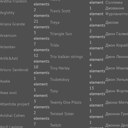
Aretha Franklin
element
Соллима
elements
1
Джованни
2
Travis Scott
Argishty
element
Фурланетто
elements
3
21
Treya
Джоззи
Ariana Grande
elements
elements
2
3
Triangle Sun
Джон Галве
Arsenium
elements
elements
1
7
Trida
Джон Кораб
Artemiev
element
elements
1
52
Trio balkan strings
Джон Ленн
Artik&Asti
element
elements
4
10
Troy Harley
Джон Макл
Arturo Sandoval
elements
elements
5
1
Trubetskoy
Джон Уилья
Asake
elements
element
13
1
Tsoy
Джон Форте
Asea sool
elements
element
1
3
Twenty One Pilots
Джони Мит
Atlantida project
element
elements
1
2
Twisted Sister
Джонни Гри
Avishai Cohen
element
elements
1
7
Twitch
Джонни Де
Avril Lavigne