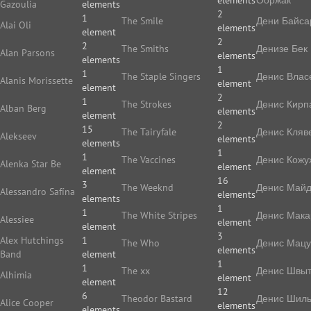
elements
Ооржак
Gazoulia
elements
2
1
The Smile
Дени Байса
Alai Oli
elements
element
2
2
The Smiths
Денизе Бек
Alan Parsons
elements
elements
1
1
The Staple Singers
Денис Влас
Alanis Morissette
element
element
2
1
The Strokes
Денис Кирп
Alban Berg
elements
element
2
15
The Tairyfale
Денис Кляв
Alekseev
elements
elements
1
1
The Vaccines
Денис Кожу
Alenka Star Be
element
element
16
3
The Weeknd
Денис Май
Alessandro Safína
elements
elements
1
1
The White Stripes
Денис Мака
Alessiee
element
element
3
Alex Hutchings
1
The Who
Денис Мацу
elements
Band
element
1
1
The xx
Денис Швы
Alhimia
element
element
12
6
Theodor Bastard
Денис Шиль
Alice Cooper
elements
elements