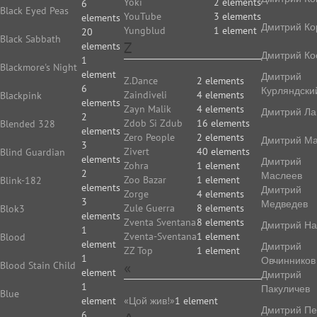
Yoki
2 elements
6
Black Eyed Peas
YouTube
3 elements
elements
Дмитрий Ко
Yungblud
1 element
20
Black Sabbath
Z
elements
Дмитрий Ко
1
Blackmore's Night
element
Дмитрий
Z.Dance
2 elements
6
Курляндски
Zaindiveli
4 elements
Blackpink
elements
Zayn Malik
4 elements
Дмитрий Ла
2
Zdob Si Zdub
16 elements
Blended 328
elements
Zero People
2 elements
Дмитрий Ма
3
Zivert
40 elements
Blind Guardian
elements
Дмитрий
Zohra
1 element
2
Маслеев
Zoo Bazar
1 element
Blink-182
elements
Дмитрий
Zorge
4 elements
3
Медведев
Zule Guerra
8 elements
Blok3
elements
Zventa Sventana
8 elements
Дмитрий На
1
Zventa-Sventana
1 element
Blood
element
Дмитрий
ZZ Top
1 element
1
Овчинников
«
Blood Stain Child
element
Дмитрий
1
Пакуличев
Blue
element
«Цой жив!»
1 element
Дмитрий Пе
6