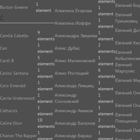
elements
1
Евгений Бо
Burton Greene
1
element
Алевтина Егорова
element
Евгений
C
1
Гришковец
Алевтина Иоффе
element
Евгений До
9
1
Camila Cabello
Алек­сан­дра Зве­ре­ва
elements
element
Евгений Ки
1
2
Can
Алекс Дубас
element
elements
Евгений
5
1
Кобылянск
Cardi B
Алекс Малиновский
elements
element
Евгений
1
6
Маргулис
Carlos Santana
Алекс Ростоцкий
element
elements
Евгений Ми
1
1
Caro Emerald
Александа Лившиц
element
element
Евгений Он
1
Александр
1
Carrie Underwood
element
Сосновский
element
Евгений Ос
1
1
Catharsis
Александр Акимов
element
element
Евгений
10
2
Плющенко
Celine Dion
Александр Балунов
elements
elements
Евгений По
1
1
Chance The Rapper
Александр Бараш
element
element
Евгений