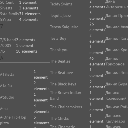
2
Дана
50 Cent
1 element
Teddy Swims
elements
Интернэшн
5ivesta
3 elements
3
5sta family
31 elements
Tequilajazzz
Даная Приг
elements
5Утра
4 elements
26
7
Teresa Salgueiro
Даниил Аки
elements
2
Tesla Boy
Даниил Ког
7/8 band
2 elements
elements
7000$
1 element
1
Thank you
Даниил Кр
7Б
10 elements
element
A
45
Даниил
The Beatles
elements
Трифонов
1
1
The Beatlove
Даниил Чес
A Filetta
element
element
3
2
The Black Keys
Данил Бура
A la Ru
elements
elements
The Brown Indian
1
Данила
1
A'Studio
Band
element
Козловский
element
1
4
The Chainsmokers
Даниэл Рай
A-ha
element
elements
1
Даниэле
A-One Hip-Hop
3
The Chicks
element
Каллегари
pizza
elements
The Cinematic
1
Даниэль