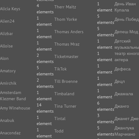
1
День Иван
4
Therr Maitz
Alicia Keys
element
Купала
elements
5
1
Thom Yorke
День Побе
Alien24
elements
element
5
1
Thomas Anders
Депеш Мод
Alizbar
elements
element
1
Детский
1
Thomas Mraz
Alloise
element
музыкальн
element
1
театр юног
2
Ticketmaster
Alon
element
актера
elements
1
5
TikTok
Дефеса
Amatory
element
elements
1
2
Till Broenne
Децл
Amirchik
element
elements
1
Amsterdam
1
Timbaland
Джамала
element
Klezmer Band
element
6
14
Tina Turner
Джанго
Amy Winehouse
elements
elements
3
1
Tintal
Джанет Дже
Anabuk
elements
element
5
Джанлука
1
Todd
Anacondaz
elements
Марчиано
element