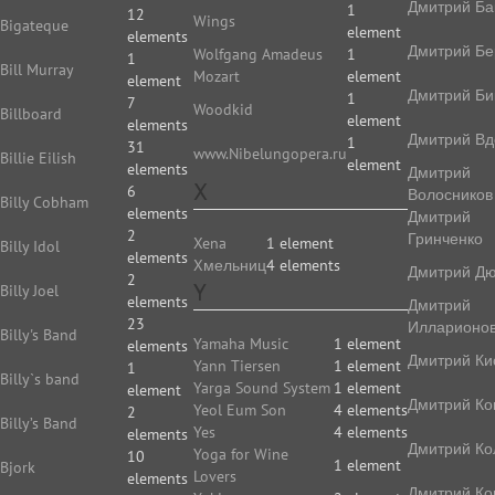
Дмитрий Ба
1
12
Wings
Bigateque
element
elements
Дмитрий Бе
Wolfgang Amadeus
1
1
Bill Murray
Mozart
element
element
Дмитрий Би
1
7
Woodkid
Billboard
element
elements
Дмитрий Вд
1
31
www.Nibelungopera.ru
Billie Eilish
element
elements
Дмитрий
X
6
Волосников
Billy Cobham
elements
Дмитрий
2
Гринченко
Xena
1 element
Billy Idol
elements
Xмельниц
4 elements
Дмитрий Д
2
Y
Billy Joel
elements
Дмитрий
23
Илларионо
Billy's Band
Yamaha Music
1 element
elements
Дмитрий Ки
Yann Tiersen
1 element
1
Billy`s band
Yarga Sound System
1 element
element
Дмитрий Ко
Yeol Eum Son
4 elements
2
Billy’s Band
Yes
4 elements
elements
Дмитрий Ко
Yoga for Wine
10
1 element
Bjork
Lovers
elements
Дмитрий Ко