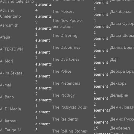
Adriano Celentano
element
elements
1
Adriano
4
The Meisers
Дахабраха
element
Chelentano
elements
The New Ppower
4
9
Даша Суво
Aerosmith
Generation
elements
elements
1
1
The Offspring
Даша Шерм
Afelia
element
element
1
1
The Osbournes
Даяна Брют
AFTERTOWN
element
element
1
7
The Overtones
ДДТ
Ai Mori
element
elements
1
1
The Police
Дебора Бра
Akira Sakata
element
element
1
3
The Pretenders
Декабрь
Akmal
element
elements
1
2
The Ptodigy
Дельфин
Al Bano
element
elements
2
1
The Pussycat Dolls
Деми Ловат
Al Di Meola
elements
element
1
1
The Residents
Демис Русс
Al Jarreau
element
element
19
Денберел
Al-Tariqa Al-
8
The Rolling Stones