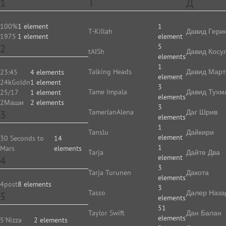
1
T
Д
100%
1 element
1
T-Killah
Давид Гери
1975
1 element
element
2
5
tAISh
Давид Косу
elements
1
Talking Heads
Давид Март
23:45
4 elements
element
24kGoldn
1 element
3
Tame Impala
Давид Тухм
25/17
1 element
elements
2Маши
2 elements
3
TamerlanAlena
Даг Шрив
3
elements
1
Tanslu
Дайкири
element
30 Seconds to
14
1
Mars
elements
Tarja
Дайте Два
element
4
3
Tarja Turunen
Дакота
elements
4post
8 elements
3
Tasso
Далер Наза
5
elements
51
Taylor Swift
Дан Балан
elements
5'Nizza
2 elements