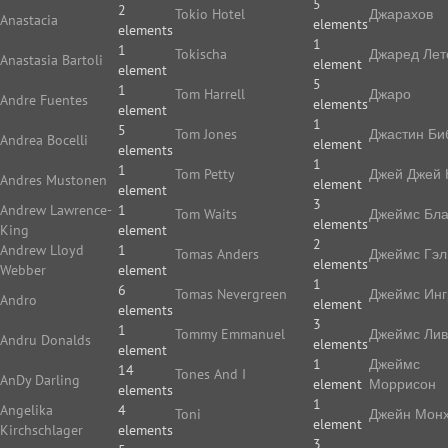
5
2
Tokio Hotel
Джарахов
Anastacia
elements
elements
1
1
Tokischa
Джаред Лет
Anastasia Bartoli
element
element
5
1
Tom Harrell
Джаро
Andre Fuentes
elements
element
1
5
Tom Jones
Джастин Би
Andrea Bocelli
element
elements
1
1
Tom Petty
Джей Джей 
Andres Mustonen
element
element
3
Andrew Lawrence-
1
Tom Waits
Джеймс Бла
elements
King
element
2
Andrew Lloyd
1
Tomas Anders
Джеймс Гэл
elements
Webber
element
1
6
Tomas Nevergreen
Джеймс Ин
Andro
element
elements
3
1
Tommy Emmanuel
Джеймс Ли
Andru Donalds
elements
element
1
Джеймс
14
Tones And I
AnDy Darling
element
Моррисон
elements
1
Angelika
4
Toni
Джейн Мон
element
Kirchschlager
elements
3