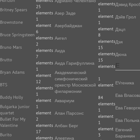
Horizon
elements
Адриано Челентано
elements
Дэвид Крос
25
Britney Spears
1
elements
Азер Заде
element
Дэйв Грол
1
Brownstone
1
element
Азербайджан
element
Дэцл
6
Bruce Springsteen
8
elements
Аигел
elements
Дэя
2
Bruno Mars
15
elements
Аида
elements
Дюна
7
Brutto
15
elements
Аида Гарифуллина
Е
elements
1
Bryan Adams
Академический
element
симфонический
1
12
ЕVгеника
BTS
оркестр Московской
element
elements
филармонии
1
Ева Власов
Buddy Holly
84
element
Аквариум
elements
Bulgarka junior
1
Ева Геворг
1
quartet
element
Алан Парсонс
element
Bullet For My
2
Ева Польна
1
Valentine
elements
Албан Берг
element
Евгений
17
Burito
3
Баранкин
elements
Алевтина