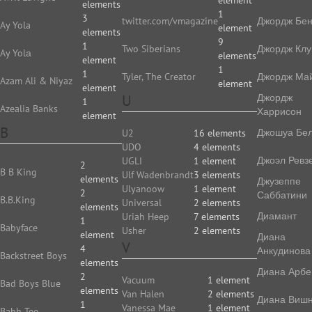
element
elements
1
3
twitter.com/vmagazine
Джордж Бе
Ay Yola
element
elements
9
1
Two Siberians
Джордж Клу
Ay Yolа
elements
element
1
1
Tyler, The Creator
Джордж Ма
Azam Ali & Niyaz
element
element
U
Джордж
1
Azealia Banks
Харрисон
element
B
Джошуа Бе
U2
16 elements
UDO
4 elements
Джоэл Ревз
UGLI
1 element
2
B B King
Ulf Wadenbrandt
3 elements
elements
Джузеппе
Ulyanoow
1 element
2
Саббатини
B.B.King
Universal
2 elements
elements
Диамант
Uriah Heep
7 elements
1
Babyface
Usher
2 elements
element
Диана
V
4
Анкудинова
Backstreet Boys
elements
Диана Арбе
2
Vacuum
1 element
Bad Boys Blue
elements
Van Halen
2 elements
Диана Виш
1
Vanessa Mae
1 element
Bahh Tee