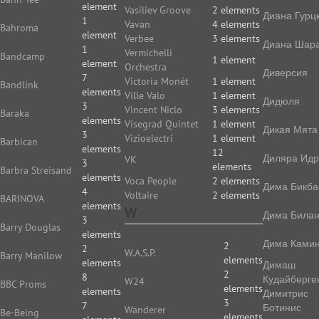
element
Vasiliev Groove
2 elements
Диана Гурц
1
Vavan
4 elements
Bahroma
element
Verbee
3 elements
Диана Шар
1
Vermichelli
Bandcamp
1 element
element
Orchestra
Диверсия
7
Victoria Monét
1 element
Bandlink
elements
Ville Valo
1 element
Дидюля
3
Vincent Niclo
3 elements
Baraka
elements
Visegrad Quintet
1 element
Дикая Мята
3
Vizioelectri
1 element
Barbican
elements
12
Диляра Идр
VK
3
elements
Barbra Streisand
elements
Voca People
2 elements
Дима Бикба
4
Voltaire
2 elements
BARINOVA
elements
W
Дима Била
3
Barry Douglas
elements
Дима Камин
2
2
W.A.S.P.
Barry Manilow
elements
elements
Димаш
2
8
Кудайберге
W24
BBC Proms
elements
elements
Димитрис
3
7
Ботинис
Wanderer
Be-Being
elements