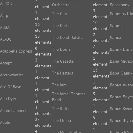
7
AaRON
Orchestra
element
Лозакович
elements
3
1
The Cure
Даниэль Ш
Áarpi
elements
element
10
16
The Dartz
Дания
ABBA
elements
elements
2
18
The Dead Daisies
Данко
AC/DC
elements
elements
7
8
The Doors
Данни Виль
Acappella Express
elements
elements
1
2
The Gazette
Даня Мило
Accept
element
elements
13
1
The Hatters
Дара Савин
Accrowbatics
elements
element
1
1
The Jam
Дарья Анто
Ace Of Base
element
element
The Jamal Thomas
5
1
Дарья Брус
Ada Dyer
Band
elements
element
1
3
The Jigits
Дарья Кузн
Adam Lambert
element
elements
5
27
The Limba
Дарья Шува
Adele
elements
elements
1
4
The Meantraitors
Дафер Юс