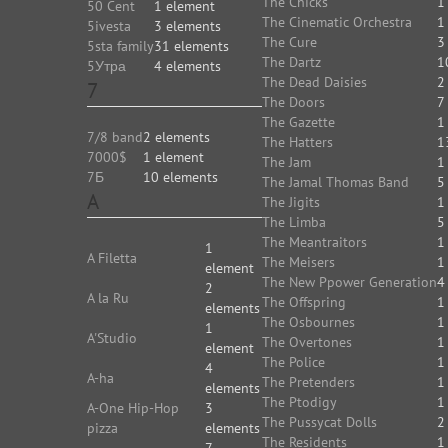
The Chicks
1
50 Cent
1 element
The Cinematic Orchestra
1
5ivesta
3 elements
The Cure
3
5sta family
31 elements
The Dartz
1
5Утра
4 elements
The Dead Daisies
2
7
The Doors
7
The Gazette
1
7/8 band
2 elements
The Hatters
1
7000$
1 element
The Jam
1
7Б
10 elements
The Jamal Thomas Band
5
A
The Jigits
1
The Limba
5
The Meantraitors
1
1
A Filetta
The Meisers
1
element
The New Ppower Generation
4
2
A la Ru
The Offspring
1
elements
The Osbournes
1
1
A'Studio
The Overtones
1
element
The Police
1
4
A-ha
The Pretenders
1
elements
The Ptodigy
1
A-One Hip-Hop
3
The Pussycat Dolls
2
pizza
elements
The Residents
1