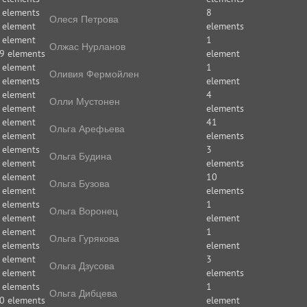
 elements
8
Олеся Петрова
 element
elements
 element
1
Олжас Нурланов
9 elements
element
 element
1
Оливия Фермойлен
 elements
element
 element
4
Олли Мустонен
 element
elements
 element
41
Ольга Арефьева
 element
elements
 elements
3
Ольга Будина
 element
elements
 element
10
Ольга Бузова
 element
elements
 elements
1
Ольга Воронец
 element
element
 element
1
Ольга Гурякова
 elements
element
 element
3
Ольга Дзусова
 element
elements
 elements
1
Ольга Дибцева
0 elements
element