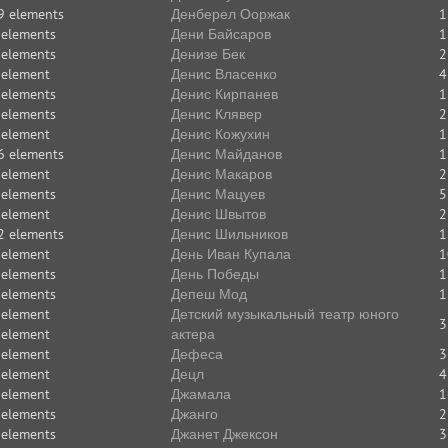
9 elements
Денберел Ооржак
1
 elements
Дени Байсаров
1
 elements
Денизе Бек
2
 element
Денис Власенко
4
 elements
Денис Кирпанев
1
 elements
Денис Клявер
2
 element
Денис Кожухин
1
6 elements
Денис Майданов
1
 element
Денис Макаров
2
 elements
Денис Мацуев
5
 element
Денис Швытов
2
2 elements
Денис Шильников
1
 element
День Иван Купала
1
 elements
День Победы
1
 elements
Депеш Мод
1
 element
Детский музыкальный театр юного
3
 element
актера
 element
Дефеса
3
 element
Децл
4
 element
Джамала
1
 elements
Джанго
2
 elements
Джанет Джексон
3