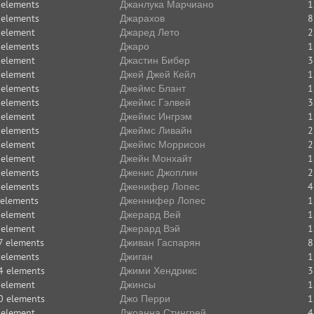
 elements
Джанлука Марчиано
1
 elements
Джарахов
8
 element
Джаред Лето
2
 elements
Джаро
1
 element
Джастин Бибер
3
 element
Джей Джей Кейл
1
 elements
Джеймс Блант
1
 elements
Джеймс Гэлвей
3
 element
Джеймс Ингрэм
1
 elements
Джеймс Ливайн
2
 element
Джеймс Моррисон
2
 element
Джейн Монхайт
1
 elements
Дженис Джоплин
2
 elements
Дженифер Лопес
4
 elements
Дженнифер Лопес
1
 element
Джерард Вей
1
 element
Джерард Вэй
1
7 elements
Дживан Гаспарян
8
 elements
Джиган
1
4 elements
Джими Хендрикс
3
 element
Джинсы
1
0 elements
Джо Перри
1
 element
Джоанна Стингрей
4