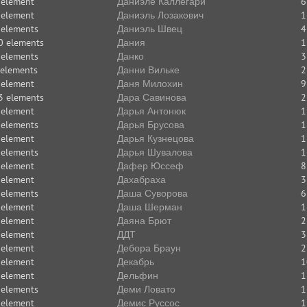
 element
Даниэле Каллегари
6
 element
Даниэль Лозакович
1
 elements
Даниэль Швец
4
0 elements
Дания
1
 elements
Данко
3
 elements
Данни Вильке
2
 element
Даня Милохин
9
3 elements
Дара Савинова
2
 element
Дарья Антонюк
1
 elements
Дарья Брусова
1
 element
Дарья Кузнецова
1
 elements
Дарья Шувалова
1
 element
Дафер Юссеф
8
 element
Дахабраха
3
 elements
Даша Суворова
6
 element
Даша Шерман
1
 element
Даяна Брют
2
 element
ДДТ
3
 element
Дебора Браун
2
 element
Декабрь
1
 element
Дельфин
1
 elements
Деми Ловато
1
 element
Демис Руссос
1