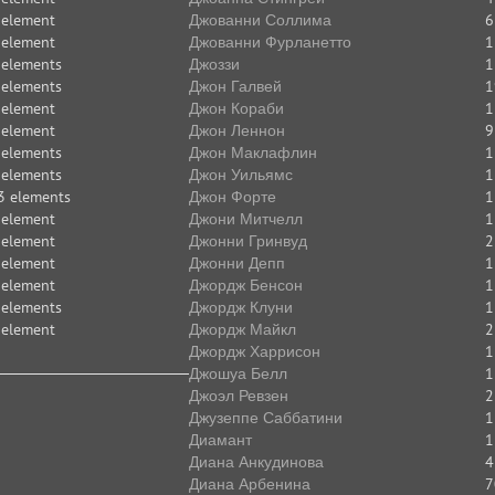
 element
Джованни Соллима
6
 element
Джованни Фурланетто
1
 elements
Джоззи
1
 elements
Джон Галвей
1
 element
Джон Кораби
1
 element
Джон Леннон
9
 elements
Джон Маклафлин
1
 elements
Джон Уильямс
1
3 elements
Джон Форте
1
 element
Джони Митчелл
1
 element
Джонни Гринвуд
2
 element
Джонни Депп
1
 element
Джордж Бенсон
1
 elements
Джордж Клуни
1
 element
Джордж Майкл
2
Джордж Харрисон
1
Джошуа Белл
1
Джоэл Ревзен
2
Джузеппе Саббатини
1
Диамант
1
Диана Анкудинова
4
Диана Арбенина
7