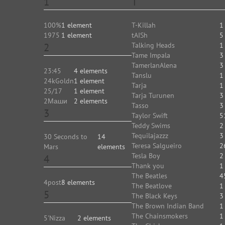
1
T
100%
1 element
T-Killah
1
1975
1 element
tAISh
5
2
Talking Heads
1
Tame Impala
3
TamerlanAlena
3
23:45
4 elements
Tanslu
1
24kGoldn
1 element
Tarja
1
25/17
1 element
Tarja Turunen
3
2Маши
2 elements
Tasso
3
3
Taylor Swift
5
Teddy Swims
2
Tequilajazzz
3
30 Seconds to
14
Teresa Salgueiro
2
Mars
elements
Tesla Boy
2
4
Thank you
1
The Beatles
4
4post
8 elements
The Beatlove
1
5
The Black Keys
3
The Brown Indian Band
1
The Chainsmokers
1
5'Nizza
2 elements