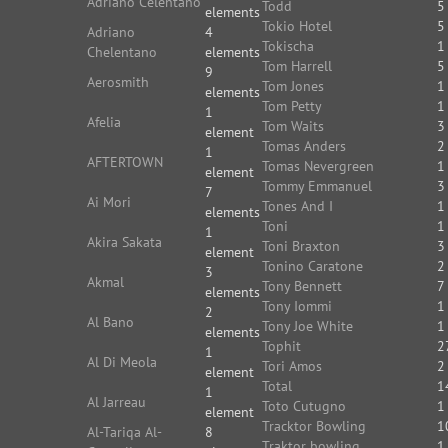
Adriano Celentano
Todd
5
elements
Tokio Hotel
5
Adriano
4
Tokischa
1
Chelentano
elements
Tom Harrell
5
9
Aerosmith
Tom Jones
1
elements
Tom Petty
1
1
Afelia
Tom Waits
3
element
Tomas Anders
2
1
AFTERTOWN
Tomas Nevergreen
1
element
Tommy Emmanuel
3
7
Ai Mori
Tones And I
1
elements
Toni
1
1
Akira Sakata
Toni Braxton
3
element
Tonino Caratone
2
3
Akmal
Tony Bennett
7
elements
Tony Iommi
1
2
Al Bano
Tony Joe White
1
elements
Tophit
2
1
Al Di Meola
Tori Amos
2
element
Total
1
1
Al Jarreau
Toto Cutugno
1
element
Tracktor Bowling
1
Al-Tariqa Al-
8
Traktor bowling
1