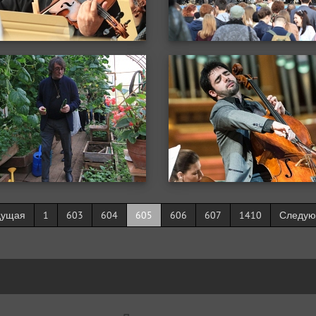
дущая
1
603
604
605
606
607
1410
Следу