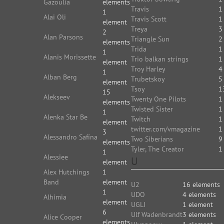
Gazoulia
elements
Travis
1
1
Alai Oli
Travis Scott
1
element
Treya
3
2
Alan Parsons
Triangle Sun
2
elements
Trida
1
1
Alanis Morissette
Trio balkan strings
1
element
Troy Harley
4
1
Alban Berg
Trubetskoy
5
element
Tsoy
1
15
Alekseev
Twenty One Pilots
1
elements
Twisted Sister
1
1
Alenka Star Be
Twitch
1
element
twitter.com/vmagazine
1
3
Alessandro Safína
Two Siberians
9
elements
Tyler, The Creator
1
1
Alessiee
U
element
Alex Hutchings
1
Band
element
U2
16 elements
1
UDO
4 elements
Alhimia
element
UGLI
1 element
6
Ulf Wadenbrandt
3 elements
Alice Cooper
elements