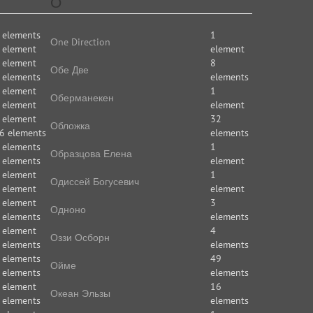
О
 elements
1
Оne Direction
 element
element
 element
8
Обе Две
 elements
elements
 element
1
Оберманекен
 element
element
 element
32
Обложка
6 elements
elements
 elements
1
Образцова Елена
 elements
element
 element
1
Одиссей Богусевич
 element
element
 element
3
Одноно
 elements
elements
 element
4
Оззи Осборн
 elements
elements
 elements
49
Ойме
 elements
elements
 element
16
Океан Эльзы
 elements
elements