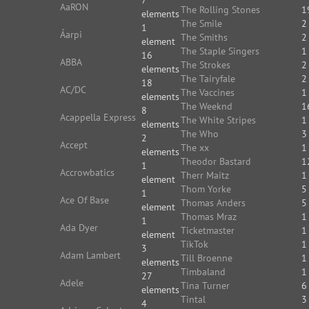
7
AaRON
The Rolling Stones
1
elements
The Smile
2
1
Áarpi
The Smiths
2
element
The Staple Singers
1
16
ABBA
The Strokes
2
elements
The Tairyfale
2
18
AC/DC
The Vaccines
1
elements
The Weeknd
1
8
Acappella Express
The White Stripes
1
elements
The Who
3
2
Accept
The xx
1
elements
Theodor Bastard
1
1
Accrowbatics
Therr Maitz
1
element
Thom Yorke
5
1
Ace Of Base
Thomas Anders
5
element
Thomas Mraz
1
1
Ada Dyer
Ticketmaster
1
element
TikTok
1
3
Adam Lambert
Till Broenne
1
elements
Timbaland
1
27
Adele
Tina Turner
6
elements
Tintal
3
4