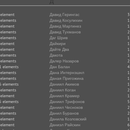
Д
 element
Давид Герингас
3
 elements
Давид Косулихин
1
 element
Давид Мартинез
1
 elements
Давид Тухманов
2
 elements
Даг Шрив
1
 element
Дайкири
1
 element
Дайте Два
1
 elements
Дакота
1
 elements
Далер Назаров
2
1 elements
Дан Балан
4
 elements
Дана Интернэшнл
1
 elements
Даная Пригожина
1
6 elements
Даниил Акимов
1
 elements
Даниил Коган
2
 element
Даниил Крамер
1
5 elements
Даниил Трифонов
5
 element
Даниил Чесноков
2
 elements
Данил Буранов
2
 element
Данила Козловский
1
 element
Даниэл Райскин
6