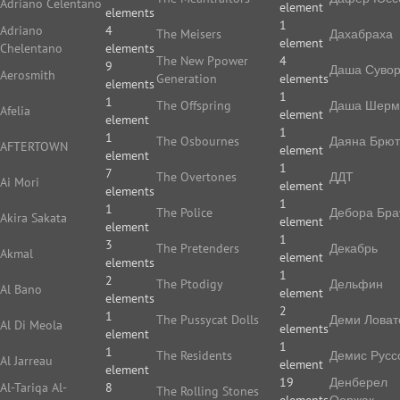
Adriano Celentano
element
elements
1
Adriano
4
The Meisers
Дахабраха
element
Chelentano
elements
The New Ppower
4
9
Даша Суво
Aerosmith
Generation
elements
elements
1
1
The Offspring
Даша Шерм
Afelia
element
element
1
1
The Osbournes
Даяна Брют
AFTERTOWN
element
element
1
7
The Overtones
ДДТ
Ai Mori
element
elements
1
1
The Police
Дебора Бра
Akira Sakata
element
element
1
3
The Pretenders
Декабрь
Akmal
element
elements
1
2
The Ptodigy
Дельфин
Al Bano
element
elements
2
1
The Pussycat Dolls
Деми Ловат
Al Di Meola
elements
element
1
1
The Residents
Демис Русс
Al Jarreau
element
element
19
Денберел
Al-Tariqa Al-
8
The Rolling Stones