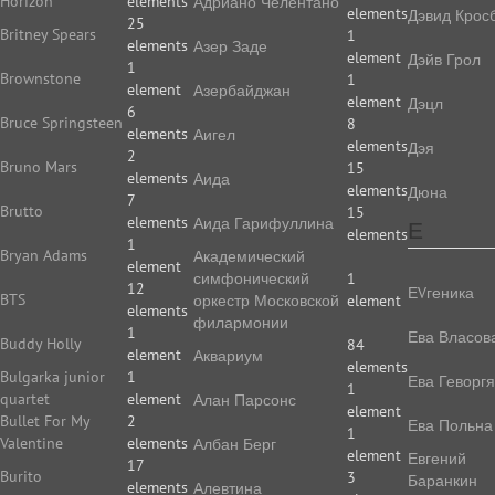
Horizon
elements
Адриано Челентано
elements
Дэвид Крос
25
Britney Spears
1
elements
Азер Заде
element
Дэйв Грол
1
Brownstone
1
element
Азербайджан
element
Дэцл
6
Bruce Springsteen
8
elements
Аигел
elements
Дэя
2
Bruno Mars
15
elements
Аида
elements
Дюна
7
Brutto
15
elements
Аида Гарифуллина
Е
elements
1
Bryan Adams
Академический
element
симфонический
1
12
ЕVгеника
BTS
оркестр Московской
element
elements
филармонии
1
Ева Власов
Buddy Holly
84
element
Аквариум
elements
Bulgarka junior
1
Ева Геворг
1
quartet
element
Алан Парсонс
element
Bullet For My
2
Ева Польна
1
Valentine
elements
Албан Берг
element
Евгений
17
Burito
3
Баранкин
elements
Алевтина