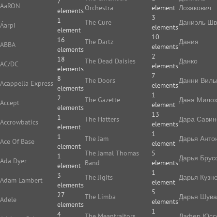
7
AaRON
Orchestra
element
Лозакович
elements
3
1
The Cure
Даниэль Ш
Áarpi
elements
element
10
16
The Dartz
Дания
ABBA
elements
elements
2
18
The Dead Daisies
Данко
AC/DC
elements
elements
7
8
The Doors
Данни Виль
Acappella Express
elements
elements
1
2
The Gazette
Даня Мило
Accept
element
elements
13
1
The Hatters
Дара Савин
Accrowbatics
elements
element
1
1
The Jam
Дарья Анто
Ace Of Base
element
element
The Jamal Thomas
5
1
Дарья Брус
Ada Dyer
Band
elements
element
1
3
The Jigits
Дарья Кузн
Adam Lambert
element
elements
5
27
The Limba
Дарья Шува
Adele
elements
elements
1
4
The Meantraitors
Дафер Юс