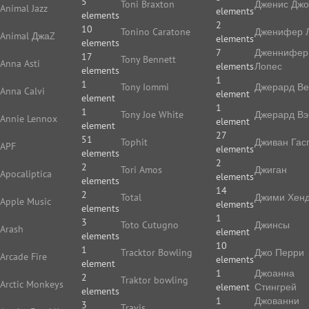
5
Toni Braxton
Дженис Дж
Animal Jazz
elements
elements
2
10
Tonino Caratone
Дженифер 
Animal ДжаZ
elements
elements
7
Дженнифер
17
Tony Bennett
Anna Asti
elements
Лопес
elements
1
1
Tony Iommi
Джерард В
Anna Calvi
element
element
1
1
Tony Joe White
Джерард Вэ
Annie Lennox
element
element
27
51
Tophit
Дживан Гас
APF
elements
elements
2
2
Tori Amos
Джиган
Apocaliptica
elements
elements
14
2
Total
Джими Хенд
Apple Music
elements
elements
1
3
Toto Cutugno
Джинсы
Arash
element
elements
10
1
Tracktor Bowling
Джо Перри
Arcade Fire
elements
element
1
Джоанна
2
Traktor bowling
Arctic Monkeys
element
Стингрей
elements
1
Джованни
3
Travis