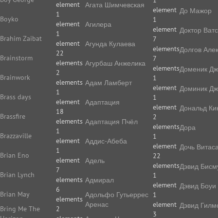
1
element
Агата Шимчевская
element
До Мажор
1
Boyko
1
element
Агилера
element
Доктор Ват
1
Brahim Zaibat
7
element
Агунда Кулаева
elements
Долгов Але
22
Brainstorm
7
elements
Агурбаш Анжелика
elements
Доменик Дж
2
Brainwork
1
elements
Адам Ламберт
element
Доминик Дж
1
Brass days
1
element
Адаптация
element
Дональд Ки
18
Brassfire
2
elements
Адаптация Пчёл
elements
Дора
1
Brazzaville
1
element
Аддис-Абеба
element
Дочь Витас
1
Brian Eno
22
element
Адель
elements
Дэвид Бисм
7
Brian Lynch
1
elements
Адмирал
element
Дэвид Боуи
6
Brian May
Адольфо Гутьеррес
1
elements
Аренас
element
Дэвид Гилм
Bring Me The
2
3