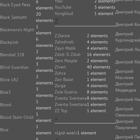
Yoki
2 elements
6
Black Eyed Peas
YouTube
3 elements
elements
Дмитрий Ко
Yungblud
1 element
20
Black Sabbath
Z
elements
Дмитрий Ко
1
Blackmore's Night
element
Дмитрий
Z.Dance
2 elements
6
Курляндски
Zaindiveli
4 elements
Blackpink
elements
Zayn Malik
4 elements
Дмитрий Ла
2
Zdob Si Zdub
16 elements
Blended 328
elements
Zero People
2 elements
Дмитрий Ма
3
Zivert
40 elements
Blind Guardian
elements
Дмитрий
Zohra
1 element
2
Маслеев
Zoo Bazar
1 element
Blink-182
elements
Дмитрий
Zorge
4 elements
3
Медведев
Zule Guerra
8 elements
Blok3
elements
Zventa Sventana
8 elements
Дмитрий На
1
Zventa-Sventana
1 element
Blood
element
Дмитрий
ZZ Top
1 element
1
Овчинников
«
Blood Stain Child
element
Дмитрий
1
Пакуличев
Blue
element
«Цой жив!»
1 element
Дмитрий Пе
6