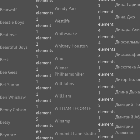
elements
Дина Гарип
1
5
Wendy Parr
Bearwolf
element
elements
Дина Джо
1
1
Westlife
Beastie Boys
element
element
Динара Али
4
1
Whitesnake
Beatlove
elements
element
Диофильм
4
2
Whitney Houston
Beautiful Boys
elements
elements
Дискомафи
2
1
Who
Beck
elements
element
Дискотека 
Wiener
1
1
Bee Gees
Philharmoniker
element
element
Дитер Боле
3
1
Will Johns
Bel Suono
elements
element
Длина Дых
1
1
Will.i.am
Ben Whishaw
element
element
Дмитрий П
5
1
WILLIAM LECOMTE
Benny Golson
elements
element
Дмитрий Аб
1
5
Winamp
Betsy
element
elements
Дмитрий
1
60
Алексеев
Windmill Lane Studio
Beyonce
element
elements