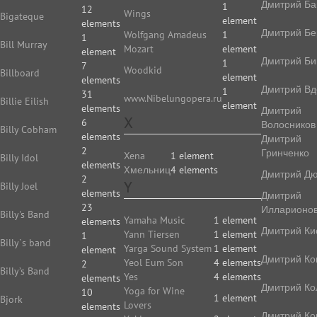
Дмитрий Ба
1
12
Wings
Bigateque
element
elements
Дмитрий Бе
Wolfgang Amadeus
1
1
Bill Murray
Mozart
element
element
Дмитрий Би
1
7
Woodkid
Billboard
element
elements
Дмитрий Вд
1
31
www.Nibelungopera.ru
Billie Eilish
element
elements
Дмитрий
X
6
Волосников
Billy Cobham
elements
Дмитрий
2
Гринченко
Xena
1 element
Billy Idol
elements
Xмельниц
4 elements
Дмитрий Д
2
Y
Billy Joel
elements
Дмитрий
23
Илларионо
Billy's Band
Yamaha Music
1 element
elements
Дмитрий Ки
Yann Tiersen
1 element
1
Billy`s band
Yarga Sound System
1 element
element
Дмитрий Ко
Yeol Eum Son
4 elements
2
Billy’s Band
Yes
4 elements
elements
Дмитрий Ко
Yoga for Wine
10
1 element
Bjork
Lovers
elements
Дмитрий Ко