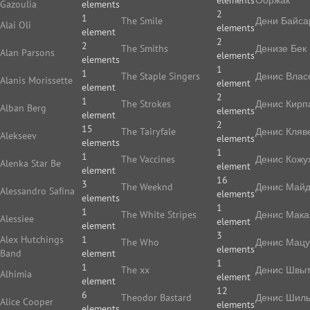
elements
Ооржак
Gazoulia
elements
2
1
The Smile
Дени Байса
Alai Oli
elements
element
2
2
The Smiths
Денизе Бек
Alan Parsons
elements
elements
1
1
The Staple Singers
Денис Влас
Alanis Morissette
element
element
2
1
The Strokes
Денис Кирп
Alban Berg
elements
element
2
15
The Tairyfale
Денис Кляв
Alekseev
elements
elements
1
1
The Vaccines
Денис Кожу
Alenka Star Be
element
element
16
3
The Weeknd
Денис Май
Alessandro Safína
elements
elements
1
1
The White Stripes
Денис Мака
Alessiee
element
element
3
Alex Hutchings
1
The Who
Денис Мацу
elements
Band
element
1
1
The xx
Денис Швы
Alhimia
element
element
12
6
Theodor Bastard
Денис Шиль
Alice Cooper
elements
elements