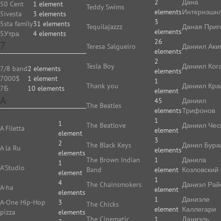
2
Дана
50 Cent
1 element
Teddy Swims
elements
Интернэшн
5ivesta
3 elements
3
5sta family
31 elements
Tequilajazzz
Даная Приг
elements
5Утра
4 elements
26
7
Teresa Salgueiro
Даниил Аки
elements
2
Tesla Boy
Даниил Ког
7/8 band
2 elements
elements
7000$
1 element
1
Thank you
Даниил Кр
7Б
10 elements
element
A
45
Даниил
The Beatles
elements
Трифонов
1
1
The Beatlove
Даниил Чес
A Filetta
element
element
3
2
The Black Keys
Данил Бура
A la Ru
elements
elements
The Brown Indian
1
Данила
1
A'Studio
Band
element
Козловский
element
1
4
The Chainsmokers
Даниэл Рай
A-ha
element
elements
1
Даниэле
A-One Hip-Hop
3
The Chicks
element
Каллегари
pizza
elements
The Cinematic
1
Даниэль