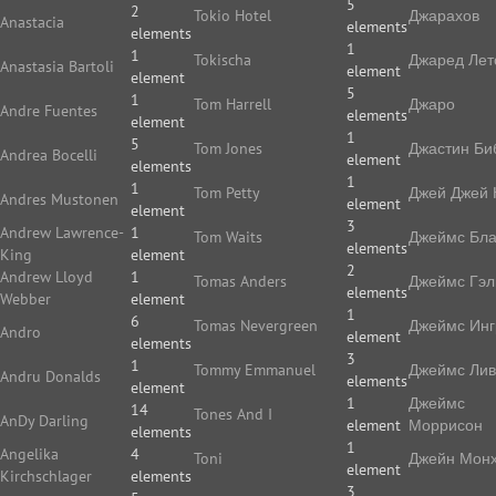
5
2
Tokio Hotel
Джарахов
Anastacia
elements
elements
1
1
Tokischa
Джаред Лет
Anastasia Bartoli
element
element
5
1
Tom Harrell
Джаро
Andre Fuentes
elements
element
1
5
Tom Jones
Джастин Би
Andrea Bocelli
element
elements
1
1
Tom Petty
Джей Джей 
Andres Mustonen
element
element
3
Andrew Lawrence-
1
Tom Waits
Джеймс Бла
elements
King
element
2
Andrew Lloyd
1
Tomas Anders
Джеймс Гэл
elements
Webber
element
1
6
Tomas Nevergreen
Джеймс Ин
Andro
element
elements
3
1
Tommy Emmanuel
Джеймс Ли
Andru Donalds
elements
element
1
Джеймс
14
Tones And I
AnDy Darling
element
Моррисон
elements
1
Angelika
4
Toni
Джейн Мон
element
Kirchschlager
elements
3