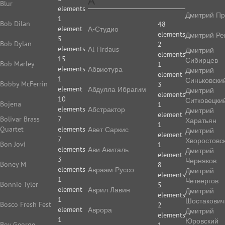
А
Blur
elements
Дмитрий Пр
1
Bob Dilan
48
element
А-Студио
elements
Дмитрий Ре
5
Bob Dylan
2
elements
Аl Firdaus
Дмитрий
elements
15
Сибирцев
Bob Marley
1
elements
Абвиотура
Дмитрий
element
1
Синьковски
Bobby McFerrin
3
element
Абдулла Ибрагим
Дмитрий
elements
10
Ситковецки
Bojena
1
elements
Абстрактор
Дмитрий
element
Bolivar Brass
7
Харатьян
1
Quartet
elements
Авет Саркис
Дмитрий
element
7
Хворостовс
Bon Jovi
1
elements
Ави Авиталь
Дмитрий
element
3
Черняков
Boney M
8
elements
Авраам Руссо
Дмитрий
elements
1
Четвергов
Bonnie Tyler
5
element
Аврил Лавин
Дмитрий
elements
1
Шостакович
Bosco Fresh Fest
2
element
Аврора
Дмитрий
elements
1
Юровский
Boy George