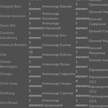
1
1
Прокопенко
Chappell Roan
Александр Барыки
element
element
Евгений Ре
1
Александр
2
Charles Aznavour
element
Башлачев
elements
Евгений
5
Александр
1
Сафронов
Charli XCX
elements
Бобровский
element
Евгений Ст
Charlotte
1
1
Александр Бон
Gainsbourg
element
element
Евгений Фе
3
7
Chemical Brothers
Александр Бузлов
elements
elements
Евгений
13
7
Фридлянд
Cher
Александр Буйнов
elements
elements
Евгения Ас
Chester
1
1
Александр Вулых
Bennington
element
element
Евровиден
1
1
Chicago
Александр Гаврилюк
element
element
Евровиден
3
4
2011
Chick Corea
Александр Гиндин
elements
elements
Евровиден
5
8
2012
ChinKong
Александр Горелов
elements
elements
Евровиден
2
Александр
1
2016
Chris Brown
elements
Городницкий
element
Евровиден