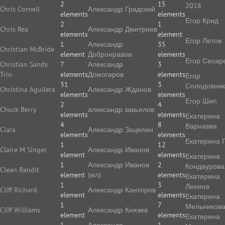
2
15
2018
Chris Cornell
Александр Градский
elements
elements
Егор Крид
2
1
Chris Rea
Александр Дмитриев
elements
element
Егор Летов
1
Александр
35
Christian McBride
element
Добронравов
elements
Егор Сесар
Christian Sands
7
Александр
3
Trio
elements
Домогаров
elements
Егор
31
3
Солодовник
Christina Aguilera
Александр Жданов
elements
elements
Егор Шип
2
4
Chuck Berry
александр завьялов
elements
elements
Екатерина
4
8
Варнавва
Ciara
Александр Зацепин
elements
elements
Екатерина 
1
12
Claire M Singer
Александр Иванов
element
elements
Екатерина
1
Александр Иванов
2
Кондаурова
Clean Bandit
element
(мл)
elements
Екатерина
1
3
Лехина
Cliff Richard
Александр Канторов
element
elements
Екатерина
1
7
Мельников
Cliff Williams
Александр Князев
element
elements
Екатерина