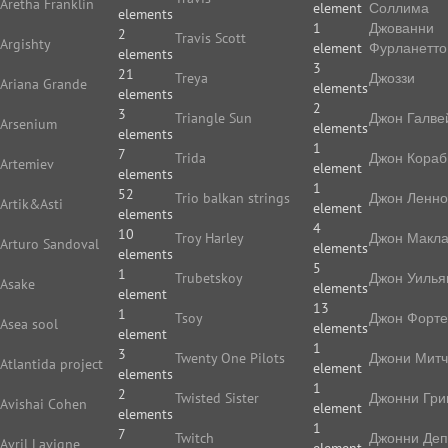
Aretha Franklin
element
Соллима
elements
1
Джованни
2
Travis Scott
Argishty
element
Фурланетто
elements
3
21
Treya
Джоззи
Ariana Grande
elements
elements
2
3
Triangle Sun
Джон Галве
Arsenium
elements
elements
1
7
Trida
Джон Кораб
Artemiev
element
elements
1
52
Trio balkan strings
Джон Ленн
Artik&Asti
element
elements
4
10
Troy Harley
Джон Макл
Arturo Sandoval
elements
elements
5
1
Trubetskoy
Джон Уилья
Asake
elements
element
13
1
Tsoy
Джон Форте
Asea sool
elements
element
1
3
Twenty One Pilots
Джони Мит
Atlantida project
element
elements
1
2
Twisted Sister
Джонни Гри
Avishai Cohen
element
elements
1
7
Twitch
Джонни Де
Avril Lavigne