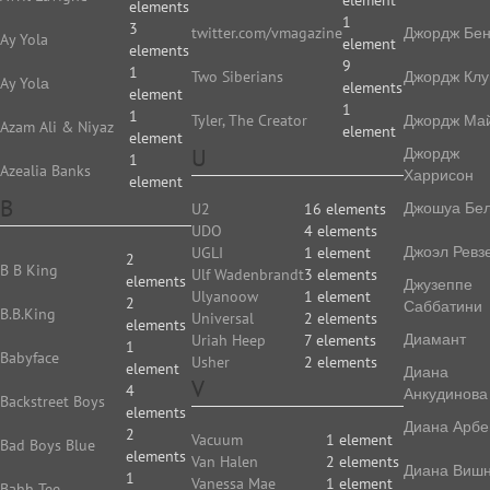
element
elements
1
3
twitter.com/vmagazine
Джордж Бе
Ay Yola
element
elements
9
1
Two Siberians
Джордж Клу
Ay Yolа
elements
element
1
1
Tyler, The Creator
Джордж Ма
Azam Ali & Niyaz
element
element
U
Джордж
1
Azealia Banks
Харрисон
element
B
Джошуа Бе
U2
16 elements
UDO
4 elements
Джоэл Ревз
UGLI
1 element
2
B B King
Ulf Wadenbrandt
3 elements
elements
Джузеппе
Ulyanoow
1 element
2
Саббатини
B.B.King
Universal
2 elements
elements
Диамант
Uriah Heep
7 elements
1
Babyface
Usher
2 elements
element
Диана
V
4
Анкудинова
Backstreet Boys
elements
Диана Арбе
2
Vacuum
1 element
Bad Boys Blue
elements
Van Halen
2 elements
Диана Виш
1
Vanessa Mae
1 element
Bahh Tee