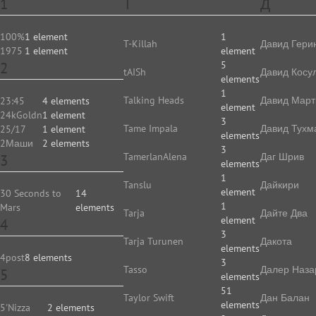
1
T
Д
100%
1 element
1
T-Killah
Давид Гери
1975
1 element
element
2
5
tAISh
Давид Косу
elements
1
Talking Heads
Давид Март
23:45
4 elements
element
24kGoldn
1 element
3
Tame Impala
Давид Тухм
25/17
1 element
elements
2Маши
2 elements
3
TamerlanAlena
Даг Шрив
3
elements
1
Tanslu
Дайкири
element
30 Seconds to
14
1
Mars
elements
Tarja
Дайте Два
element
4
3
Tarja Turunen
Дакота
elements
4post
8 elements
3
Tasso
Далер Наза
5
elements
51
Taylor Swift
Дан Балан
elements
5'Nizza
2 elements