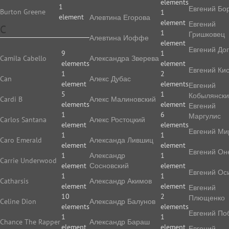
elements
1
Евгений Бо
Burton Greene
1
element
Алевтина Егорова
element
Евгений
C
1
Гришковец
Алевтина Иоффе
element
Евгений До
9
1
Camila Cabello
Алек­сан­дра Зве­ре­ва
elements
element
Евгений Ки
1
2
Can
Алекс Дубас
element
elements
Евгений
5
1
Кобылянск
Cardi B
Алекс Малиновский
elements
element
Евгений
1
6
Маргулис
Carlos Santana
Алекс Ростоцкий
element
elements
Евгений Ми
1
1
Caro Emerald
Александа Лившиц
element
element
Евгений Он
1
Александр
1
Carrie Underwood
element
Сосновский
element
Евгений Ос
1
1
Catharsis
Александр Акимов
element
element
Евгений
10
2
Плющенко
Celine Dion
Александр Балунов
elements
elements
Евгений По
1
1
Chance The Rapper
Александр Бараш
element
element
Евгений