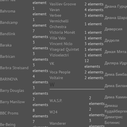
element
Vasiliev Groove
2 elements
Диана Гурц
1
Vavan
4 elements
Bahroma
element
Verbee
3 elements
Диана Шар
1
Vermichelli
Bandcamp
1 element
element
Orchestra
Диверсия
7
Victoria Monét
1 element
Bandlink
elements
Ville Valo
1 element
Дидюля
3
Vincent Niclo
3 elements
Baraka
elements
Visegrad Quintet
1 element
Дикая Мята
3
Vizioelectri
1 element
Barbican
elements
12
Диляра Идр
VK
3
elements
Barbra Streisand
elements
Voca People
2 elements
Дима Бикба
4
Voltaire
2 elements
BARINOVA
elements
W
Дима Била
3
Barry Douglas
elements
Дима Камин
2
2
W.A.S.P.
Barry Manilow
elements
elements
Димаш
2
8
Кудайберге
W24
BBC Proms
elements
elements
Димитрис
3
7
Ботинис
Wanderer
Be-Being
elements