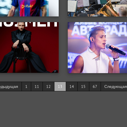
едыдущая
1
11
12
13
14
15
67
Следующая