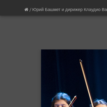
/
Юрий Башмет и дирижер Клаудио В