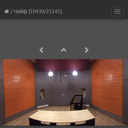
/
Чайф
[10430/21145]
Toggl
navig