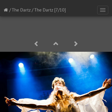
/
The Dartz
/
The Dartz
[7/10]
Toggl
navig