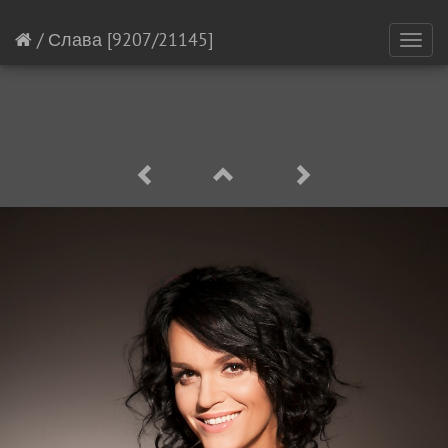
/
Слава
[9207/21145]
Toggl
navig