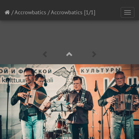
/
Accrowbatics
/
Accrowbatics
[1/1]
Toggl
navig