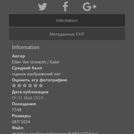
Information
Метаданные EXIF
Information
Автор
Ellen Von Unwerth / Galor
Средний балл
оценок изображений нет
Оценить эту фотографию
Дата публикации
Пт 31 Май 2019
Посещения
7348
Размеры
683*1024
Файл
christina-aguilera-galore-mag-9-683x1024.jpg