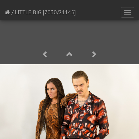
/
LITTLE BIG
[7030/21145]
Toggl
navig