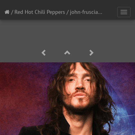
/
Red Hot Chili Peppers
/
john-frusciante Джон Фрусчанте
Toggl
navig