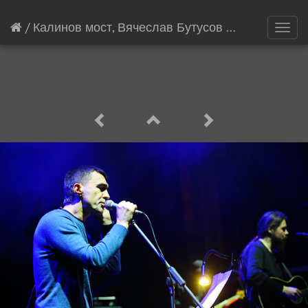
/
Калинов мост, Вячеслав Бутусов
[19503/21138]
Toggl
navig