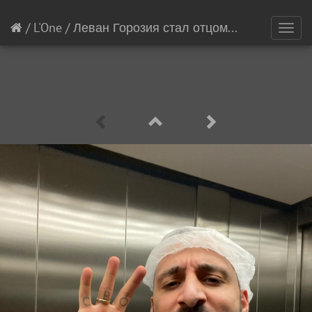
/
L'One
/
Леван Горозия стал отцом
[1/2]
Toggl
navig