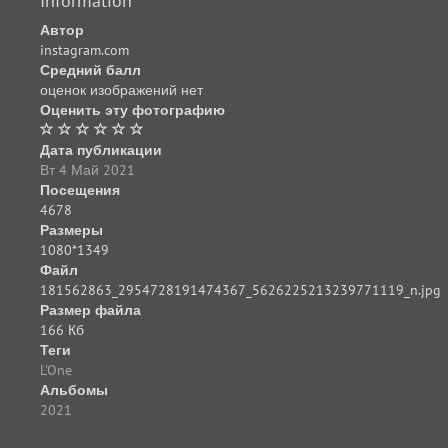
Information
Автор
instagram.com
Средний балл
оценок изображений нет
Оценить эту фотографию
Дата публикации
Вт 4 Май 2021
Посещения
4678
Размеры
1080*1349
Файл
181562863_2954728191474367_5626225213239771119_n.jpg
Размер файла
166 Кб
Теги
L'One
Альбомы
2021