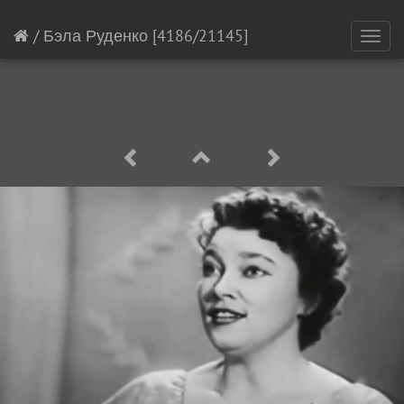
/
Бэла Руденко
[4186/21145]
Toggl
navig