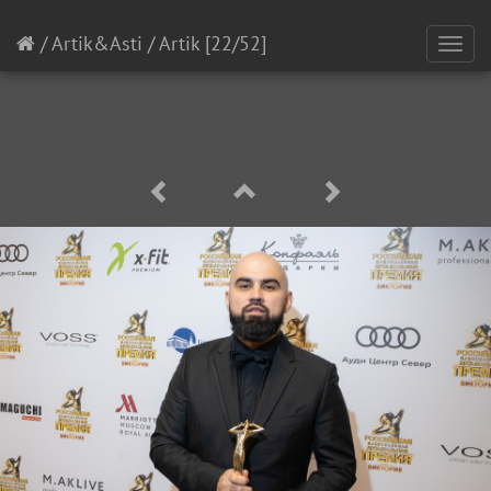
/
Artik&Asti
/
Artik
[22/52]
Toggl
navig