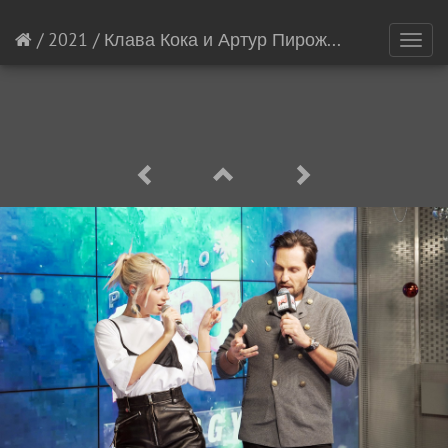
/
2021
/
Клава Кока и Артур Пирожков
[31/825]
Toggl
navig