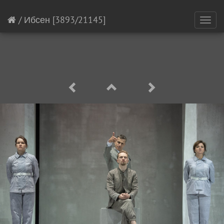
/
Ибсен
[3893/21145]
Toggl
navig