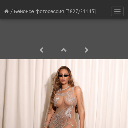
/
Бейонсе фотосессия
[3827/21145]
Toggl
navig