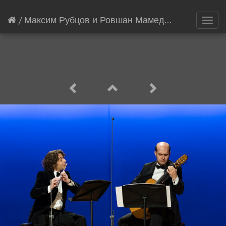
/
Максим Рубцов и Ровшан Мамедкулиев XVI Московский международный фестиваль «Виртуозы гитары»
Toggl
navig