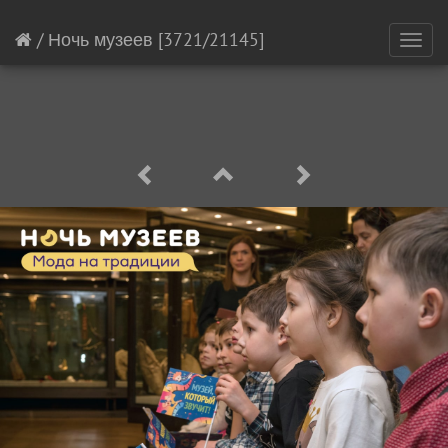
/
Ночь музеев
[3721/21145]
Toggl
navig