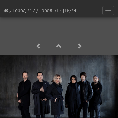
/
Город 312
/
Город 312
[16/34]
Toggl
navig