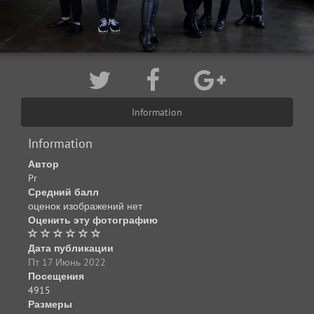
Information
Information
Автор
Pr
Средний балл
оценок изображений нет
Оценить эту фотографию
Дата публикации
Пт 17 Июнь 2022
Посещения
4915
Размеры