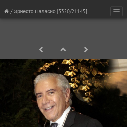
/
Эрнесто Паласио
[3320/21145]
Toggl
navig