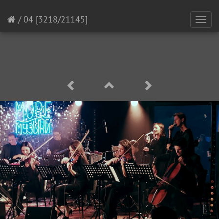
/
04
[3218/21145]
Toggl
navig