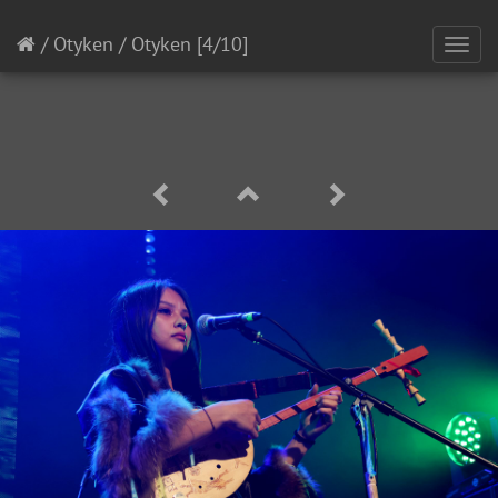
/
Otyken
/
Otyken
[4/10]
Toggl
navig