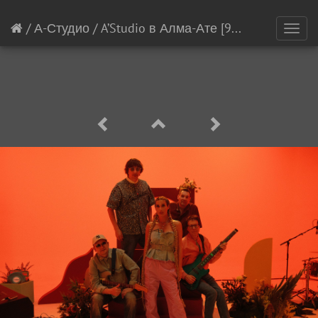
/
А-Студио
/
A’Studio в Алма-Ате
[9/48]
Toggl
navig