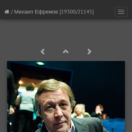
/
Михаил Ефремов
[19300/21145]
Toggl
navig