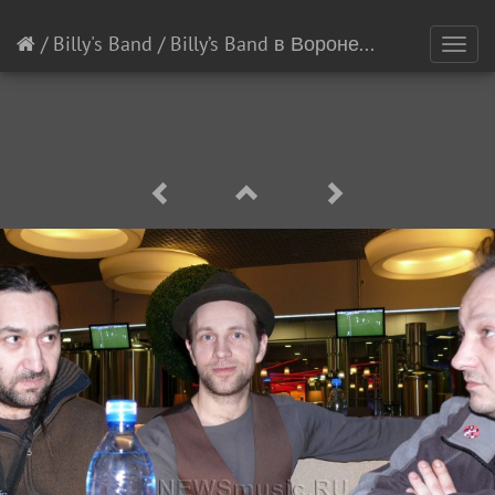
/
Billy's Band
/
Billy’s Band в Воронеже
[18/23]
Toggl
navig