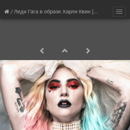
/
Леди Гага в образе Харли Квин
[1909/21145]
Toggl
navig