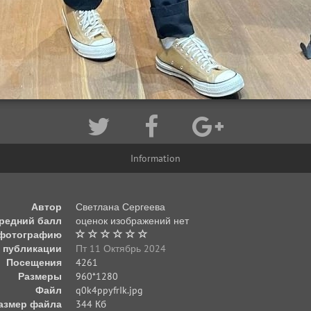
Information
Автор
Светлана Сергеева
редний балл
оценок изображений нет
 фотографию
 публикации
Пт 11 Октябрь 2024
Посещения
4261
Размеры
960*1280
Файл
q0k4ppyfrIk.jpg
азмер файла
344 Кб