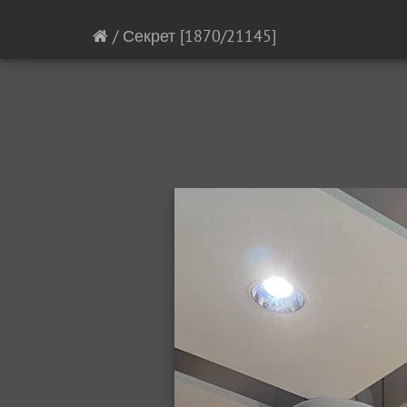
/
Секрет
[1870/21145]