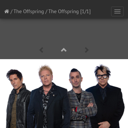
/
The Offspring
/
The Offspring
[1/1]
Toggl
navig