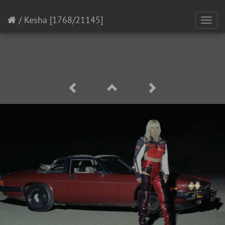
/
Kesha
[1768/21145]
Toggl
navig