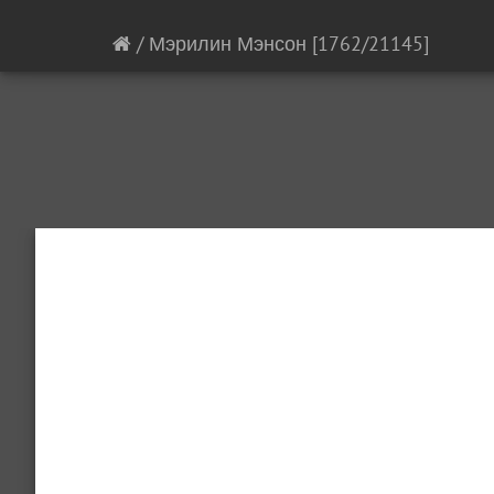
/
Мэрилин Мэнсон
[1762/21145]