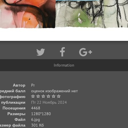
Information
Автор
Pr
редний балл
оценок изображений нет
 фотографию
 публикации
Пт 22 Ноябрь 2024
Посещения
4468
Размеры
1280*1280
Файл
6.jpg
азмер файла
301 Кб