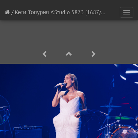
/
Кети Топурия A’Studio 5873
[1687/21145]
Toggl
navig