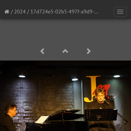
/
2024
/
17d724e5-02b5-497f-a9d9-99a36456c940
[
Toggl
navig