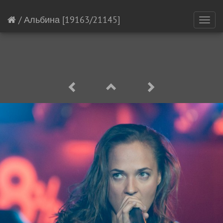
/
Альбина
[19163/21145]
Toggl
navig