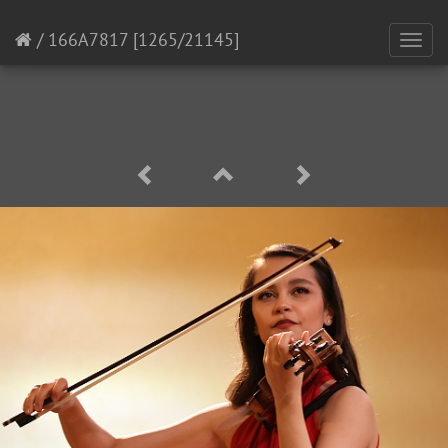
/
166A7817
[1265/21145]
Toggl
navig