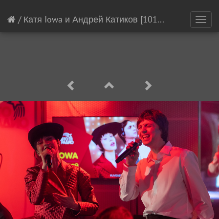
/
Катя Iowa и Андрей Катиков
[1016/21145]
Toggl
navig