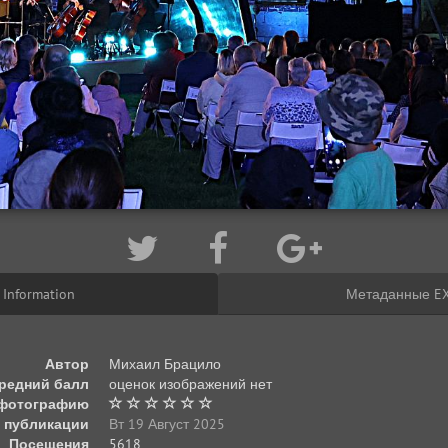
Information
Метаданные EX
Автор
Михаил Брацило
редний балл
оценок изображений нет
 фотографию
 публикации
Вт 19 Август 2025
Посещения
5618