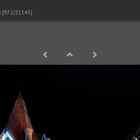
м
[972/21145]