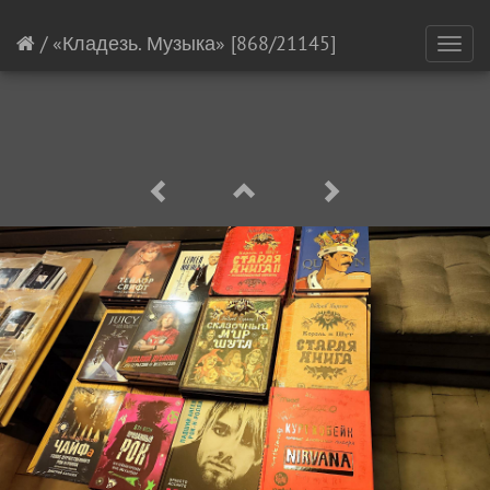
/
«Кладезь. Музыка»
[868/21145]
Toggl
navig