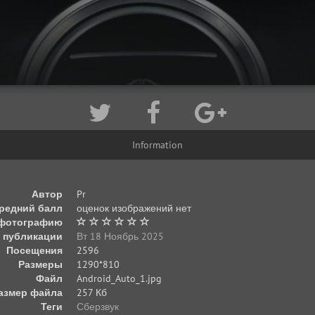
Information
Автор
Pr
редний балл
оценок изображений нет
 фотографию
 публикации
Вт 18 Ноябрь 2025
Посещения
2596
Размеры
1290*810
Файл
Android_Auto_1.jpg
азмер файла
257 Кб
Теги
Сберзвук