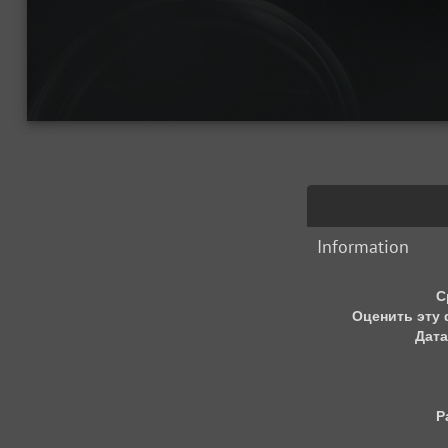
Information
С
Оценить эту
Дата
Р