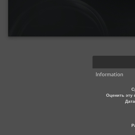
Information
С
Оценить эту
Дата
Р