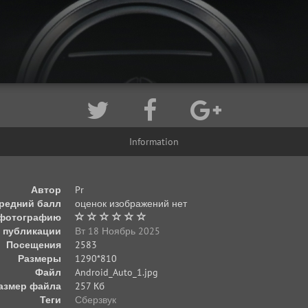
Information
Автор
Pr
редний балл
оценок изображений нет
 фотографию
 публикации
Вт 18 Ноябрь 2025
Посещения
2583
Размеры
1290*810
Файл
Android_Auto_1.jpg
азмер файла
257 Кб
Теги
Сберзвук