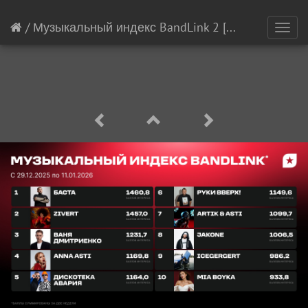
/
Музыкальный индекс BandLink 2
[651/21145]
Toggl
navig